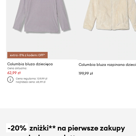
extra -5% z kodem: OFF*
Columbia bluza dziecięca
Cena aktualna:
62,99 zł
199,99 zł
Cena regularna:
109,99 zł
Najniższa cena:
65,99 zł
-20%
zniżki** na pierwsze zakupy