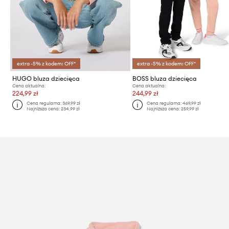
extra -5% z kodem: OFF*
extra -5% z kodem: OFF*
HUGO bluza dziecięca
BOSS bluza dziecięca
Cena aktualna:
Cena aktualna:
224,99 zł
244,99 zł
Cena regularna:
369,99 zł
Cena regularna:
469,99 zł
Najniższa cena:
234,99 zł
Najniższa cena:
259,99 zł