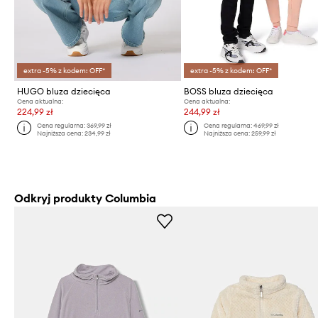
extra -5% z kodem: OFF*
extra -5% z kodem: OFF*
HUGO bluza dziecięca
BOSS bluza dziecięca
Cena aktualna:
Cena aktualna:
224,99 zł
244,99 zł
Cena regularna:
369,99 zł
Cena regularna:
469,99 zł
Najniższa cena:
234,99 zł
Najniższa cena:
259,99 zł
Odkryj produkty Columbia