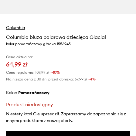
Columbia
Columbia bluza polarowa dziecięca Glacial
kolor pomarańczowy gładka 1556945
Cena aktualna:
64,99 zł
Cena regularna:
109,99 zł
-40%
Najniższa cena z 30 dni przed obniżką:
67,99 zł
 -4%
Kolor:
pomarańczowy
Produkt niedostępny
Niestety ktoś Cię uprzedził. Zapraszamy do zapoznania się z
innymi produktami z naszej oferty.