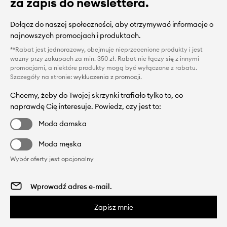
za zapis do newslettera.
Dołącz do naszej społeczności, aby otrzymywać informacje o
najnowszych promocjach i produktach.
**Rabat jest jednorazowy, obejmuje nieprzecenione produkty i jest
ważny przy zakupach za min. 350 zł. Rabat nie łączy się z innymi
promocjami, a niektóre produkty mogą być wyłączone z rabatu.
Szczegóły na stronie:
wykluczenia z promocji
.
Chcemy, żeby do Twojej skrzynki trafiało tylko to, co
naprawdę Cię interesuje. Powiedz, czy jest to:
Moda damska
Moda męska
Wybór oferty jest opcjonalny
Zapisz mnie