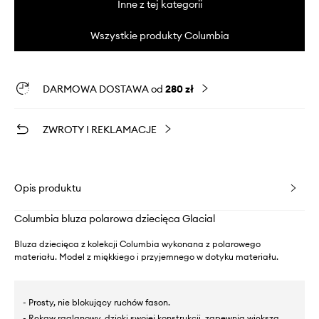
Inne z tej kategorii
Wszystkie produkty Columbia
DARMOWA DOSTAWA od
280 zł
ZWROTY I REKLAMACJE
Opis produktu
Columbia bluza polarowa dziecięca Glacial
Bluza dziecięca z kolekcji Columbia wykonana z polarowego
materiału. Model z miękkiego i przyjemnego w dotyku materiału.
- Prosty, nie blokujący ruchów fason.
- Rękaw raglanowy, dzięki swojej konstrukcji, zapewnia większą