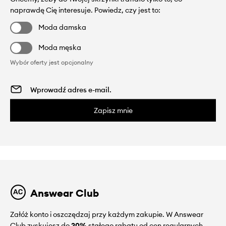
naprawdę Cię interesuje. Powiedz, czy jest to:
Moda damska
Moda męska
Wybór oferty jest opcjonalny
Zapisz mnie
Answear Club
Załóż konto i oszczędzaj przy każdym zakupie. W Answear
Club zyskujesz do
20%
stałego rabatu od cen regularnych.