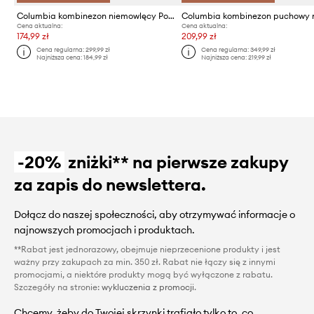
Columbia kombinezon niemowlęcy Powder Lite Reversible Bunting
Cena aktualna:
Cena aktualna:
174,99 zł
209,99 zł
Cena regularna:
299,99 zł
Cena regularna:
349,99 zł
Najniższa cena:
184,99 zł
Najniższa cena:
219,99 zł
-20%
zniżki** na pierwsze zakupy
za zapis do newslettera.
Dołącz do naszej społeczności, aby otrzymywać informacje o
najnowszych promocjach i produktach.
**Rabat jest jednorazowy, obejmuje nieprzecenione produkty i jest
ważny przy zakupach za min. 350 zł. Rabat nie łączy się z innymi
promocjami, a niektóre produkty mogą być wyłączone z rabatu.
Szczegóły na stronie:
wykluczenia z promocji
.
Chcemy, żeby do Twojej skrzynki trafiało tylko to, co