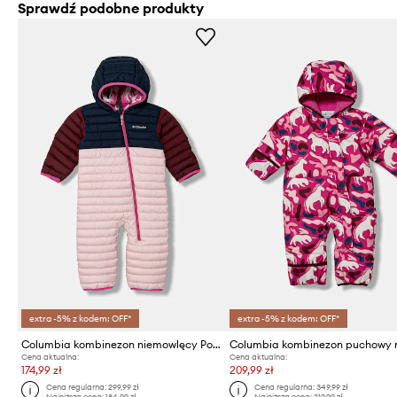
Sprawdź podobne produkty
extra -5% z kodem: OFF*
extra -5% z kodem: OFF*
Columbia kombinezon niemowlęcy Powder Lite Reversible Bunting
Cena aktualna:
Cena aktualna:
174,99 zł
209,99 zł
Cena regularna:
299,99 zł
Cena regularna:
349,99 zł
Najniższa cena:
184,99 zł
Najniższa cena:
219,99 zł