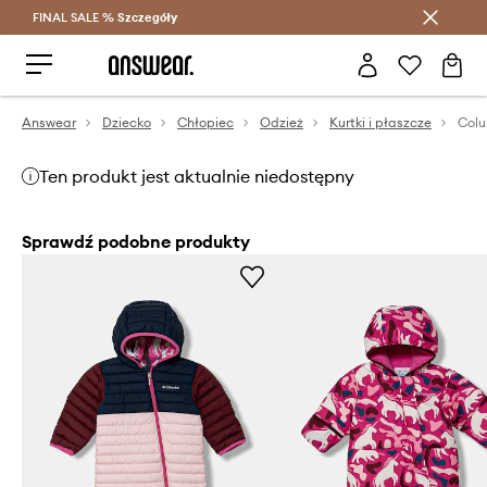
FINAL SALE %
Szczegóły
Oszczędzaj z Answear Club >
Answear
Dziecko
Chłopiec
Odzież
Kurtki i płaszcze
Ten produkt jest aktualnie niedostępny
Sprawdź podobne produkty