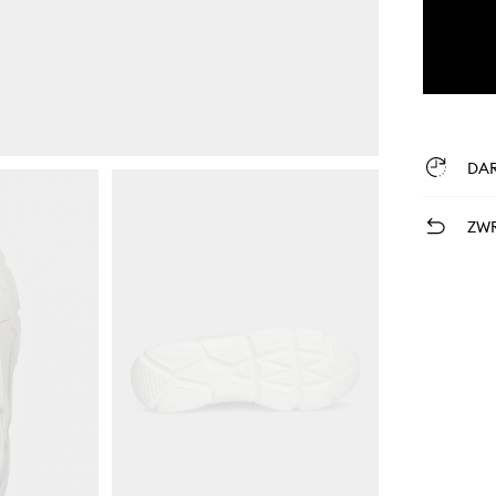
DA
ZWR