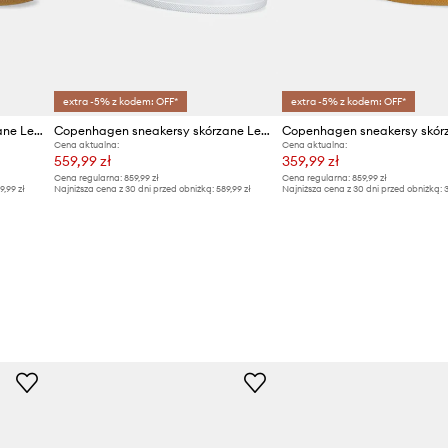
Marka
ID Produktu
extra -5% z kodem: OFF*
extra -5% z kodem: OFF*
Copenhagen sneakersy skórzane Leather
Copenhagen sneakersy skórzane Leather
Cena aktualna:
Cena aktualna:
559,99 zł
359,99 zł
Cena regularna:
859,99 zł
Cena regularna:
859,99 zł
9,99 zł
Najniższa cena z 30 dni przed obniżką:
589,99 zł
Najniższa cena z 30 dni przed obniżką:
3