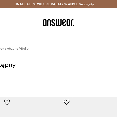
szczędzaj z Answear Club >
FINAL SALE % WIĘKSZE RABATY W APPCE
Dostawa nawet w 24h >
Szczegóły
News
y skórzane Vitello
stępny