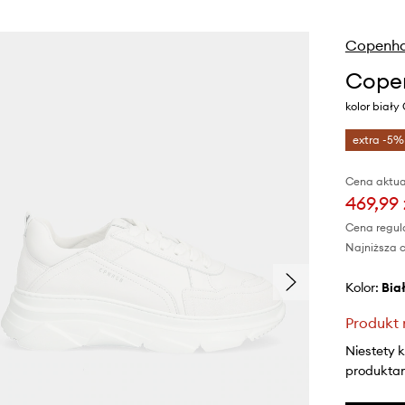
Copenh
Copen
kolor biały
extra -5%
Cena aktua
469,99 
Cena regul
Najniższa c
Kolor:
bia
Produkt 
Niestety 
produktami