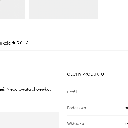
ukcie
5.0
6
CECHY PRODUKTU
nej. Nieporowata cholewka,
Profil
Podeszwa
a
Wkładka
s