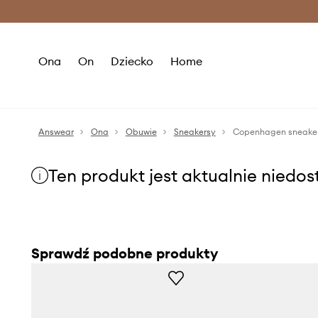
Premium Fashion Benefits >
O
Ona
On
Dziecko
Home
Answear
Ona
Obuwie
Sneakersy
Copenhagen sneakers
Ten produkt jest aktualnie niedo
Sprawdź podobne produkty