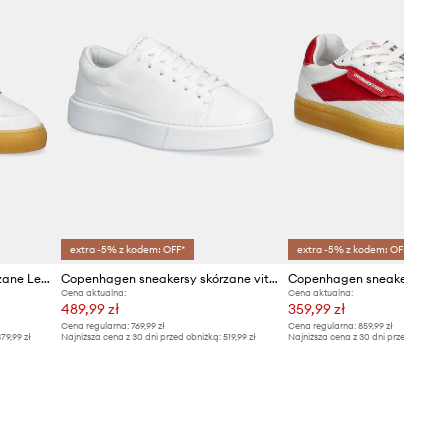
extra -5% z kodem: OFF*
extra -5% z kodem: OFF*
Copenhagen sneakersy skórzane Leather
Copenhagen sneakersy skórzane vitello
Cena aktualna:
Cena aktualna:
489,99 zł
359,99 zł
Cena regularna:
769,99 zł
Cena regularna:
859,99 zł
79,99 zł
Najniższa cena z 30 dni przed obniżką:
519,99 zł
Najniższa cena z 30 dni przed obniżką