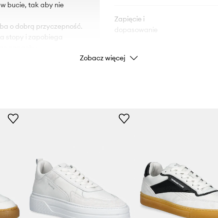
 w bucie, tak aby nie
Zapięcie i
dba o dobrą przyczepność.
dopasowanie
la stopy i zapobiega
ego zapachu.
Typ podeszwy
Zobacz więcej
wanie do stopy.
maga w jego ściąganiu.
Nosek
DANE PRODUKTU
Kod producenta
Kolor producenta
Kolor