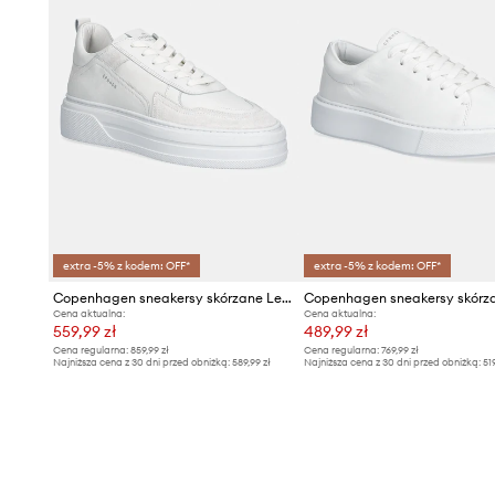
extra -5% z kodem: OFF*
extra -5% z kodem: OFF*
Copenhagen sneakersy skórzane Leather
Cena aktualna:
Cena aktualna:
559,99 zł
489,99 zł
Cena regularna:
859,99 zł
Cena regularna:
769,99 zł
Najniższa cena z 30 dni przed obniżką:
589,99 zł
Najniższa cena z 30 dni przed obniżką:
51