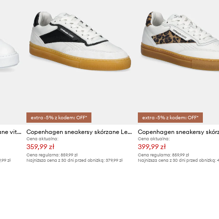
extra -5% z kodem: OFF*
extra -5% z kodem: OFF*
Copenhagen sneakersy skórzane vitello
Copenhagen sneakersy skórzane Leather
Cena aktualna:
Cena aktualna:
359,99 zł
399,99 zł
Cena regularna:
859,99 zł
Cena regularna:
859,99 zł
9,99 zł
Najniższa cena z 30 dni przed obniżką:
379,99 zł
Najniższa cena z 30 dni przed obniżką:
4