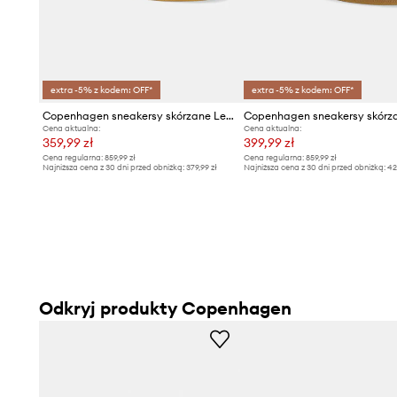
extra -5% z kodem: OFF*
extra -5% z kodem: OFF*
Copenhagen sneakersy skórzane Leather
Cena aktualna:
Cena aktualna:
359,99 zł
399,99 zł
Cena regularna:
859,99 zł
Cena regularna:
859,99 zł
Najniższa cena z 30 dni przed obniżką:
379,99 zł
Najniższa cena z 30 dni przed obniżką:
42
Odkryj produkty Copenhagen