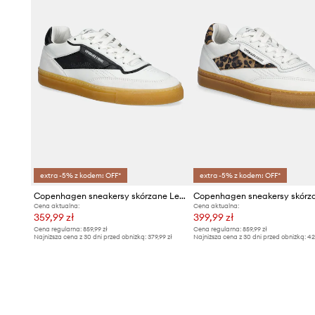
extra -5% z kodem: OFF*
extra -5% z kodem: OFF*
Copenhagen sneakersy skórzane Leather
Cena aktualna:
Cena aktualna:
359,99 zł
399,99 zł
Cena regularna:
859,99 zł
Cena regularna:
859,99 zł
Najniższa cena z 30 dni przed obniżką:
379,99 zł
Najniższa cena z 30 dni przed obniżką:
42