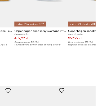
Copenhagen
extra -5% z kodem: OFF*
extra -5% z kodem: OFF*
Copenhagen sneakersy skórzane Leather
Copenhagen sneakersy skórzane vitello
Cena aktualna:
Cena aktualna:
489,99 zł
359,99 zł
Cena regularna:
769,99 zł
Cena regularna:
859,99 zł
79,99 zł
Najniższa cena z 30 dni przed obniżką:
519,99 zł
Najniższa cena z 30 dni przed obniżką