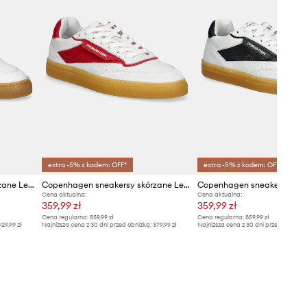
extra -5% z kodem: OFF*
extra -5% z kodem: OFF*
Copenhagen sneakersy skórzane Leather
Copenhagen sneakersy skórzane Leather
Cena aktualna:
Cena aktualna:
359,99 zł
359,99 zł
Cena regularna:
859,99 zł
Cena regularna:
859,99 zł
29,99 zł
Najniższa cena z 30 dni przed obniżką:
379,99 zł
Najniższa cena z 30 dni przed obniżką