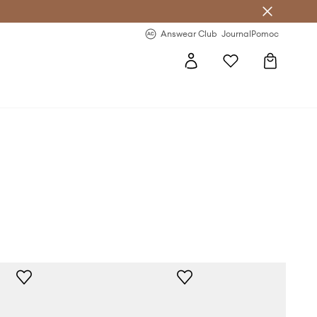
letter >
Regularne nowości >
Answear Club
Journal
Pomoc