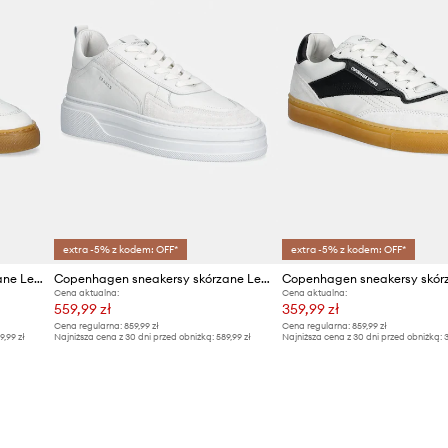
extra -5% z kodem: OFF*
extra -5% z kodem: OFF*
Copenhagen sneakersy skórzane Leather
Copenhagen sneakersy skórzane Leather
Cena aktualna:
Cena aktualna:
559,99 zł
359,99 zł
Cena regularna:
859,99 zł
Cena regularna:
859,99 zł
9,99 zł
Najniższa cena z 30 dni przed obniżką:
589,99 zł
Najniższa cena z 30 dni przed obniżką:
3