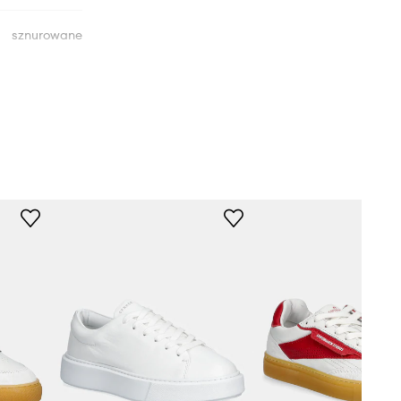
sznurowane
platforma
usztywniony
CPH40
white1
biały