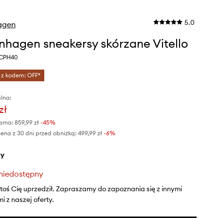
5.0
agen
hagen sneakersy skórzane Vitello
 CPH40
 z kodem: OFF*
lna:
zł
arna:
859,99 zł
-45%
ena z 30 dni przed obniżką:
499,99 zł
 -6%
ły
niedostępny
ktoś Cię uprzedził. Zapraszamy do zapoznania się z innymi
 z naszej oferty.