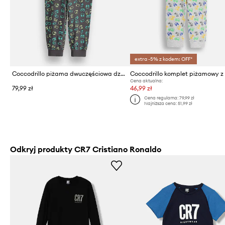
extra -5% z kodem: OFF*
Coccodrillo piżama dwuczęściowa dziecięca bawełniana
Cena aktualna:
79,99 zł
46,99 zł
Cena regularna:
79,99 zł
Najniższa cena:
51,99 zł
Odkryj produkty CR7 Cristiano Ronaldo