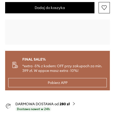
Dodaj do koszyka
FINAL SALE%
*extra -5% z kodem: OFF przy zakupach za min.
399 zł. W appce masz extra -10%!
Pobierz APP
DARMOWA DOSTAWA od
280 zł
Dostawa nawet w 24h