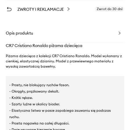
ZWROTY I REKLAMACJE
Zwrot do 30 dni
Opis produktu
CR7 Cristiano Ronaldo piżama dziecięca
Piżama dziecięca z kolekcji CR7 Cristiano Ronaldo. Model wykonany z
cienkiej, elastycznej dzianiny. Model z przewiewnego materiału z
wysoką zawartością bawełny.
- Prosty, nie blokujący ruchów fason.
- Okrągły, prążkowany dekolt.
- Krótki rękaw.
- Szorty luźne w okolicy bioder.
- Elastyczna listwa w pasie zapobiega zsuwaniu się podczas
ruchu.
- Prosta nogawka na całej długości.
- Dwie wsuwane kieszenie boczne.