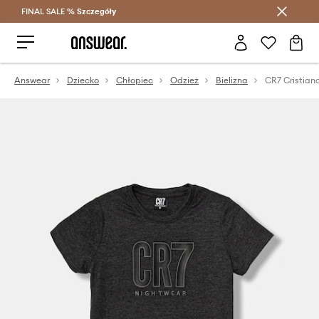
FINAL SALE %
Szczegóły
Oszczędzaj z Answear Club >
Answear
Dziecko
Chłopiec
Odzież
Bielizna