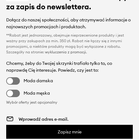
za zapis do newslettera.
Dołącz do naszej społeczności, aby otrzymywać informacje o
najnowszych promocjach i produktach.
**Rabat jest jednorazowy, obejmuje nieprzecenione produkty i jest
ważny przy zakupach za min. 350 zł. Rabat nie łączy się z innymi
promocjami, a niektóre produkty mogą być wyłączone z rabatu.
Szczegóły na stronie:
wykluczenia z promocji
.
Chcemy, żeby do Twojej skrzynki trafiało tylko to, co
naprawdę Cię interesuje. Powiedz, czy jest to:
Moda damska
Moda męska
Wybór oferty jest opcjonalny
Zapisz mnie