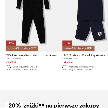
-13%
-11%
extra -5% z kodem: OFF*
extra -5% z kodem: OFF*
CR7 Cristiano Ronaldo piżama bawełniana dziecięca
Cena aktualna:
Cena aktualna:
99,99 zł
114,99 zł
Cena regularna:
179,99 zł
Cena regularna:
159,99 zł
Najniższa cena:
114,99 zł
Najniższa cena:
129,99 zł
-20%
zniżki** na pierwsze zakupy