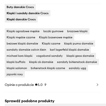
Buty damskie Crocs
Klapki i sandały damskie Crocs
Klapki damskie Crocs
Klapki ogrodowe męskie
laczki gumowe
brazowe klapki
Klapki męskie czarne
Klapki basenowe męskie
beżowe klapki damskie
Klapki czarne
klapki puma damskie
sandały damskie calvin klein
karl lagerfeld klapki damskie
michael kors klapki
vagabond sandały
klapki geox damskie
klapki buffalo
klapki ck damskie
sandały birkenstock damskie
klapki salomon
birkenstock klapki czarne
sandaly ugg
japonki roxy
Opinie o produkcie
5.0
9
Sprawdź podobne produkty