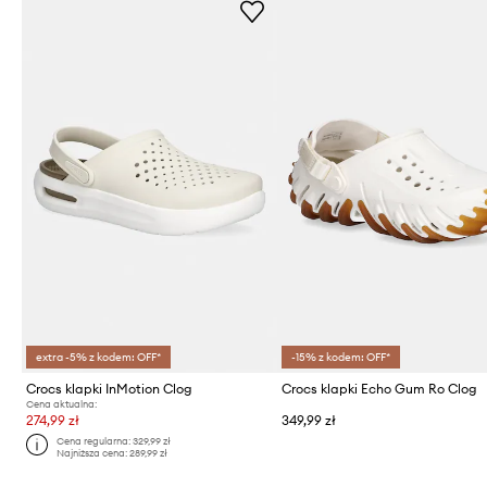
extra -5% z kodem: OFF*
-15% z kodem: OFF*
Crocs klapki InMotion Clog
Crocs klapki Echo Gum Ro Clog
Cena aktualna:
274,99 zł
349,99 zł
Cena regularna:
329,99 zł
Najniższa cena:
289,99 zł