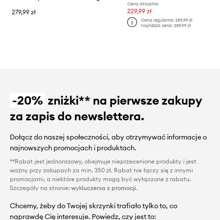
Cena aktualna:
229,99 zł
279,99 zł
Cena regularna:
289,99 zł
Najniższa cena:
289,99 zł
-20%
zniżki** na pierwsze zakupy
za zapis do newslettera.
Dołącz do naszej społeczności, aby otrzymywać informacje o
najnowszych promocjach i produktach.
**Rabat jest jednorazowy, obejmuje nieprzecenione produkty i jest
ważny przy zakupach za min. 350 zł. Rabat nie łączy się z innymi
promocjami, a niektóre produkty mogą być wyłączone z rabatu.
Szczegóły na stronie:
wykluczenia z promocji
.
Chcemy, żeby do Twojej skrzynki trafiało tylko to, co
naprawdę Cię interesuje. Powiedz, czy jest to: