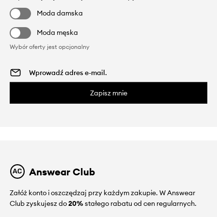
Moda damska
Moda męska
Wybór oferty jest opcjonalny
Zapisz mnie
Answear Club
Załóż konto i oszczędzaj przy każdym zakupie. W Answear
Club zyskujesz do
20%
stałego rabatu od cen regularnych.