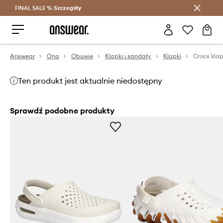
FINAL SALE %
Szczegóły
Oszczędzaj z Answear Club >
Answear
Ona
Obuwie
Klapki i sandały
Klapki
Crocs klap
Ten produkt jest aktualnie niedostępny
Sprawdź podobne produkty