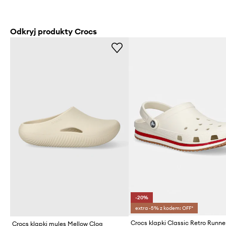
Odkryj produkty Crocs
-20%
extra -5% z kodem: OFF*
Crocs klapki Classic Retro Runne
Crocs klapki mules Mellow Clog