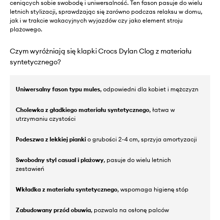
ceniących sobie swobodę i uniwersalność. Ten fason pasuje do wielu
letnich stylizacji, sprawdzając się zarówno podczas relaksu w domu,
jak i w trakcie wakacyjnych wyjazdów czy jako element stroju
plażowego.
Czym wyróżniają się klapki Crocs Dylan Clog z materiału
syntetycznego?
Uniwersalny fason typu mules
, odpowiedni dla kobiet i mężczyzn
Cholewka z gładkiego materiału syntetycznego
, łatwa w
utrzymaniu czystości
Podeszwa z lekkiej pianki
o grubości 2-4 cm, sprzyja amortyzacji
Swobodny styl casual i plażowy
, pasuje do wielu letnich
zestawień
Wkładka z materiału syntetycznego
, wspomaga higienę stóp
Zabudowany przód obuwia
, pozwala na osłonę palców