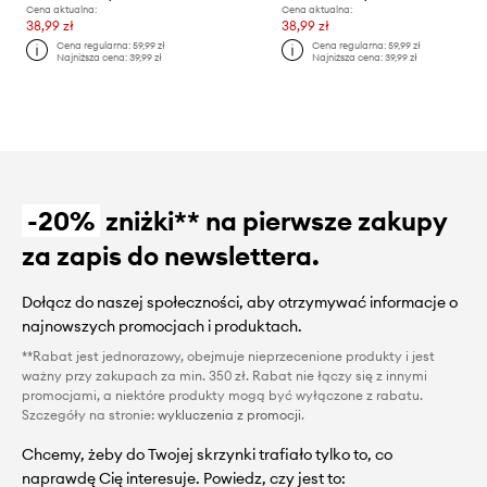
Cena aktualna:
Cena aktualna:
38,99 zł
38,99 zł
Cena regularna:
59,99 zł
Cena regularna:
59,99 zł
Najniższa cena:
39,99 zł
Najniższa cena:
39,99 zł
-20%
zniżki** na pierwsze zakupy
za zapis do newslettera.
Dołącz do naszej społeczności, aby otrzymywać informacje o
najnowszych promocjach i produktach.
**Rabat jest jednorazowy, obejmuje nieprzecenione produkty i jest
ważny przy zakupach za min. 350 zł. Rabat nie łączy się z innymi
promocjami, a niektóre produkty mogą być wyłączone z rabatu.
Szczegóły na stronie:
wykluczenia z promocji
.
Chcemy, żeby do Twojej skrzynki trafiało tylko to, co
naprawdę Cię interesuje. Powiedz, czy jest to: