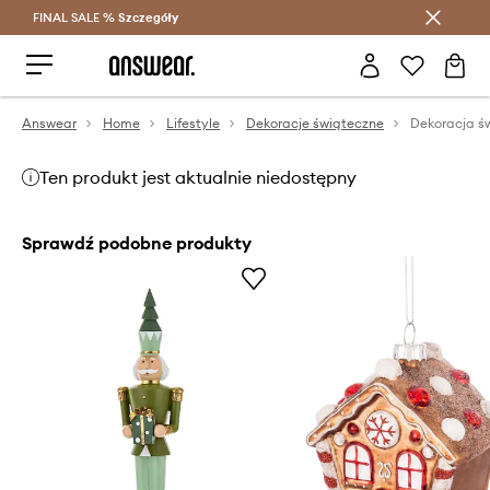
FINAL SALE %
Szczegóły
Oszczędzaj z Answear Club >
Answear
Home
Lifestyle
Dekoracje świąteczne
Dekoracja ś
Ten produkt jest aktualnie niedostępny
Sprawdź podobne produkty