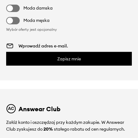
Moda damska
Moda męska
Wybór oferty jest opcjonalny
Zapisz mnie
Answear Club
Załóż konto i oszczędzaj przy każdym zakupie. W Answear
Club zyskujesz do
20%
stałego rabatu od cen regularnych.