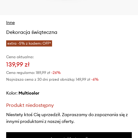
Inne
Dekoracja świąteczna
extra -5% z kodem: OFF*
Cena aktualna:
139,99 zł
Cena regularna:
189,99 zł
-26%
Najniższa cena z 30 dni przed obniżką:
149,99 zł
 -6%
Kolor:
multicolor
Produkt niedostępny
Niestety ktoś Cię uprzedził. Zapraszamy do zapoznania się z
innymi produktami z naszej oferty.