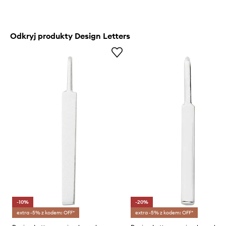
Odkryj produkty Design Letters
-10%
-20%
extra -5% z kodem: OFF*
extra -5% z kodem: OFF*