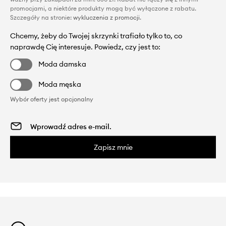
promocjami, a niektóre produkty mogą być wyłączone z rabatu.
Szczegóły na stronie:
wykluczenia z promocji
.
Chcemy, żeby do Twojej skrzynki trafiało tylko to, co
naprawdę Cię interesuje. Powiedz, czy jest to:
Moda damska
Moda męska
Wybór oferty jest opcjonalny
Zapisz mnie