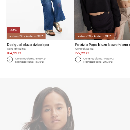
-44%
extra -5% z kodem: OFF*
extra -5% z kodem: OFF*
Desigual bluza dziecięca
Cena aktualna:
Cena aktualna:
104,99 zł
199,99 zł
Cena regularna:
379,99 zł
Cena regularna:
409,99 zł
Najniższa cena:
189,99 zł
Najniższa cena:
209,99 zł