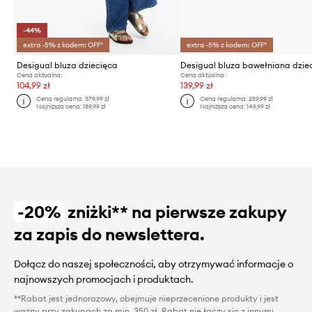
-44%
extra -5% z kodem: OFF*
extra -5% z kodem: OFF*
Desigual bluza dziecięca
Desigual bluza bawełniana dzie
Cena aktualna:
Cena aktualna:
104,99 zł
139,99 zł
Cena regularna:
379,99 zł
Cena regularna:
259,99 zł
Najniższa cena:
189,99 zł
Najniższa cena:
149,99 zł
-20%
zniżki** na pierwsze zakupy
za zapis do newslettera.
Dołącz do naszej społeczności, aby otrzymywać informacje o
najnowszych promocjach i produktach.
**Rabat jest jednorazowy, obejmuje nieprzecenione produkty i jest
ważny przy zakupach za min. 350 zł. Rabat nie łączy się z innymi