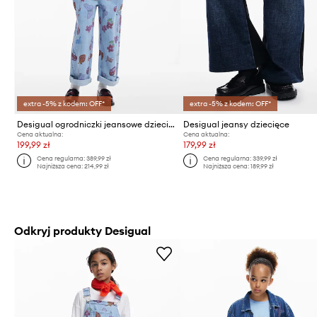
extra -5% z kodem: OFF*
extra -5% z kodem: OFF*
Desigual ogrodniczki jeansowe dziecięce
Desigual jeansy dziecięce
Cena aktualna:
Cena aktualna:
199,99 zł
179,99 zł
Cena regularna:
389,99 zł
Cena regularna:
339,99 zł
Najniższa cena:
214,99 zł
Najniższa cena:
189,99 zł
Odkryj produkty Desigual