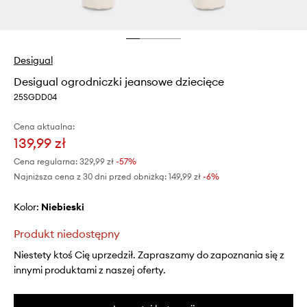
Desigual
Desigual ogrodniczki jeansowe dziecięce
25SGDD04
Cena aktualna:
139,99 zł
Cena regularna:
329,99 zł
-57%
Najniższa cena z 30 dni przed obniżką:
149,99 zł
 -6%
Kolor:
niebieski
Produkt niedostępny
Niestety ktoś Cię uprzedził. Zapraszamy do zapoznania się z
innymi produktami z naszej oferty.