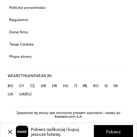
Polityka prywatności
Regulamin
Dane firmy
Twoje Cookies
Mapa strony
WEARETHEANSWEAR IN:
BG
CY
CZ
GR
HR
HU
IT
PL
RO
SI
SK
UA
UA(RU)
Zawartość tej strony jest chroniona prawem autorskim i należy do
Answear.com S.A.
Pobierz aplikację i kupuj
Pobierz
jeszcze łatwiej.