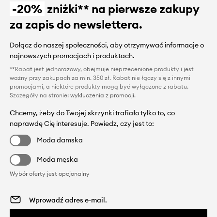
-20%
zniżki** na pierwsze zakupy
za zapis do newslettera.
Dołącz do naszej społeczności, aby otrzymywać informacje o
najnowszych promocjach i produktach.
**Rabat jest jednorazowy, obejmuje nieprzecenione produkty i jest
ważny przy zakupach za min. 350 zł. Rabat nie łączy się z innymi
promocjami, a niektóre produkty mogą być wyłączone z rabatu.
Szczegóły na stronie:
wykluczenia z promocji
.
Chcemy, żeby do Twojej skrzynki trafiało tylko to, co
naprawdę Cię interesuje. Powiedz, czy jest to:
Moda damska
Moda męska
Wybór oferty jest opcjonalny