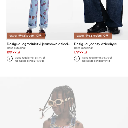
extra -5% z kodem: OFF*
extra -5% z kodem: OFF*
Desigual ogrodniczki jeansowe dziecięce
Desigual jeansy dziecięce
Cena aktualna:
Cena aktualna:
199,99 zł
179,99 zł
Cena regularna:
389,99 zł
Cena regularna:
339,99 zł
Najniższa cena:
214,99 zł
Najniższa cena:
189,99 zł