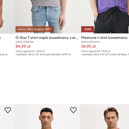
extra -5% z kodem: OFF*
-50%
G-Star T-shirt męski bawełniany z elastanem Slim base
Medicine t-shirt bawełniany
y
Cena aktualna:
Cena aktualna:
84,99 zł
39,90 zł
Cena regularna:
119,99 zł
Cena regularna:
79,90 zł
Najniższa cena z 30 dni przed obniżką:
89,99 zł
Najniższa cena z 30 dni przed obniżką:
7
4,99 zł