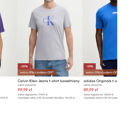
-25%
-10%
extra -5% z kodem: OFF*
extra -5% z kodem: OFF*
Calvin Klein Jeans t-shirt bawełniany
Cena aktualna:
Cena aktualna:
99,99 zł
89,99 zł
Cena regularna:
179,99 zł
Cena regularna:
139,99 zł
9,90 zł
Najniższa cena z 30 dni przed obniżką:
134,99 zł
Najniższa cena z 30 dni przed obniżką