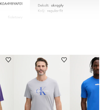
K0A4Y8YAF01
Dekolt
:
okrągły
Krój
:
regular fit
fioletowy
WYMIARY
Dickies
Model ze zdjęcia ma 190 cm
wzrostu i ma na sobie rozmiar L.
Tabela rozmiarów