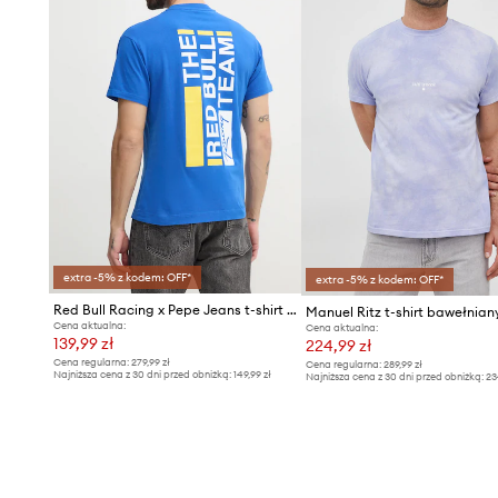
extra -5% z kodem: OFF*
extra -5% z kodem: OFF*
Red Bull Racing x Pepe Jeans t-shirt bawełniany REDBULL TEAM TEE
Manuel Ritz t-shirt bawełnian
Cena aktualna:
Cena aktualna:
139,99 zł
224,99 zł
Cena regularna:
279,99 zł
Cena regularna:
289,99 zł
Najniższa cena z 30 dni przed obniżką:
149,99 zł
Najniższa cena z 30 dni przed obniżką:
23