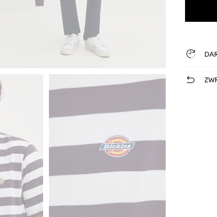
DA
ZWR