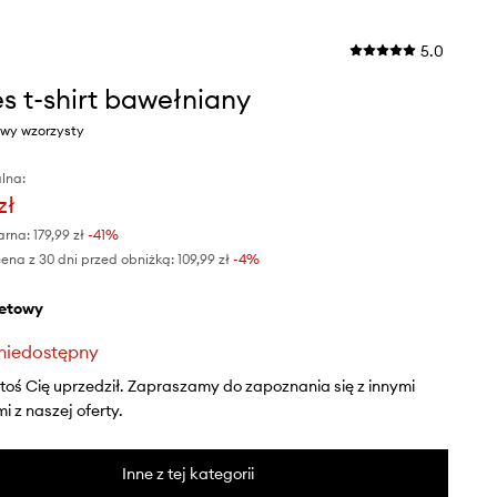
5.0
es t-shirt bawełniany
towy wzorzysty
lna:
zł
arna:
179,99 zł
-41%
ena z 30 dni przed obniżką:
109,99 zł
 -4%
oletowy
niedostępny
ktoś Cię uprzedził. Zapraszamy do zapoznania się z innymi
 z naszej oferty.
Inne z tej kategorii