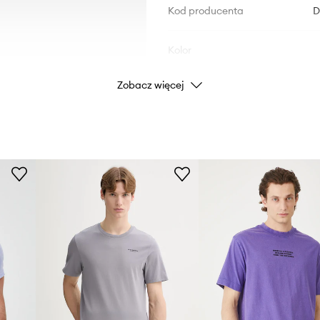
Kod producenta
D
Kolor
Zobacz więcej
Marka
Producent
ID Produktu