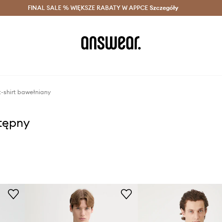
szczędzaj z Answear Club >
FINAL SALE % WIĘKSZE RABATY W APPCE
Dostawa nawet w 24h >
Szczegóły
News
t-shirt bawełniany
stępny