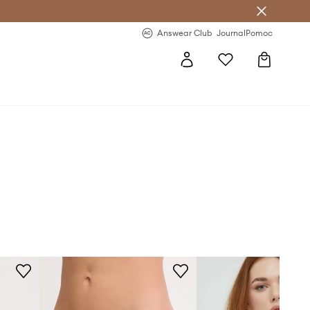
letter >
Regularne nowości >
Answear Club
Journal
Pomoc