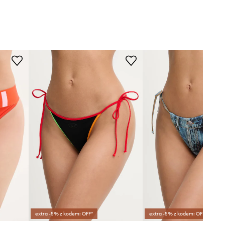
extra -5% z kodem: OFF*
extra -5% z kodem: OFF*