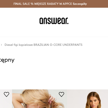
szczędzaj z Answear Club >
FINAL SALE % WIĘKSZE RABATY W APPCE
Dostawa nawet w 24h >
Szczegóły
News
Diesel figi kąpielowe BRAZILIAN-D-CORE UNDERPANTS
stępny