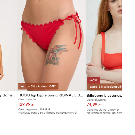
Rozmiary prezentowane w sklepie
zostały przeliczone na standardową,
europejską tabelę rozmiarową. Na
metce dostarczonego produktu
znajduje się oryginalne oznaczenie
producenta.
Tabela rozmiarów
-40%
extra -5% z kodem: OFF*
extra -5% z kodem: OFF*
Seafolly biustonosz kąpielowy damski Zip Front
HUGO figi kąpielowe ORIGINAL SIDE TIE
Billabong biustonosz kąpie
Cena aktualna:
Cena aktualna:
129,99 zł
74,99 zł
Cena regularna:
259,99 zł
Cena regularna:
249,99 zł
Najniższa cena z 30 dni przed obniżką:
141,99 zł
Najniższa cena z 30 dni przed obniżką