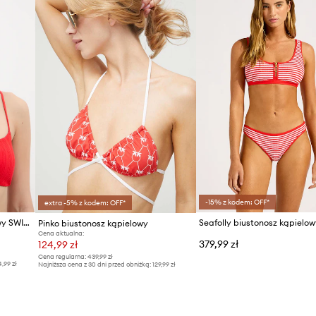
-15% z kodem: OFF*
extra -5% z kodem: OFF*
Chantelle biustonosz kąpielowy SWIM ONE
Pinko biustonosz kąpielowy
Cena aktualna:
379,99 zł
124,99 zł
Cena regularna:
439,99 zł
4,99 zł
Najniższa cena z 30 dni przed obniżką:
129,99 zł