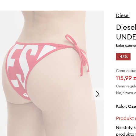
Diesel
Diese
UNDE
kolor czer
-48%
Cena aktua
115,99 z
Cena regul
Najniższa c
Kolor:
cz
Produkt 
Niestety 
produktami