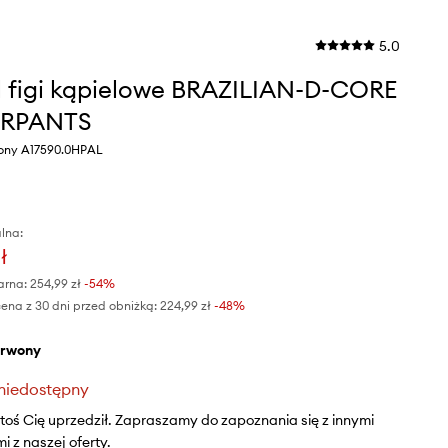
5.0
l figi kąpielowe BRAZILIAN-D-CORE
RPANTS
wony A17590.0HPAL
lna:
ł
arna:
254,99 zł
-54%
ena z 30 dni przed obniżką:
224,99 zł
 -48%
erwony
niedostępny
ktoś Cię uprzedził. Zapraszamy do zapoznania się z innymi
 z naszej oferty.