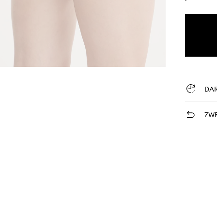
DA
ZWR