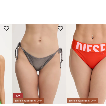
-10%
extra -5% z kodem: OFF*
extra -5% z kodem: OFF*