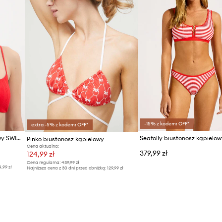
-15% z kodem: OFF*
extra -5% z kodem: OFF*
Chantelle biustonosz kąpielowy SWIM ONE
Pinko biustonosz kąpielowy
Cena aktualna:
379,99 zł
124,99 zł
Cena regularna:
439,99 zł
4,99 zł
Najniższa cena z 30 dni przed obniżką:
129,99 zł