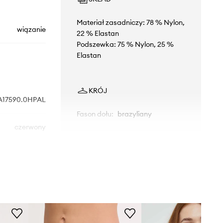
Materiał zasadniczy: 78 % Nylon,
wiązanie
22 % Elastan
Podszewka: 75 % Nylon, 25 %
Elastan
KRÓJ
A17590.0HPAL
Fason dołu
:
brazyliany
czerwony
WYMIARY
Diesel
Modelka ze zdjęcia ma 172 cm
wzrostu i ma na sobie rozmiar S.
Rozmiarówka standardowa
Zalecamy wybór rozmiaru, jaki nosisz
zazwyczaj.