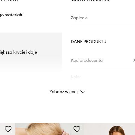
go materiału.
Zapięcie
DANE PRODUKTU
ksza krycie i daje
Kod producenta
Kolor
Zobacz więcej
Marka
Producent
ID Produktu