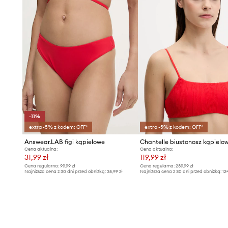
-11%
extra -5% z kodem: OFF*
extra -5% z kodem: OFF*
Answear.LAB figi kąpielowe
Cena aktualna:
Cena aktualna:
31,99 zł
119,99 zł
Cena regularna:
99,99 zł
Cena regularna:
239,99 zł
Najniższa cena z 30 dni przed obniżką:
35,99 zł
Najniższa cena z 30 dni przed obniżką:
12