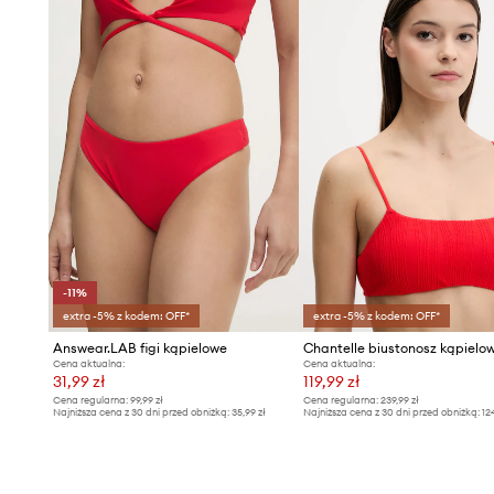
-11%
extra -5% z kodem: OFF*
extra -5% z kodem: OFF*
Answear.LAB figi kąpielowe
Cena aktualna:
Cena aktualna:
31,99 zł
119,99 zł
Cena regularna:
99,99 zł
Cena regularna:
239,99 zł
Najniższa cena z 30 dni przed obniżką:
35,99 zł
Najniższa cena z 30 dni przed obniżką:
12