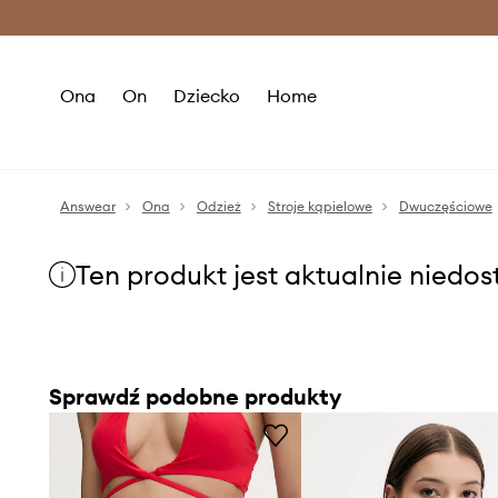
Premium Fashion Benefits >
O
Ona
On
Dziecko
Home
Answear
Ona
Odzież
Stroje kąpielowe
Dwuczęściowe
Ten produkt jest aktualnie niedo
Sprawdź podobne produkty