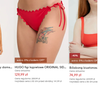
-40%
extra -5% z kodem: OFF*
extra -5% z kodem: OFF*
Seafolly biustonosz kąpielowy damski Zip Front
HUGO figi kąpielowe ORIGINAL SIDE TIE
Billabong biustonosz kąpie
Cena aktualna:
Cena aktualna:
129,99 zł
74,99 zł
Cena regularna:
259,99 zł
Cena regularna:
249,99 zł
Najniższa cena z 30 dni przed obniżką:
141,99 zł
Najniższa cena z 30 dni przed obniżką