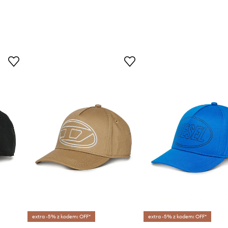
extra -5% z kodem: OFF*
extra -5% z kodem: OFF*