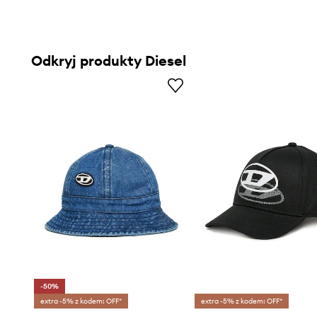
Odkryj produkty Diesel
-50%
extra -5% z kodem: OFF*
extra -5% z kodem: OFF*