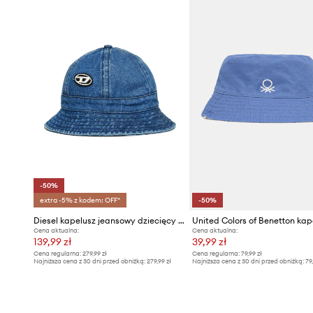
-50%
extra -5% z kodem: OFF*
-50%
Diesel kapelusz jeansowy dziecięcy FDENB HAT
Cena aktualna:
Cena aktualna:
139,99 zł
39,99 zł
Cena regularna:
279,99 zł
Cena regularna:
79,99 zł
Najniższa cena z 30 dni przed obniżką:
279,99 zł
Najniższa cena z 30 dni przed obniżką:
79