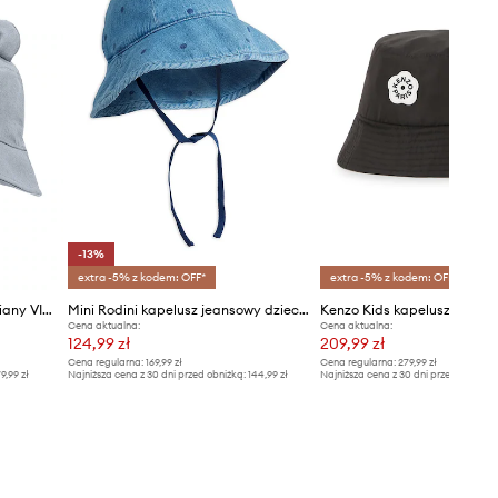
-13%
extra -5% z kodem: OFF*
extra -5% z kodem: OFF*
Jamiks kapelusz dziecięcy lniany VILLY
Mini Rodini kapelusz jeansowy dziecięcy denim dots
Cena aktualna:
Cena aktualna:
124,99 zł
209,99 zł
Cena regularna:
169,99 zł
Cena regularna:
279,99 zł
9,99 zł
Najniższa cena z 30 dni przed obniżką:
144,99 zł
Najniższa cena z 30 dni przed obniżką