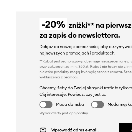
-20%
zniżki** na pierws
za zapis do newslettera.
Dołącz do naszej społeczności, aby otrzymywać
najnowszych promocjach i produktach.
**Rabat jest jednorazowy, obejmuje nieprzecenione pro
przy zakupach za min. 350 zł. Rabat nie łączy się z i
niektóre produkty mogą być wyłączone z rabatu. Szcze
wykluczenia z promocji
.
Chcemy, żeby do Twojej skrzynki trafiało tylko 
Cię interesuje. Powiedz, czy jest to:
Moda damska
Moda męsk
Wybór oferty jest opcjonalny