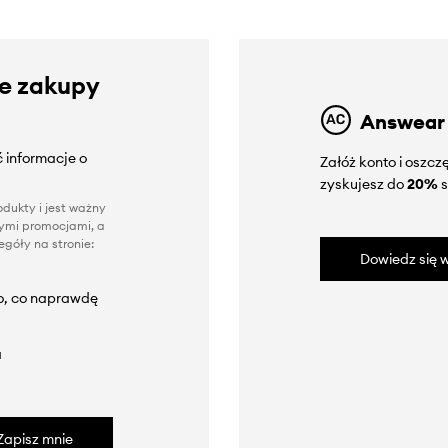
ze zakupy
Answear
 informacje o
Załóż konto i oszc
zyskujesz do
20%
s
dukty i jest ważny
nnymi promocjami, a
góły na stronie:
Dowiedz się w
to, co naprawdę
a
Zapisz mnie