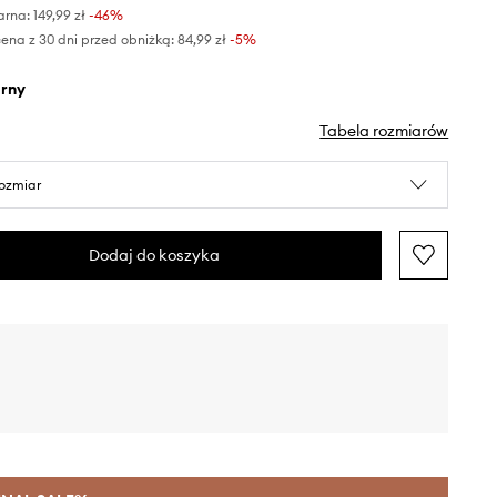
arna:
149,99 zł
-46%
ena z 30 dni przed obniżką:
84,99 zł
 -5%
arny
Tabela rozmiarów
rozmiar
Dodaj do koszyka