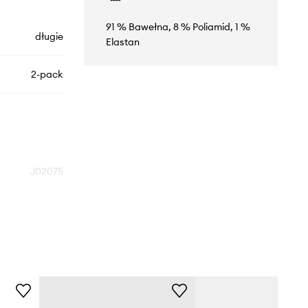
91 % Bawełna, 8 % Poliamid, 1 %
długie
Elastan
2-pack
J02075
czarny
Diesel