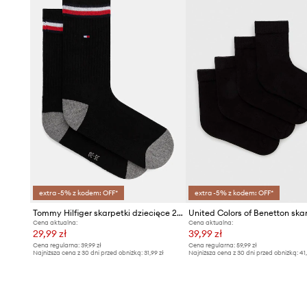
extra -5% z kodem: OFF*
extra -5% z kodem: OFF*
Tommy Hilfiger skarpetki dziecięce 2-pack
Cena aktualna:
Cena aktualna:
29,99 zł
39,99 zł
Cena regularna:
39,99 zł
Cena regularna:
59,99 zł
Najniższa cena z 30 dni przed obniżką:
31,99 zł
Najniższa cena z 30 dni przed obniżką:
41