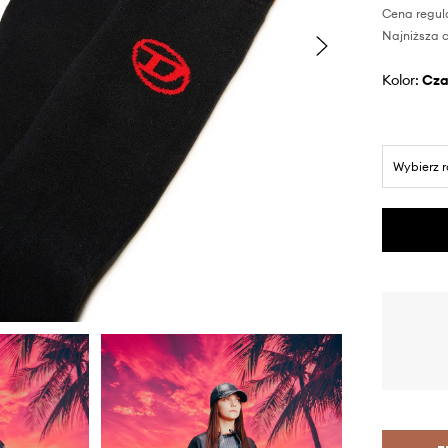
Cena regul
Najniższa c
Kolor:
cz
Wybierz 