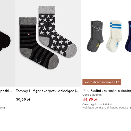
ID Produktu
extra -5% z kodem: OFF*
United Colors of Benetton skarpetki dziecięce 4-pack
Tommy Hilfiger skarpetki dziecięce (2-pack)
Cena aktualna:
84,99 zł
39,99 zł
Cena regularna:
99,99 zł
Najniższa cena z 30 dni przed obniżką:
8
,99 zł