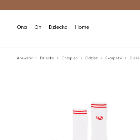
Premium Fashion Benefits >
O
Ona
On
Dziecko
Home
Answear
Dziecko
Chłopiec
Odzież
Skarpetki
Diese