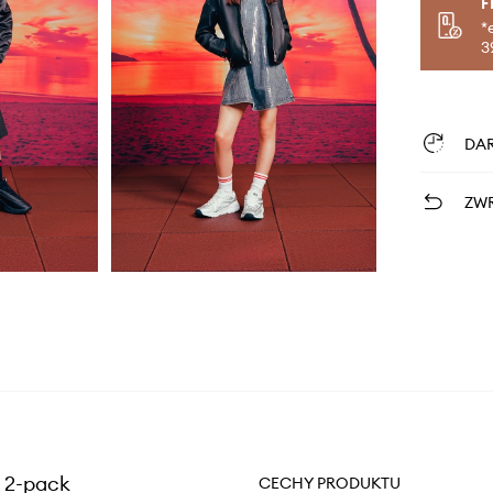
F
*
3
DA
ZWR
 2-pack
CECHY PRODUKTU