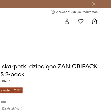
letter >
Regularne nowości >
Answear Club
Journal
Pomoc
l skarpetki dziecięce ZANICBIPACK
S 2-pack
y J02075
 z kodem: OFF*
lna:
ł
(26,66 zł / szt.)