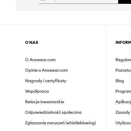
O NAS
INFOR
O Answear.com
Regulam
Opinie o Answear.com
Pozosta
Nagrody i certyfikaty
Blog
Współpraca
Program
Relacje inwestorskie
Aplika
Odpowiedzialność społeczna
Zasady 
Zgłaszanie naruszeń (whistleblowing)
Utyliza