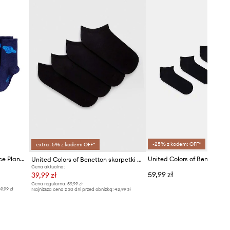
-25% z kodem: OFF*
extra -5% z kodem: OFF*
Mini Rodini skarpetki dziecięce Planet 3-pack
United Colors of Benetton skarpetki dziecięce 4-pack
Cena aktualna:
59,99 zł
39,99 zł
Cena regularna:
59,99 zł
9,99 zł
Najniższa cena z 30 dni przed obniżką:
42,99 zł