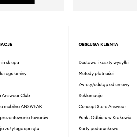
MACJE
OBSŁUGA KLIENTA
in sklepu
Dostawa i koszty wysyłki
łe regulaminy
Metody płatności
Zwroty/odstąp od umowy
 Answear Club
Reklamacje
cja mobilna ANSWEAR
Concept Store Answear
prezentowania towarów
Punkt Odbioru w Krakowie
cja zużytego sprzętu
Karty podarunkowe