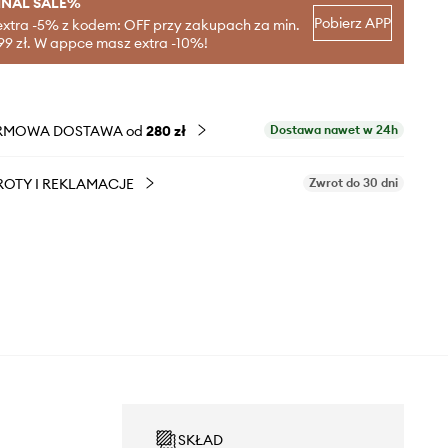
INAL SALE%
Pobierz APP
extra -5% z kodem: OFF przy zakupach za min.
99 zł. W appce masz extra -10%!
RMOWA DOSTAWA od
280 zł
Dostawa nawet w 24h
OTY I REKLAMACJE
Zwrot do 30 dni
SKŁAD