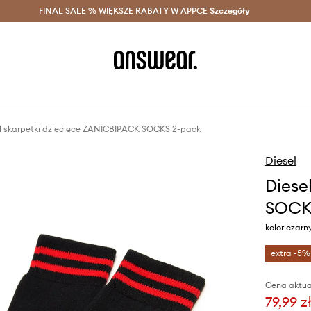
szczędzaj z Answear Club >
FINAL SALE % WIĘKSZE RABATY W APPCE
Dostawa nawet w 24h >
Szczegóły
News
l skarpetki dziecięce ZANICBIPACK SOCKS 2-pack
Diesel
Diese
SOCK
kolor czarn
extra -5%
Cena aktua
79,99 z