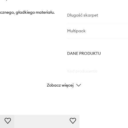
ycznego, gładkiego materiału.
Długość skarpet
Multipack
DANE PRODUKTU
Kod producenta
Zobacz więcej
Kolor
Marka
Producent