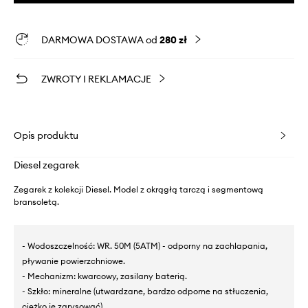
DARMOWA DOSTAWA od
280 zł
ZWROTY I REKLAMACJE
Opis produktu
Diesel zegarek
Zegarek z kolekcji Diesel. Model z okrągłą tarczą i segmentową
bransoletą.
- Wodoszczelność: WR. 50M (5ATM) - odporny na zachlapania,
pływanie powierzchniowe.
- Mechanizm: kwarcowy, zasilany baterią.
- Szkło: mineralne (utwardzane, bardzo odporne na stłuczenia,
ciężko je zarysować).