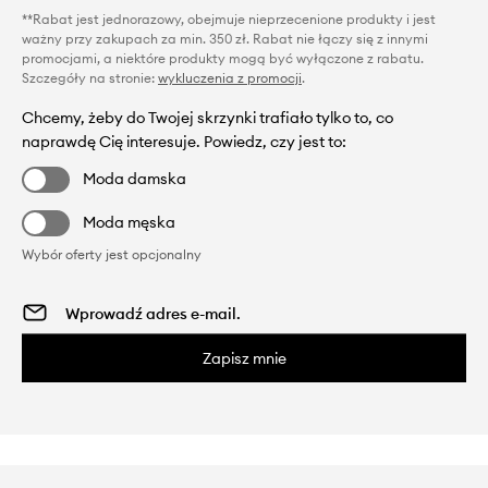
**Rabat jest jednorazowy, obejmuje nieprzecenione produkty i jest
ważny przy zakupach za min. 350 zł. Rabat nie łączy się z innymi
promocjami, a niektóre produkty mogą być wyłączone z rabatu.
Szczegóły na stronie:
wykluczenia z promocji
.
Chcemy, żeby do Twojej skrzynki trafiało tylko to, co
naprawdę Cię interesuje. Powiedz, czy jest to:
Moda damska
Moda męska
Wybór oferty jest opcjonalny
Zapisz mnie