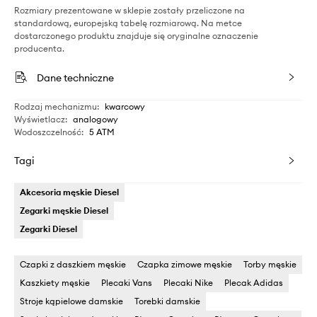
Rozmiary prezentowane w sklepie zostały przeliczone na
standardową, europejską tabelę rozmiarową. Na metce
dostarczonego produktu znajduje się oryginalne oznaczenie
producenta.
Dane techniczne
Rodzaj mechanizmu
:
kwarcowy
Wyświetlacz
:
analogowy
Wodoszczelność
:
5 ATM
Tagi
Akcesoria męskie Diesel
Zegarki męskie Diesel
Zegarki Diesel
Czapki z daszkiem męskie
Czapka zimowe męskie
Torby męskie
Kaszkiety męskie
Plecaki Vans
Plecaki Nike
Plecak Adidas
Stroje kąpielowe damskie
Torebki damskie