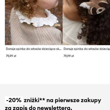
Donsje spinka do włosów dziecięca skórzana Josy Exclusive Hairclip Mouse
79,99 zł
79,99 zł
-20%
zniżki** na pierwsze zakupy
za zapis do newslettera.