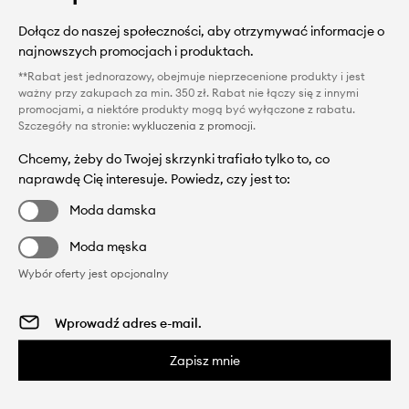
Dołącz do naszej społeczności, aby otrzymywać informacje o
najnowszych promocjach i produktach.
**Rabat jest jednorazowy, obejmuje nieprzecenione produkty i jest
ważny przy zakupach za min. 350 zł. Rabat nie łączy się z innymi
promocjami, a niektóre produkty mogą być wyłączone z rabatu.
Szczegóły na stronie:
wykluczenia z promocji
.
Chcemy, żeby do Twojej skrzynki trafiało tylko to, co
naprawdę Cię interesuje. Powiedz, czy jest to:
Moda damska
Moda męska
Wybór oferty jest opcjonalny
Zapisz mnie