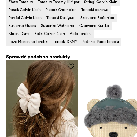
Złota Torebka
Torebka Tommy Hilfiger
Stringi Calvin Klein
Pasek Calvin Klein
Plecak Champion
Torebki beżowe
Portfel Calvin Klein
Torebki Desigual
Skórzana Spódnica
Sukienka Guess
Sukienka Wełniana
Czerwona Kurtka
Klapki Dkny
Botki Calvin Klein
Aldo Torebki
Love Moschino Torebki
Torebki DKNY
Patrizia Pepe Torebki
Sprawdź podobne produkty