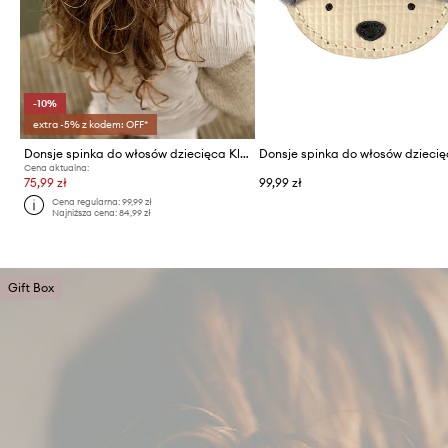
-10%
extra -5% z kodem: OFF*
Donsje spinka do włosów dziecięca Klasina Clip
Cena aktualna:
75,99 zł
99,99 zł
Cena regularna:
99,99 zł
Najniższa cena:
84,99 zł
Gift Box