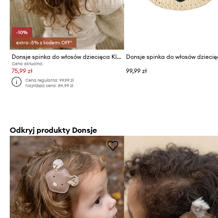
-10%
extra -5% z kodem: OFF*
Donsje spinka do włosów dziecięca Klasina Clip
Cena aktualna:
75,99 zł
99,99 zł
Cena regularna:
99,99 zł
Najniższa cena:
84,99 zł
Odkryj produkty Donsje