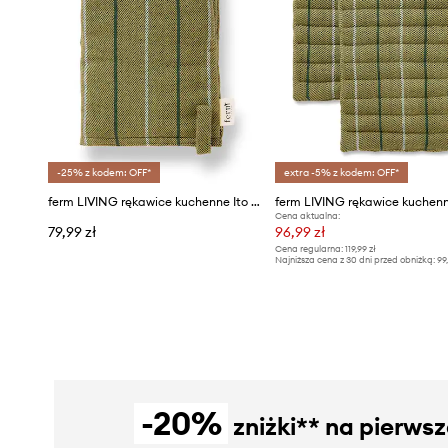
-25% z kodem: OFF*
extra -5% z kodem: OFF*
ferm LIVING rękawice kuchenne Ito Oven Mitt 20-pack
Cena aktualna:
79,99 zł
96,99 zł
Cena regularna:
119,99 zł
Najniższa cena z 30 dni przed obniżką:
99
-20%
zniżki** na pierws