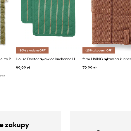
-30% z kodem: OFF*
-25% z kodem: OFF*
ferm LIVING rękawice kuchenne Ito Pot Holder 2-pack
House Doctor rękawice kuchenne HDChef 22 x 22 cm
89,99 zł
79,99 zł
,99 zł
ze zakupy