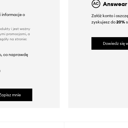
Answear
 informacje o
Załóż konto i oszc
zyskujesz do
20%
s
dukty i jest ważny
nnymi promocjami, a
góły na stronie:
Dowiedz się w
to, co naprawdę
a
Zapisz mnie