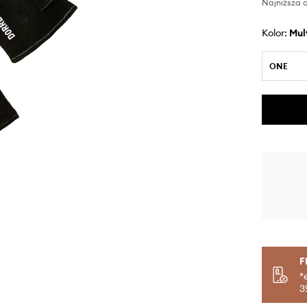
Najniższa c
Kolor:
mu
ONE
F
*
3