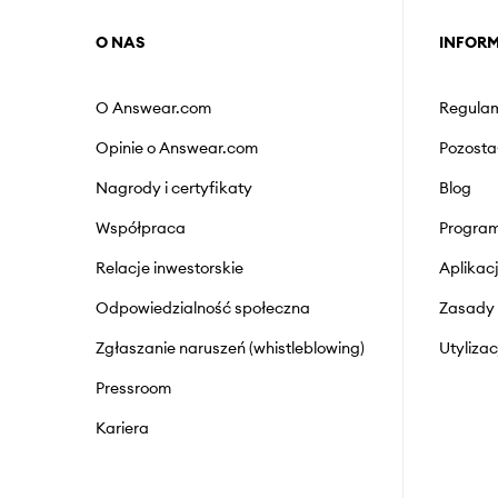
O NAS
INFOR
O Answear.com
Regulam
Opinie o Answear.com
Pozosta
Nagrody i certyfikaty
Blog
Współpraca
Program
Relacje inwestorskie
Aplika
Odpowiedzialność społeczna
Zasady 
Zgłaszanie naruszeń (whistleblowing)
Utyliza
Pressroom
Kariera