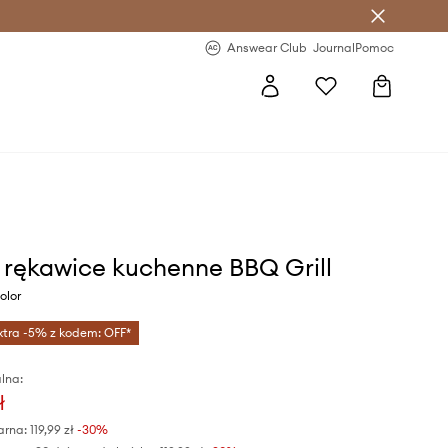
letter >
Regularne nowości >
Answear Club
Journal
Pomoc
 rękawice kuchenne BBQ Grill
olor
xtra -5% z kodem: OFF*
lna:
ł
arna:
119,99 zł
-30%