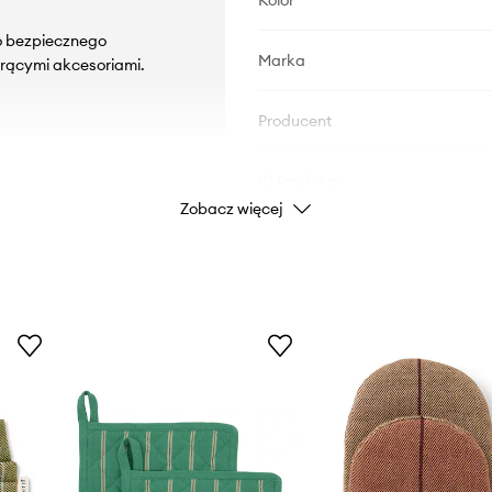
Kolor
o bezpiecznego
Marka
gorącymi akcesoriami.
Producent
ID Produktu
Zobacz więcej