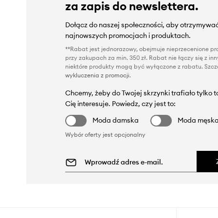
za zapis do newslettera.
Dołącz do naszej społeczności, aby otrzymywać
najnowszych promocjach i produktach.
**Rabat jest jednorazowy, obejmuje nieprzecenione pro
przy zakupach za min. 350 zł. Rabat nie łączy się z i
niektóre produkty mogą być wyłączone z rabatu. Szcze
wykluczenia z promocji
.
Chcemy, żeby do Twojej skrzynki trafiało tylko 
Cię interesuje. Powiedz, czy jest to:
Moda damska
Moda męsk
Wybór oferty jest opcjonalny