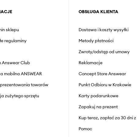
MACJE
OBSŁUGA KLIENTA
in sklepu
Dostawa i koszty wysyłki
łe regulaminy
Metody płatności
Zwroty/odstąp od umowy
 Answear Club
Reklamacje
cja mobilna ANSWEAR
Concept Store Answear
prezentowania towarów
Punkt Odbioru w Krakowie
cja zużytego sprzętu
Karty podarunkowe
Zapakuj na prezent
Kup teraz, zapłać za 30 dni 
Pomoc