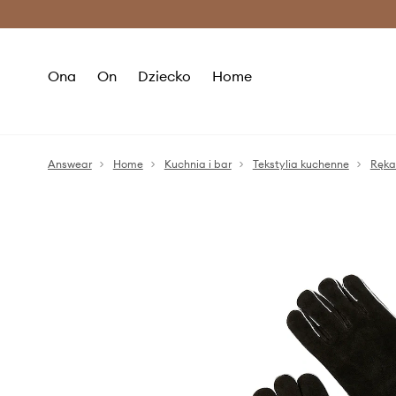
Premium Fashion Benefits >
O
Ona
On
Dziecko
Home
Answear
Home
Kuchnia i bar
Tekstylia kuchenne
Ręka