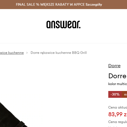
szczędzaj z Answear Club >
FINAL SALE % WIĘKSZE RABATY W APPCE
Dostawa nawet w 24h >
Szczegóły
News
wice kuchenne
Dorre rękawice kuchenne BBQ Grill
Dorre
Dorre
kolor multic
-30%
e
Cena aktua
83,99 z
Cena regul