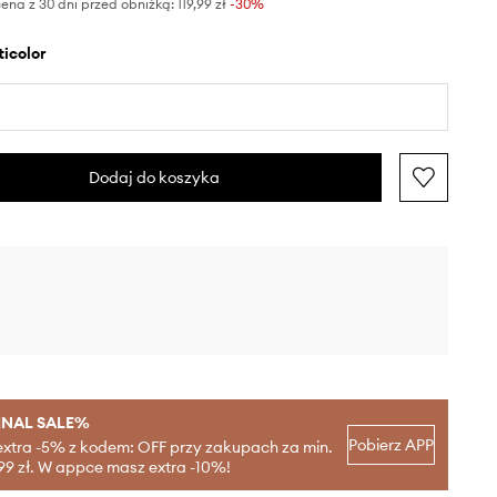
ena z 30 dni przed obniżką:
119,99 zł
 -30%
lticolor
Dodaj do koszyka
INAL SALE%
Pobierz APP
extra -5% z kodem: OFF przy zakupach za min.
99 zł. W appce masz extra -10%!