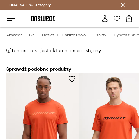
FINAL SALE %
Szczegóły
Oszczędzaj z Answear Club >
Answear
On
Odzież
T-shirty i polo
T-shirty
Dynafit t-shir
Ten produkt jest aktualnie niedostępny
Sprawdź podobne produkty