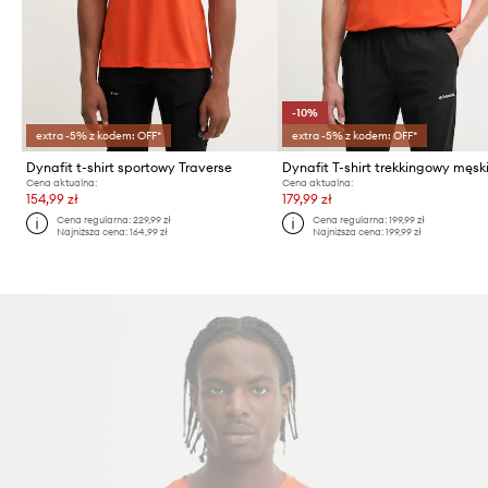
-10%
extra -5% z kodem: OFF*
extra -5% z kodem: OFF*
Dynafit t-shirt sportowy Traverse
Cena aktualna:
Cena aktualna:
154,99 zł
179,99 zł
Cena regularna:
229,99 zł
Cena regularna:
199,99 zł
Najniższa cena:
164,99 zł
Najniższa cena:
199,99 zł