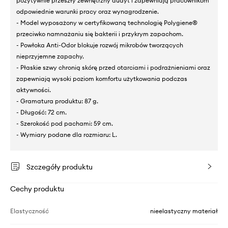
pozytywnie przeszły zewnętrzny audyt i zapewniają pracownikom
odpowiednie warunki pracy oraz wynagrodzenie.
- Model wyposażony w certyfikowaną technologię Polygiene®
przeciwko namnażaniu się bakterii i przykrym zapachom.
- Powłoka Anti-Odor blokuje rozwój mikrobów tworzących
nieprzyjemne zapachy.
- Płaskie szwy chronią skórę przed otarciami i podrażnieniami oraz
zapewniają wysoki poziom komfortu użytkowania podczas
aktywności.
- Gramatura produktu: 87 g.
- Długość: 72 cm.
- Szerokość pod pachami: 59 cm.
- Wymiary podane dla rozmiaru: L.
Szczegóły produktu
Cechy produktu
Elastyczność
nieelastyczny materiał