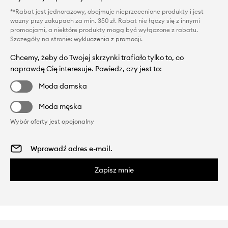
**Rabat jest jednorazowy, obejmuje nieprzecenione produkty i jest
ważny przy zakupach za min. 350 zł. Rabat nie łączy się z innymi
promocjami, a niektóre produkty mogą być wyłączone z rabatu.
Szczegóły na stronie:
wykluczenia z promocji
.
Chcemy, żeby do Twojej skrzynki trafiało tylko to, co
naprawdę Cię interesuje. Powiedz, czy jest to:
Moda damska
Moda męska
Wybór oferty jest opcjonalny
Zapisz mnie