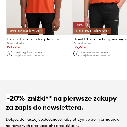
-10%
extra -5% z kodem: OFF*
extra -5% z kodem: OFF*
Dynafit t-shirt sportowy Traverse
Cena aktualna:
Cena aktualna:
154,99 zł
179,99 zł
Cena regularna:
229,99 zł
Cena regularna:
199,99 zł
Najniższa cena:
164,99 zł
Najniższa cena:
199,99 zł
-20%
zniżki** na pierwsze zakupy
za zapis do newslettera.
Dołącz do naszej społeczności, aby otrzymywać informacje o
najnowszych promocjach i produktach.