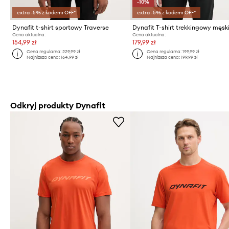
-10%
extra -5% z kodem: OFF*
extra -5% z kodem: OFF*
Dynafit t-shirt sportowy Traverse
Cena aktualna:
Cena aktualna:
154,99 zł
179,99 zł
Cena regularna:
229,99 zł
Cena regularna:
199,99 zł
Najniższa cena:
164,99 zł
Najniższa cena:
199,99 zł
Odkryj produkty Dynafit