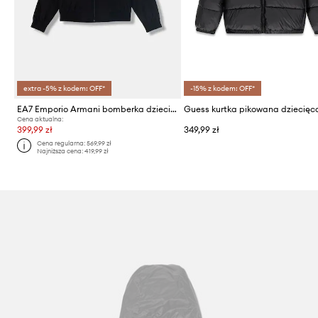
extra -5% z kodem: OFF*
-15% z kodem: OFF*
EA7 Emporio Armani bomberka dziecięca
Guess kurtka pikowana dziecięc
Cena aktualna:
399,99 zł
349,99 zł
Cena regularna:
569,99 zł
Najniższa cena:
419,99 zł