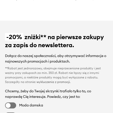
-20%
zniżki** na pierwsze zakupy
za zapis do newslettera.
Dołącz do naszej społeczności, aby otrzymywać informacje o
najnowszych promocjach i produktach.
**Rabat jest jednorazowy, obejmuje nieprzecenione produkty i jest
ważny przy zakupach za min. 350 zł. Rabat nie łączy się z innymi
promocjami, a niektóre produkty mogą być wyłączone z rabatu.
Szczegóły na stronie:
wykluczenia z promocji
.
Chcemy, żeby do Twojej skrzynki trafiało tylko to, co
naprawdę Cię interesuje. Powiedz, czy jest to:
Moda damska