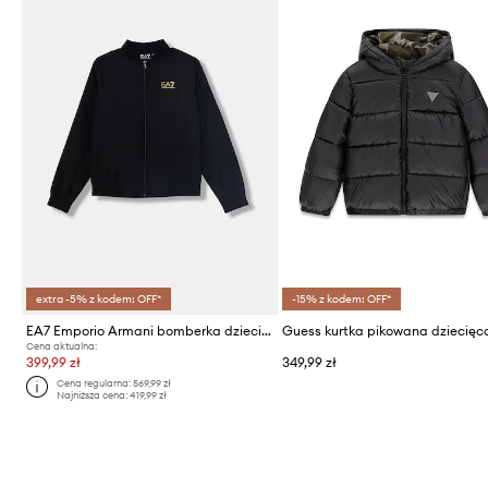
extra -5% z kodem: OFF*
-15% z kodem: OFF*
EA7 Emporio Armani bomberka dziecięca
Guess kurtka pikowana dziecięc
Cena aktualna:
399,99 zł
349,99 zł
Cena regularna:
569,99 zł
Najniższa cena:
419,99 zł