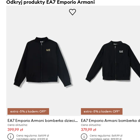
Odkryj produkty EA7 Emporio Armani
extra -5% z kodem: OFF*
extra -5% z kodem: OFF*
EA7 Emporio Armani bomberka dziecięca
Cena aktualna:
Cena aktualna:
399,99 zł
379,99 zł
Cena regularna:
569,99 zł
Cena regularna:
569,99 zł
Najniższa cena:
419,99 zł
Najniższa cena:
399,99 zł