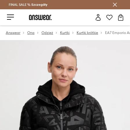
FINAL SALE %
Szczegóły
Oszczędzaj z Answear Club >
Answear
Ona
Odzież
Kurtki
Kurtki krótkie
EA7 Emporio A