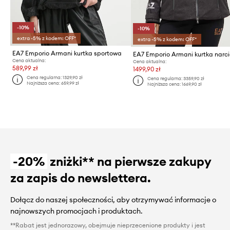
-10%
-10%
extra -5% z kodem: OFF*
extra -5% z kodem: OFF*
EA7 Emporio Armani kurtka sportowa
EA7 Emporio Armani kurtka narc
Cena aktualna:
Cena aktualna:
589,99 zł
1499,90 zł
Cena regularna:
1329,90 zł
Cena regularna:
3359,90 zł
Najniższa cena:
659,99 zł
Najniższa cena:
1669,90 zł
-20%
zniżki** na pierwsze zakupy
za zapis do newslettera.
Dołącz do naszej społeczności, aby otrzymywać informacje o
najnowszych promocjach i produktach.
**Rabat jest jednorazowy, obejmuje nieprzecenione produkty i jest