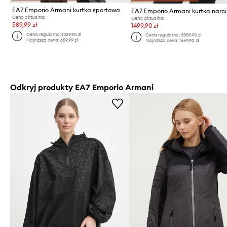
EA7 Emporio Armani kurtka sportowa
EA7 Emporio Armani kurtka narc
Cena aktualna:
Cena aktualna:
589,99 zł
1499,90 zł
Cena regularna:
1329,90 zł
Cena regularna:
3359,90 zł
Najniższa cena:
659,99 zł
Najniższa cena:
1669,90 zł
Odkryj produkty EA7 Emporio Armani