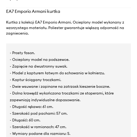
EA7 Emporio Armani kurtka
Kurtka z kolekcji EA7 Emporio Armani. Ocieplony model wykonany z
wzorzystego materiału. Poliester gwarantuje większą odporność na
zagniecenia.
- Prosty fason.
- Ocieplony model na podszewce.
- Zapięcie na dwustronny suwak.
- Model z kapturem łatwym do schowania w kołnierzu.
- Kaptur ściągany troczkami.
- Dwie wsuwane i zapinane na zatrzask kieszenie boczne.
- Dolna krawędź wykończona troczkami ze stoperami, które
zapewniają indywidualne dopasowanie.
- Długość rękawa: 61 cm.
- Szerokość pod pachami: 57 cm.
- Długość: 60 cm.
- Szerokość w ramionach: 47 cm.
- Wymiary podane dla rozmiaru: S.