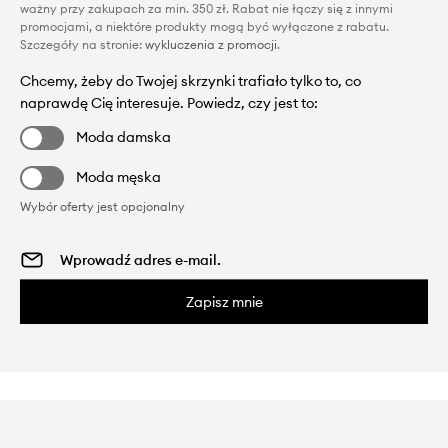
ważny przy zakupach za min. 350 zł. Rabat nie łączy się z innymi
promocjami, a niektóre produkty mogą być wyłączone z rabatu.
Szczegóły na stronie:
wykluczenia z promocji
.
Chcemy, żeby do Twojej skrzynki trafiało tylko to, co
naprawdę Cię interesuje. Powiedz, czy jest to:
Moda damska
Moda męska
Wybór oferty jest opcjonalny
Zapisz mnie