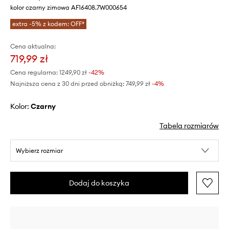
kolor czarny zimowa AF16408.7W000654
extra -5% z kodem: OFF*
Cena aktualna:
719,99 zł
Cena regularna:
1249,90 zł
-42%
Najniższa cena z 30 dni przed obniżką:
749,99 zł
 -4%
Kolor:
czarny
Tabela rozmiarów
Wybierz rozmiar
Dodaj do koszyka