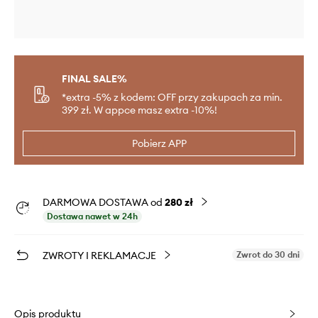
FINAL SALE%
*extra -5% z kodem: OFF przy zakupach za min.
399 zł. W appce masz extra -10%!
Pobierz APP
DARMOWA DOSTAWA od
280 zł
Dostawa nawet w 24h
ZWROTY I REKLAMACJE
Zwrot do 30 dni
Opis produktu