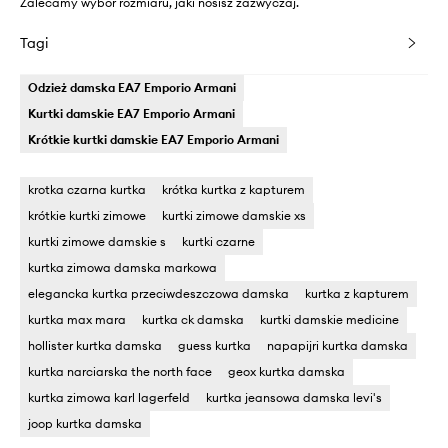
Zalecamy wybór rozmiaru, jaki nosisz zazwyczaj.
Tagi
Odzież damska EA7 Emporio Armani
Kurtki damskie EA7 Emporio Armani
Krótkie kurtki damskie EA7 Emporio Armani
krotka czarna kurtka
krótka kurtka z kapturem
krótkie kurtki zimowe
kurtki zimowe damskie xs
kurtki zimowe damskie s
kurtki czarne
kurtka zimowa damska markowa
elegancka kurtka przeciwdeszczowa damska
kurtka z kapturem
kurtka max mara
kurtka ck damska
kurtki damskie medicine
hollister kurtka damska
guess kurtka
napapijri kurtka damska
kurtka narciarska the north face
geox kurtka damska
kurtka zimowa karl lagerfeld
kurtka jeansowa damska levi's
joop kurtka damska