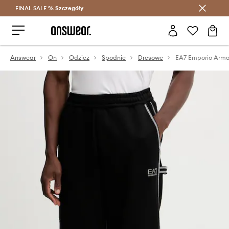
FINAL SALE %
Szczegóły
Oszczędzaj z Answear Club >
Answear
On
Odzież
Spodnie
Dresowe