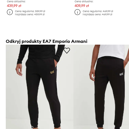
Cena aktualna:
Cena aktualna:
439,99 zł
409,99 zł
Cena regularna:
559,99 zł
Cena regularna:
469,99 zł
Najniższa cena:
459,99 zł
Najniższa cena:
469,99 zł
Odkryj produkty EA7 Emporio Armani