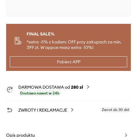
FINAL SALE%
*extra -5% z kodem: OFF przy zakupach za min.
399 zł. W appce masz extra -10%!
Pobierz APP
DARMOWA DOSTAWA od
280 zł
Dostawa nawet w 24h
ZWROTY I REKLAMACJE
Zwrot do 30 dni
Opis produktu