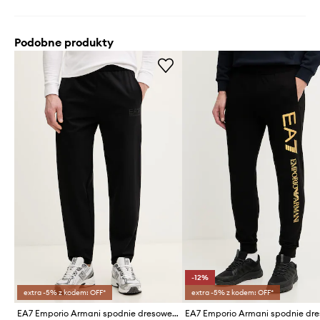
Podobne produkty
-12%
extra -5% z kodem: OFF*
extra -5% z kodem: OFF*
EA7 Emporio Armani spodnie dresowe męskie