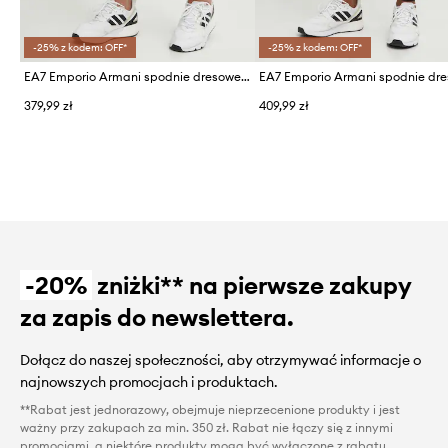
-25% z kodem: OFF*
-25% z kodem: OFF*
EA7 Emporio Armani spodnie dresowe bawełniane
EA7 Emporio Armani spodnie dr
379,99 zł
409,99 zł
-20%
zniżki** na pierwsze zakupy
za zapis do newslettera.
Dołącz do naszej społeczności, aby otrzymywać informacje o
najnowszych promocjach i produktach.
**Rabat jest jednorazowy, obejmuje nieprzecenione produkty i jest
ważny przy zakupach za min. 350 zł. Rabat nie łączy się z innymi
promocjami, a niektóre produkty mogą być wyłączone z rabatu.