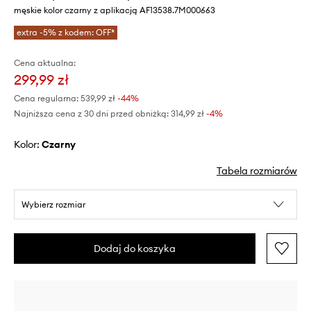
męskie kolor czarny z aplikacją AF13538.7M000663
extra -5% z kodem: OFF*
Cena aktualna:
299,99 zł
Cena regularna:
539,99 zł
-44%
Najniższa cena z 30 dni przed obniżką:
314,99 zł
 -4%
Kolor:
czarny
Tabela rozmiarów
Wybierz rozmiar
Dodaj do koszyka