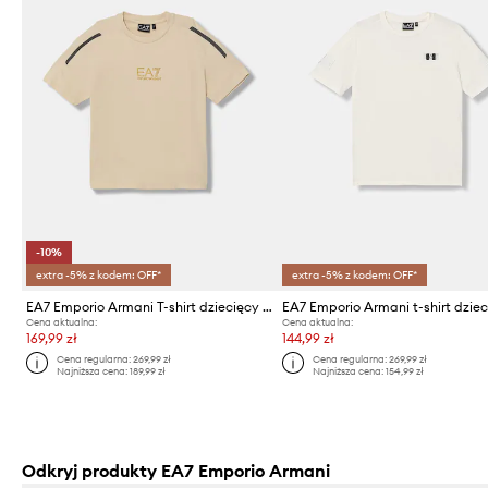
-10%
extra -5% z kodem: OFF*
extra -5% z kodem: OFF*
EA7 Emporio Armani T-shirt dziecięcy bawełniany z elastanem
EA7 Emporio Armani t-shirt dzie
Cena aktualna:
Cena aktualna:
169,99 zł
144,99 zł
Cena regularna:
269,99 zł
Cena regularna:
269,99 zł
Najniższa cena:
189,99 zł
Najniższa cena:
154,99 zł
Odkryj produkty EA7 Emporio Armani