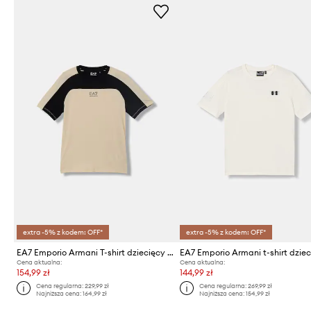
extra -5% z kodem: OFF*
extra -5% z kodem: OFF*
EA7 Emporio Armani T-shirt dziecięcy bawełniany
EA7 Emporio Armani t-shirt dzie
Cena aktualna:
Cena aktualna:
154,99 zł
144,99 zł
Cena regularna:
229,99 zł
Cena regularna:
269,99 zł
Najniższa cena:
164,99 zł
Najniższa cena:
154,99 zł