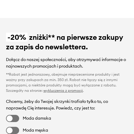
-20%
zniżki** na pierwsze zakupy
za zapis do newslettera.
Dołącz do naszej społeczności, aby otrzymywać informacje o
najnowszych promocjach i produktach.
**Rabat jest jednorazowy, obejmuje nieprzecenione produkty i jest
ważny przy zakupach za min. 350 zł. Rabat nie łączy się z innymi
promocjami, a niektóre produkty mogą być wyłączone z rabatu.
Szczegóły na stronie:
wykluczenia z promocji
.
Chcemy, żeby do Twojej skrzynki trafiało tylko to, co
naprawdę Cię interesuje. Powiedz, czy jest to:
Moda damska
Moda męska