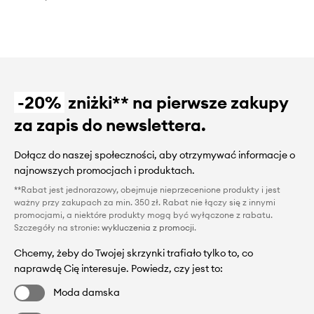
-20%
zniżki** na pierwsze zakupy
za zapis do newslettera.
Dołącz do naszej społeczności, aby otrzymywać informacje o
najnowszych promocjach i produktach.
**Rabat jest jednorazowy, obejmuje nieprzecenione produkty i jest
ważny przy zakupach za min. 350 zł. Rabat nie łączy się z innymi
promocjami, a niektóre produkty mogą być wyłączone z rabatu.
Szczegóły na stronie:
wykluczenia z promocji
.
Chcemy, żeby do Twojej skrzynki trafiało tylko to, co
naprawdę Cię interesuje. Powiedz, czy jest to:
Moda damska