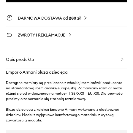
DARMOWA DOSTAWA od
280 zł
ZWROTY I REKLAMACJE
Opis produktu
Emporio Armani bluza dziecięca
Dostępne rozmiary są przeliczone z włoskiej rozmiarówki producenta
na standardową rozmiarówkę europejską. Zamawiany rozmiar może
różnić się od widocznego na metce (IT 38/XXS = EU XS). Dla pewności
prosimy o zapoznanie się z tabelą rozmiarową.
Bluza dziecięca z kolekcji Emporio Armani wykonana z elastycznej
dzianiny. Model z wyjątkowo komfortowego materiału z wysoką
zawartością modalu.