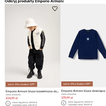
Odkryj produkty Emporio Armani
extra -5% z kodem: OFF*
extra -5% z kodem: OFF*
Emporio Armani bluza dziecięca
Emporio Armani bluza bawełniana dziecięca
Cena aktualna:
Cena aktualna:
379,99 zł
224,99 zł
Cena regularna:
599,99 zł
Cena regularna:
699,99 zł
Najniższa cena:
399,99 zł
Najniższa cena:
234,99 zł