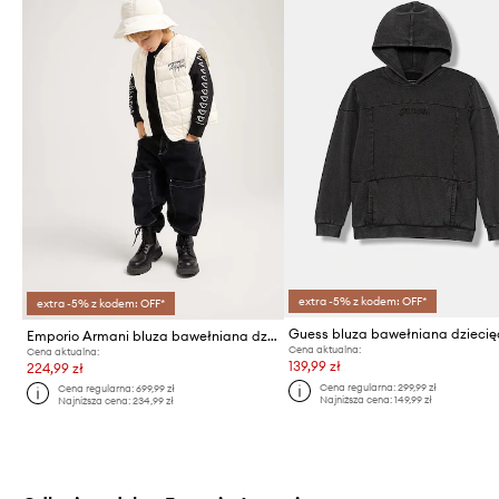
extra -5% z kodem: OFF*
extra -5% z kodem: OFF*
Guess bluza bawełniana dzieci
Emporio Armani bluza bawełniana dziecięca
Cena aktualna:
Cena aktualna:
139,99 zł
224,99 zł
Cena regularna:
299,99 zł
Cena regularna:
699,99 zł
Najniższa cena:
149,99 zł
Najniższa cena:
234,99 zł