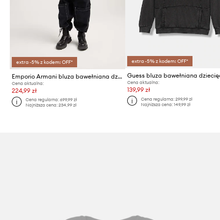
extra -5% z kodem: OFF*
extra -5% z kodem: OFF*
Guess bluza bawełniana dzieci
Emporio Armani bluza bawełniana dziecięca
Cena aktualna:
Cena aktualna:
139,99 zł
224,99 zł
Cena regularna:
299,99 zł
Cena regularna:
699,99 zł
Najniższa cena:
149,99 zł
Najniższa cena:
234,99 zł