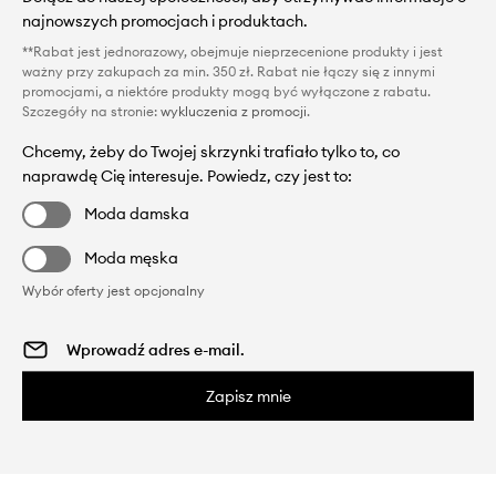
najnowszych promocjach i produktach.
**Rabat jest jednorazowy, obejmuje nieprzecenione produkty i jest
ważny przy zakupach za min. 350 zł. Rabat nie łączy się z innymi
promocjami, a niektóre produkty mogą być wyłączone z rabatu.
Szczegóły na stronie:
wykluczenia z promocji
.
Chcemy, żeby do Twojej skrzynki trafiało tylko to, co
naprawdę Cię interesuje. Powiedz, czy jest to:
Moda damska
Moda męska
Wybór oferty jest opcjonalny
Zapisz mnie