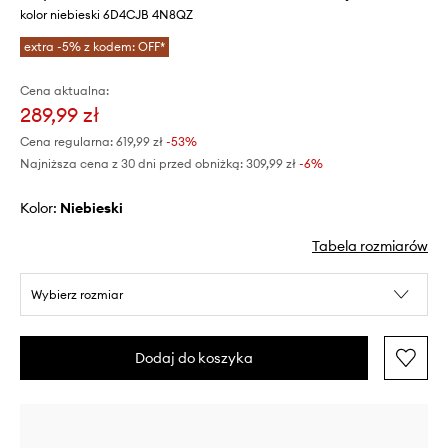
kolor niebieski 6D4CJB 4N8QZ
extra -5% z kodem: OFF*
Cena aktualna:
289,99 zł
Cena regularna:
619,99 zł
-53%
Najniższa cena z 30 dni przed obniżką:
309,99 zł
 -6%
Kolor:
niebieski
Tabela rozmiarów
Wybierz rozmiar
Dodaj do koszyka