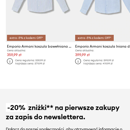
extra -5% z kodem: OFF*
extra -5% z kodem: OFF*
Emporio Armani koszula bawełniana dziecięca
Cena aktualna:
Cena aktualna:
359,99 zł
399,99 zł
Cena regularna:
539,99 zł
Cena regularna:
599,99 zł
Najniższa cena:
379,99 zł
Najniższa cena:
419,99 zł
-20%
zniżki** na pierwsze zakupy
za zapis do newslettera.
Dołącz do naszej społeczności, aby otrzymywać informacje o