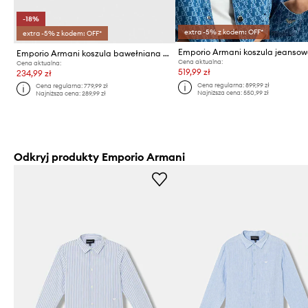
-18%
extra -5% z kodem: OFF*
extra -5% z kodem: OFF*
Emporio Armani koszula bawełniana dziecięca
Cena aktualna:
Cena aktualna:
519,99 zł
234,99 zł
Cena regularna:
899,99 zł
Cena regularna:
779,99 zł
Najniższa cena:
550,99 zł
Najniższa cena:
289,99 zł
Odkryj produkty Emporio Armani