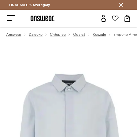
FINAL SALE %
Szczegóły
Oszczędzaj z Answear Club >
Answear
Dziecko
Chłopiec
Odzież
Koszule