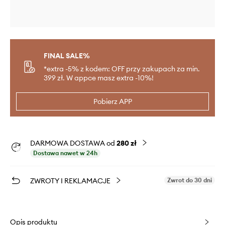
FINAL SALE%
*extra -5% z kodem: OFF przy zakupach za min.
399 zł. W appce masz extra -10%!
Pobierz APP
DARMOWA DOSTAWA od
280 zł
Dostawa nawet w 24h
ZWROTY I REKLAMACJE
Zwrot do 30 dni
Opis produktu