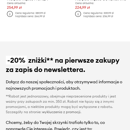
Cena aktualna:
Cena aktualna:
254,99 zł
224,99 zł
Cena regularna:
389,99 zł
Cena regularna:
339,99 zł
Najniższa cena:
266,99 zł
Najniższa cena:
236,99 zł
-20%
zniżki** na pierwsze zakupy
za zapis do newslettera.
Dołącz do naszej społeczności, aby otrzymywać informacje o
najnowszych promocjach i produktach.
**Rabat jest jednorazowy, obejmuje nieprzecenione produkty i jest
ważny przy zakupach za min. 350 zł. Rabat nie łączy się z innymi
promocjami, a niektóre produkty mogą być wyłączone z rabatu.
Szczegóły na stronie:
wykluczenia z promocji
.
Chcemy, żeby do Twojej skrzynki trafiało tylko to, co
naprawdę Cię interesuje. Powiedz, czy jest to: