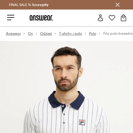
FINAL SALE %
Szczegóły
Oszczędzaj z Answear Club >
Answear
On
Odzież
T-shirty i polo
Polo
Fila polo bawełni