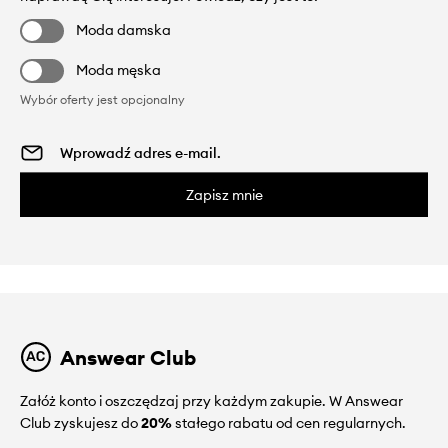
Moda damska
Moda męska
Wybór oferty jest opcjonalny
Zapisz mnie
Answear Club
Załóż konto i oszczędzaj przy każdym zakupie. W Answear
Club zyskujesz do
20%
stałego rabatu od cen regularnych.