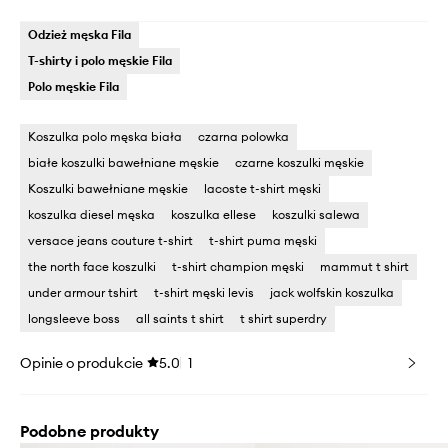
Odzież męska Fila
T-shirty i polo męskie Fila
Polo męskie Fila
Koszulka polo męska biała
czarna polowka
białe koszulki bawełniane męskie
czarne koszulki męskie
Koszulki bawełniane męskie
lacoste t-shirt męski
koszulka diesel męska
koszulka ellese
koszulki salewa
versace jeans couture t-shirt
t-shirt puma męski
the north face koszulki
t-shirt champion męski
mammut t shirt
under armour tshirt
t-shirt męski levis
jack wolfskin koszulka
longsleeve boss
all saints t shirt
t shirt superdry
Opinie o produkcie
5.0
1
Podobne produkty