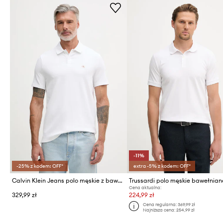
-11%
-25% z kodem: OFF*
extra -5% z kodem: OFF*
Calvin Klein Jeans polo męskie z bawełną
Cena aktualna:
329,99 zł
224,99 zł
Cena regularna:
369,99 zł
Najniższa cena:
254,99 zł