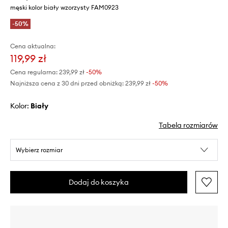
męski kolor biały wzorzysty FAM0923
-50%
Cena aktualna:
119,99 zł
Cena regularna:
239,99 zł
-50%
Najniższa cena z 30 dni przed obniżką:
239,99 zł
 -50%
Kolor:
biały
Tabela rozmiarów
Wybierz rozmiar
Dodaj do koszyka