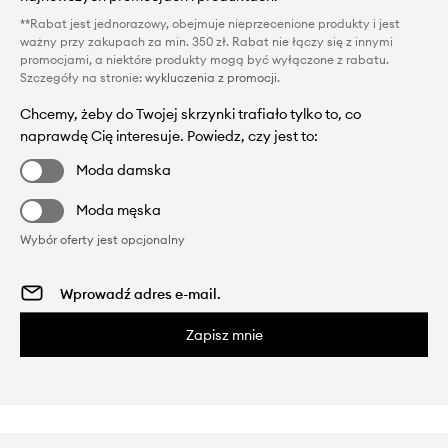
**Rabat jest jednorazowy, obejmuje nieprzecenione produkty i jest
ważny przy zakupach za min. 350 zł. Rabat nie łączy się z innymi
promocjami, a niektóre produkty mogą być wyłączone z rabatu.
Szczegóły na stronie:
wykluczenia z promocji
.
Chcemy, żeby do Twojej skrzynki trafiało tylko to, co
naprawdę Cię interesuje. Powiedz, czy jest to:
Moda damska
Moda męska
Wybór oferty jest opcjonalny
Zapisz mnie