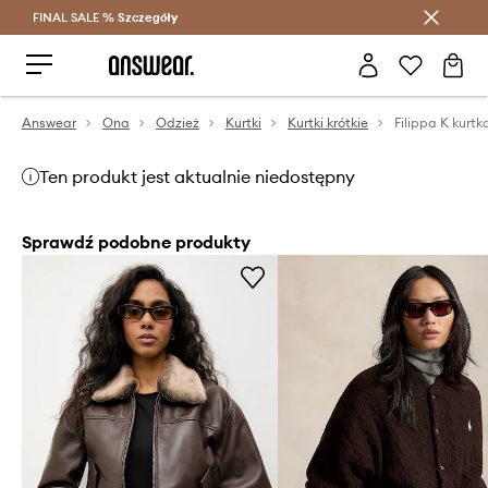
FINAL SALE %
Szczegóły
Oszczędzaj z Answear Club >
Answear
Ona
Odzież
Kurtki
Kurtki krótkie
Filippa K kurt
Ten produkt jest aktualnie niedostępny
Sprawdź podobne produkty