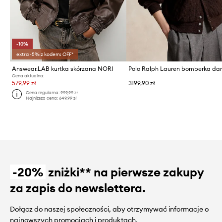
-10%
extra -5% z kodem: OFF*
Answear.LAB kurtka skórzana NORI
Cena aktualna:
579,99 zł
3199,90 zł
Cena regularna:
999,99 zł
Najniższa cena:
649,99 zł
-20%
zniżki** na pierwsze zakupy
za zapis do newslettera.
Dołącz do naszej społeczności, aby otrzymywać informacje o
najnowszych promocjach i produktach.