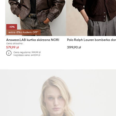
-10%
extra -5% z kodem: OFF*
Answear.LAB kurtka skórzana NORI
Cena aktualna:
579,99 zł
3199,90 zł
Cena regularna:
999,99 zł
Najniższa cena:
649,99 zł