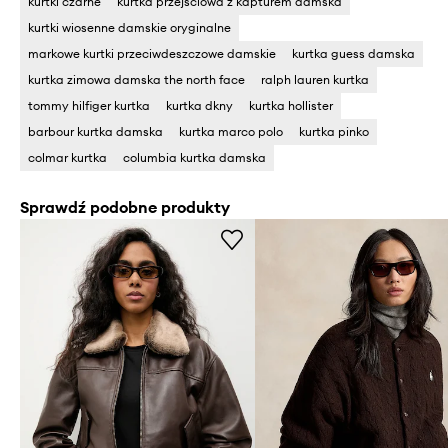
kurtki czarne
kurtka przejściowa z kapturem damska
kurtki wiosenne damskie oryginalne
markowe kurtki przeciwdeszczowe damskie
kurtka guess damska
kurtka zimowa damska the north face
ralph lauren kurtka
tommy hilfiger kurtka
kurtka dkny
kurtka hollister
barbour kurtka damska
kurtka marco polo
kurtka pinko
colmar kurtka
columbia kurtka damska
Sprawdź podobne produkty