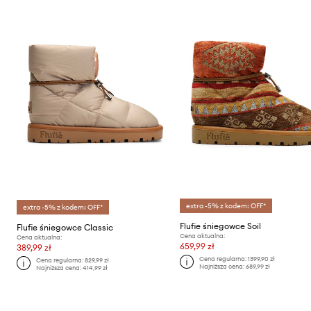
extra -5% z kodem: OFF*
extra -5% z kodem: OFF*
Flufie śniegowce Soil
Flufie śniegowce Classic
Cena aktualna:
Cena aktualna:
659,99 zł
389,99 zł
Cena regularna:
1399,90 zł
Cena regularna:
829,99 zł
Najniższa cena:
689,99 zł
Najniższa cena:
414,99 zł