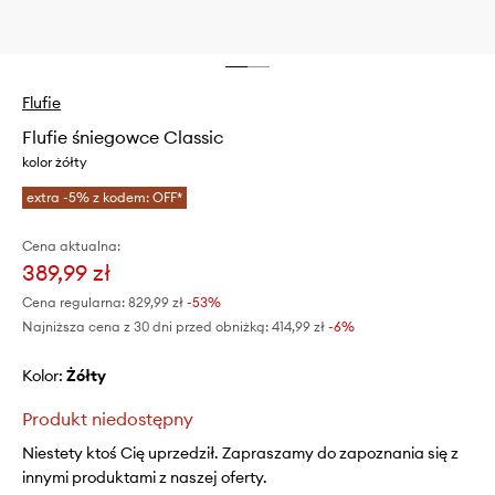
Flufie
Flufie śniegowce Classic
kolor żółty
extra -5% z kodem: OFF*
Cena aktualna:
389,99 zł
Cena regularna:
829,99 zł
-53%
Najniższa cena z 30 dni przed obniżką:
414,99 zł
 -6%
Kolor:
żółty
Produkt niedostępny
Niestety ktoś Cię uprzedził. Zapraszamy do zapoznania się z
innymi produktami z naszej oferty.