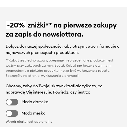
-20%
zniżki** na pierwsze zakupy
za zapis do newslettera.
Dołącz do naszej społeczności, aby otrzymywać informacje o
najnowszych promocjach i produktach.
**Rabat jest jednorazowy, obejmuje nieprzecenione produkty i jest
ważny przy zakupach za min. 350 zł. Rabat nie łączy się z innymi
promocjami, a niektóre produkty mogą być wyłączone z rabatu.
Szczegóły na stronie:
wykluczenia z promocji
.
Chcemy, żeby do Twojej skrzynki trafiało tylko to, co
naprawdę Cię interesuje. Powiedz, czy jest to:
Moda damska
Moda męska
Wybór oferty jest opcjonalny