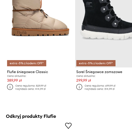
extra -5% z kodem: OFF*
extra -5% z kodem: OFF*
Flufie śniegowce Classic
Sorel Śniegowce zamszowe
Cena aktualna:
Cena aktualna:
389,99 zł
299,99 zł
Cena regularna:
829,99 zł
Cena regularna:
699,99 zł
Najniższa cena:
414,99 zł
Najniższa cena:
314,99 zł
Odkryj produkty Flufie