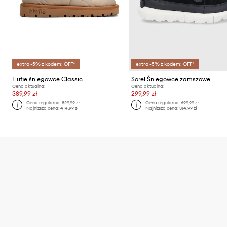
extra -5% z kodem: OFF*
extra -5% z kodem: OFF*
Flufie śniegowce Classic
Sorel Śniegowce zamszowe
Cena aktualna:
Cena aktualna:
389,99 zł
299,99 zł
Cena regularna:
829,99 zł
Cena regularna:
699,99 zł
Najniższa cena:
414,99 zł
Najniższa cena:
314,99 zł