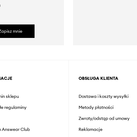
a
Zapisz mnie
MACJE
OBSŁUGA KLIENTA
in sklepu
Dostawa i koszty wysyłki
łe regulaminy
Metody płatności
Zwroty/odstąp od umowy
 Answear Club
Reklamacje