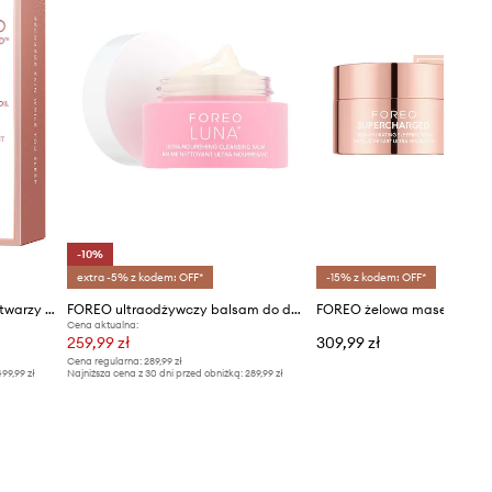
-10%
extra -5% z kodem: OFF*
-15% z kodem: OFF*
FOREO olejek naprawczy do twarzy na noc SUPERCHARGED Overnight Skin Repair Face Oil 30mL
FOREO ultraodżywczy balsam do demakijażu LUNA Ultra-Nourishing Cleansing Balm,15 ml
Cena aktualna:
259,99 zł
309,99 zł
Cena regularna:
289,99 zł
99,99 zł
Najniższa cena z 30 dni przed obniżką:
289,99 zł