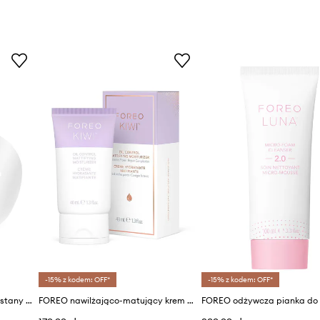
-15% z kodem: OFF*
-15% z kodem: OFF*
FOREO maseczka łagodząca stany zapalne do cery mieszanej w płachcie Farm To Face Sheet Mask 3-pack
FOREO nawilżająco-matujący krem do cery tłustej KIWI Oil Control Mattifying Moisturizer 40mL