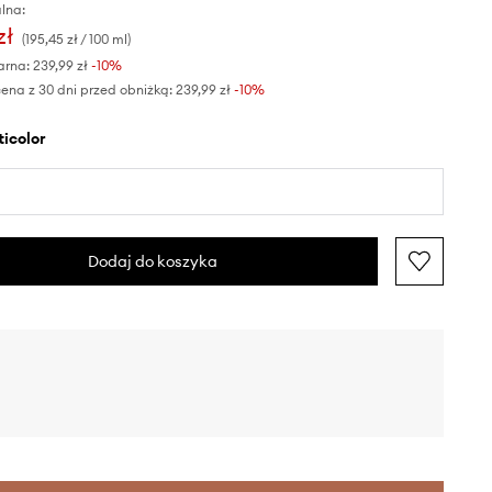
lna:
zł
(195,45 zł / 100 ml)
arna:
239,99 zł
-10%
ena z 30 dni przed obniżką:
239,99 zł
 -10%
lticolor
Dodaj do koszyka