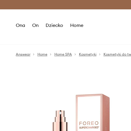
Premium Fashion Benefits >
O
Ona
On
Dziecko
Home
Answear
Home
Home SPA
Kosmetyki
Kosmetyki do t