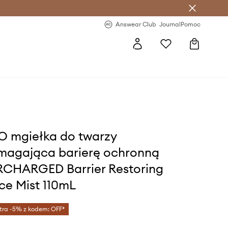
letter >
Regularne nowości >
Answear Club
Journal
Pomoc
 mgiełka do twarzy
agająca barierę ochronną
CHARGED Barrier Restoring
ce Mist 110mL
tra -5% z kodem: OFF*