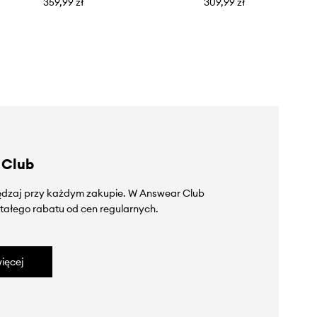
359,99 zł
309,99 zł
 Club
zędzaj przy każdym zakupie. W Answear Club
tałego rabatu od cen regularnych.
ięcej