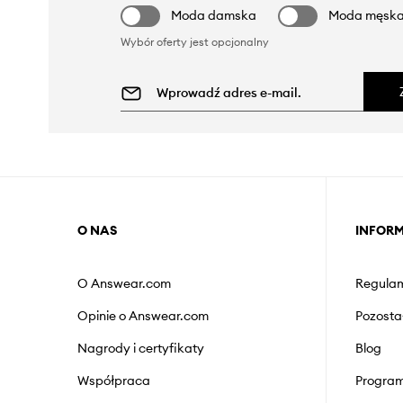
Moda damska
Moda męsk
Wybór oferty jest opcjonalny
O NAS
INFOR
O Answear.com
Regulam
Opinie o Answear.com
Pozosta
Nagrody i certyfikaty
Blog
Współpraca
Program