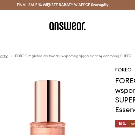
szczędzaj z Answear Club >
FINAL SALE % WIĘKSZE RABATY W APPCE
Dostawa nawet w 24h >
Szczegóły
News
warzy
FOREO mgiełka do twarzy wspomagająca barierę ochronną SUPERCHARGED Barrier Restoring Essence Mist 110mL
FOREO
FOREO
wspom
SUPER
Essen
-10%
ex