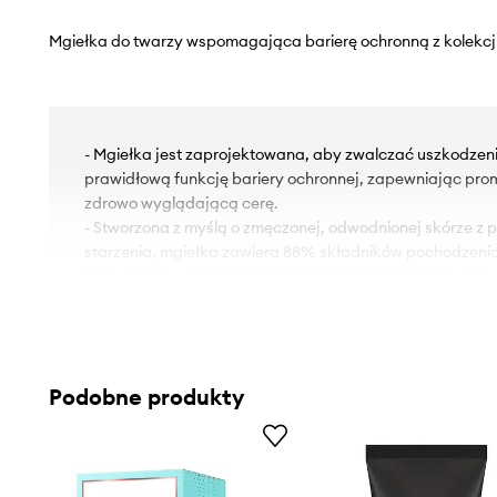
Mgiełka do twarzy wspomagająca barierę ochronną z kolekc
- Mgiełka jest zaprojektowana, aby zwalczać uszkodzen
prawidłową funkcję bariery ochronnej, zapewniając prom
zdrowo wyglądającą cerę.
- Stworzona z myślą o zmęczonej, odwodnionej skórze z 
starzenia, mgiełka zawiera 88% składników pochodzeni
niacynamidu, starannie dobraną mieszankę 9 peptydów, Ce
pantenol. Jest odpowiednia nawet dla najbardziej delikatn
- Naprawczy kompleks 9 peptydów: zwiększa produkcję k
wzmacnia barierę ochronną skóry, jednocześnie ujędrnia
drobne linie i zmarszczki.
Podobne produkty
- Rozjaśniający 2% niacynamid: poprawia nierównomierny
rozjaśniając ciemne plamy i minimalizując zaczerwienie
rozszerzonych porów i wzmacnia barierę ochronną skóry.
- Uspokajająca Cica (Centella Asiatica): odbudowuje bari
łagodząc podrażnienia i wygładzając szorstkość.