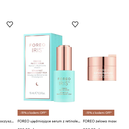
-15% z kodem: OFF*
-15% z kodem: OFF*
FOREO odżywcza pianka do oczyszczania skóry twarzy LUNA Micro-Foam Cleanser 2.0 100ml GL
FOREO ujędrniające serum z retinolem pod oczy na noc IRIS™ Firming PM Eye Serum,15 ml