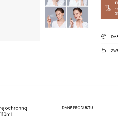
F
*
3
DA
ZWR
rę ochronną
DANE PRODUKTU
 110mL