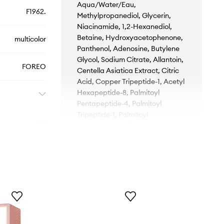
Aqua/Water/Eau,
F1962.
Methylpropanediol, Glycerin,
Niacinamide, 1,2-Hexanediol,
Betaine, Hydroxyacetophenone,
multicolor
Panthenol, Adenosine, Butylene
Glycol, Sodium Citrate, Allantoin,
FOREO
Centella Asiatica Extract, Citric
Acid, Copper Tripeptide-1, Acetyl
Hexapeptide-8, Palmitoyl
Pentapeptide-4, Palmitoyl
Tripeptide-1, Palmitoyl
Tetrapeptide-7, Tripeptide-1,
Tripeptide-2, Tripeptide-3, Acetyl,
Octapeptide-3