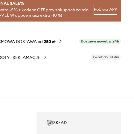
INAL SALE%
Pobierz APP
extra -5% z kodem: OFF przy zakupach za min.
99 zł. W appce masz extra -10%!
RMOWA DOSTAWA od
280 zł
Dostawa nawet w 24h
OTY I REKLAMACJE
Zwrot do 30 dni
SKŁAD