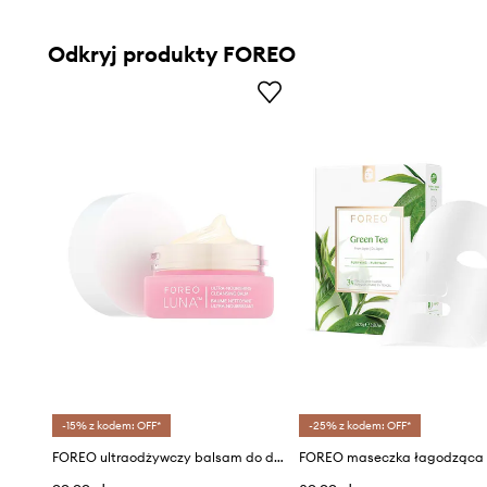
Odkryj produkty FOREO
-15% z kodem: OFF*
-25% z kodem: OFF*
FOREO ultraodżywczy balsam do demakijażu LUNA Ultra-Nourishing Cleansing Balm,15 ml