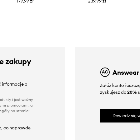
179,99 zł
239,99 zł
ze zakupy
Answear
 informacje o
Załóż konto i oszc
zyskujesz do
20%
s
dukty i jest ważny
nnymi promocjami, a
góły na stronie:
Dowiedz się w
to, co naprawdę