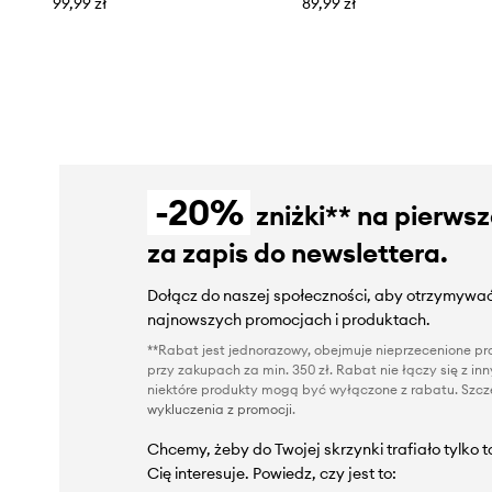
99,99 zł
89,99 zł
-20%
zniżki** na pierws
za zapis do newslettera.
Dołącz do naszej społeczności, aby otrzymywać
najnowszych promocjach i produktach.
**Rabat jest jednorazowy, obejmuje nieprzecenione pro
przy zakupach za min. 350 zł. Rabat nie łączy się z i
niektóre produkty mogą być wyłączone z rabatu. Szcze
wykluczenia z promocji
.
Chcemy, żeby do Twojej skrzynki trafiało tylko 
Cię interesuje. Powiedz, czy jest to: