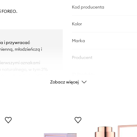
Kod producenta
ji FOREO.
Kolor
Marka
ia i przywracać
ienną, młodzieńczą i
Producent
pierwszymi oznakami
a naturalnego, w tym 2%
ID Produktu
ntella Asiatica (Cica) i
Zobacz więcej
ej i wrażliwej skóry.
olagenu i elastyny, co
jąc ją oraz spłycając
 koloryt skóry,
nia. Redukuje widoczność
erę wilgoci skóry,