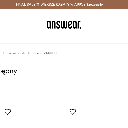
szczędzaj z Answear Club >
FINAL SALE % WIĘKSZE RABATY W APPCE
Dostawa nawet w 24h >
Szczegóły
News
Geox sandały dziecięce VANIETT
stępny