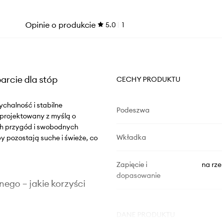
Opinie o produkcie
5.0
1
arcie dla stóp
CECHY PRODUKTU
chalność i stabilne
Podeszwa
projektowany z myślą o
ch przygód i swobodnych
Wkładka
py pozostają suche i świeże, co
Zapięcie i
na rz
dopasowanie
nego – jakie korzyści
DANE PRODUKTU