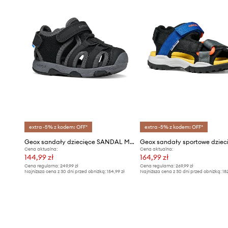
extra -5% z kodem: OFF*
extra -5% z kodem: OFF*
Geox sandały dziecięce SANDAL MULTY
Cena aktualna:
Cena aktualna:
144,99 zł
164,99 zł
Cena regularna:
249,99 zł
Cena regularna:
269,99 zł
Najniższa cena z 30 dni przed obniżką:
154,99 zł
Najniższa cena z 30 dni przed obniżką:
18