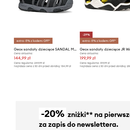
-29%
extra -5% z kodem: OFF*
extra -5% z kodem: OFF*
Geox sandały dziecięce SANDAL MULTY
Geox sandały dziecięce JR 
Cena aktualna:
Cena aktualna:
144,99 zł
199,99 zł
Cena regularna:
249,99 zł
Cena regularna:
319,99 zł
Najniższa cena z 30 dni przed obniżką:
154,99 zł
Najniższa cena z 30 dni przed obniżką:
28
-20%
zniżki** na pierws
za zapis do newslettera.