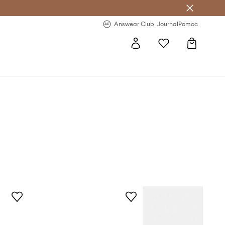
letter >
Regularne nowości >
Answear Club
Journal
Pomoc