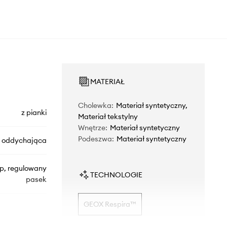
MATERIAŁ
Cholewka
:
Materiał syntetyczny,
z pianki
Materiał tekstylny
Wnętrze
:
Materiał syntetyczny
Podeszwa
:
Materiał syntetyczny
oddychająca
ep, regulowany
TECHNOLOGIE
pasek
GEOX Respira™