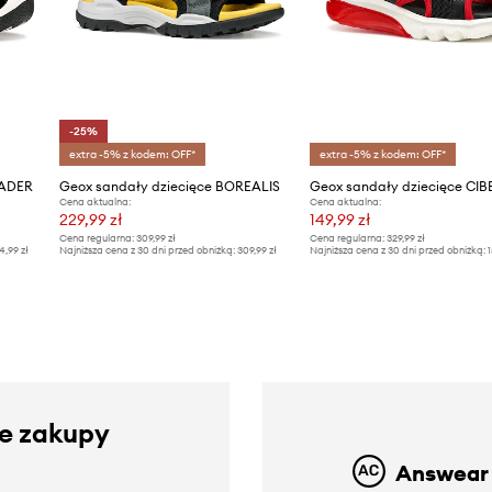
-25%
extra -5% z kodem: OFF*
extra -5% z kodem: OFF*
WADER
Geox sandały dziecięce BOREALIS
Geox sandały dziecięce C
Cena aktualna:
Cena aktualna:
229,99 zł
149,99 zł
Cena regularna:
309,99 zł
Cena regularna:
329,99 zł
4,99 zł
Najniższa cena z 30 dni przed obniżką:
309,99 zł
Najniższa cena z 30 dni przed obniżką:
1
ze zakupy
Answear