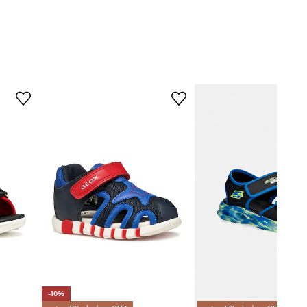
B.01454.28.35
czarny
Geox
-10%