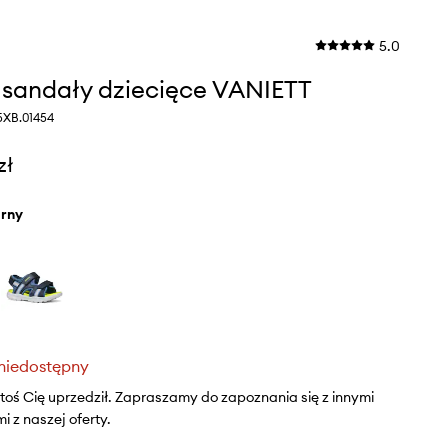
5.0
sandały dziecięce VANIETT
5XB.01454
zł
arny
niedostępny
ktoś Cię uprzedził. Zapraszamy do zapoznania się z innymi
 z naszej oferty.