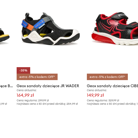
-35%
extra -5% z kodem: OFF*
extra -5% z kodem: OFF*
Geox sandały sportowe dziecięce BOREALIS
Geox sandały dziecięce JR WADER
Geox sandały dziecięce C
Cena aktualna:
Cena aktualna:
164,99 zł
149,99 zł
Cena regularna:
299,99 zł
Cena regularna:
329,99 zł
2,99 zł
Najniższa cena z 30 dni przed obniżką:
254,99 zł
Najniższa cena z 30 dni przed obniżką:
1