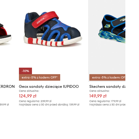
-10%
extra -5% z kodem: OFF*
extra -5% z kodem: OFF*
IBERDRON
Geox sandały dziecięce IUPIDOO
Cena aktualna:
Cena aktualna:
124,99 zł
149,99 zł
Cena regularna:
239,99 zł
Cena regularna:
179,99 zł
59,99 zł
Najniższa cena z 30 dni przed obniżką:
139,99 zł
Najniższa cena z 30 dni przed obniżką