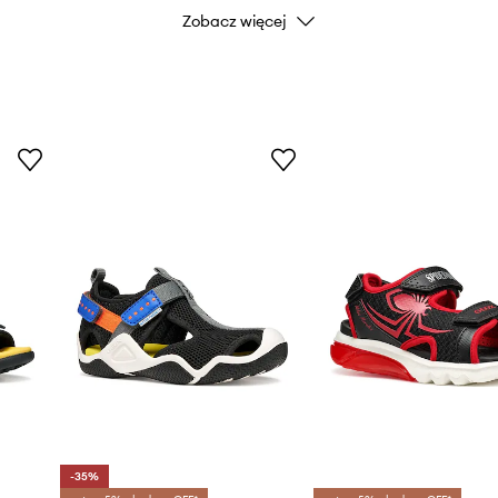
Zobacz więcej
opcach
Kod producenta
J555X
yja trwałości i
Kolor
tyczność każdego
Marka
 i wygodę noszenia
Producent
wilgoci na zewnątrz
ID Produktu
yzyjne dopasowanie
izacji dziecięcych
-35%