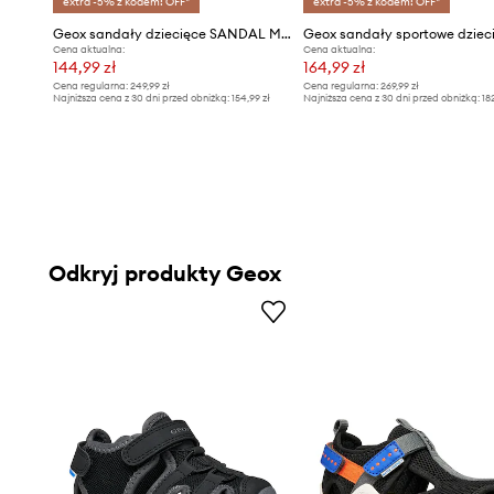
extra -5% z kodem: OFF*
extra -5% z kodem: OFF*
Geox sandały dziecięce SANDAL MULTY
Cena aktualna:
Cena aktualna:
144,99 zł
164,99 zł
Cena regularna:
249,99 zł
Cena regularna:
269,99 zł
Najniższa cena z 30 dni przed obniżką:
154,99 zł
Najniższa cena z 30 dni przed obniżką:
18
Odkryj produkty Geox