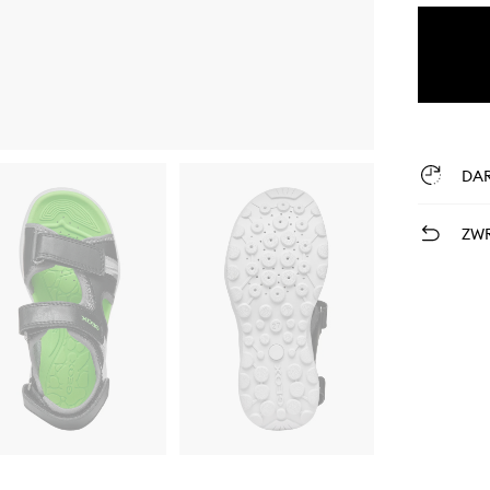
DA
ZWR