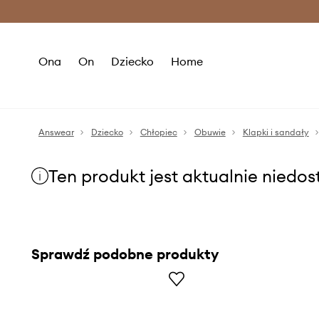
Premium Fashion Benefits >
O
Ona
On
Dziecko
Home
Answear
Dziecko
Chłopiec
Obuwie
Klapki i sandały
Ten produkt jest aktualnie niedo
Sprawdź podobne produkty