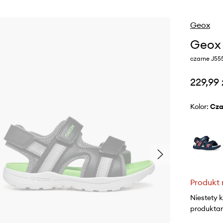
Geox
Geox 
czarne J55
229,99 
Kolor:
cz
Produkt 
Niestety 
produktami