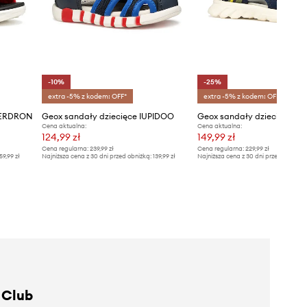
-10%
-25%
extra -5% z kodem: OFF*
extra -5% z kodem: OFF*
IBERDRON
Geox sandały dziecięce IUPIDOO
Geox sandały dziecięce 
Cena aktualna:
Cena aktualna:
124,99 zł
149,99 zł
Cena regularna:
239,99 zł
Cena regularna:
229,99 zł
59,99 zł
Najniższa cena z 30 dni przed obniżką:
139,99 zł
Najniższa cena z 30 dni przed obniżką
 Club