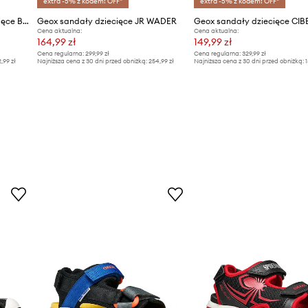
extra -5% z kodem: OFF*
extra -5% z kodem: OFF*
Geox sandały sportowe dziecięce BOREALIS
Geox sandały dziecięce JR WADER
Geox sandały dziecięce C
Cena aktualna:
Cena aktualna:
164,99 zł
149,99 zł
Cena regularna:
299,99 zł
Cena regularna:
329,99 zł
2,99 zł
Najniższa cena z 30 dni przed obniżką:
254,99 zł
Najniższa cena z 30 dni przed obniżką:
1