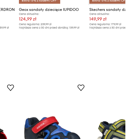
extra -5% z kodem: OFF*
extra -5% z kodem: OFF*
IBERDRON
Geox sandały dziecięce IUPIDOO
Cena aktualna:
Cena aktualna:
124,99 zł
149,99 zł
Cena regularna:
239,99 zł
Cena regularna:
179,99 zł
59,99 zł
Najniższa cena z 30 dni przed obniżką:
139,99 zł
Najniższa cena z 30 dni przed obniżką