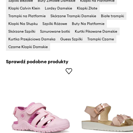
Szpilki Beżowe
Buty Zimowe Damskie
Klapki na Platformie
Klapki Calvin Klein
Lordsy Damskie
Klapki Złote
Trampki na Platformie
Skórzane Trampki Damskie
Białe trampki
Klapki Na Słupku
Szpilki Różowe
Buty Na Platformie
Skórzane Szpilki
Sznurowane botki
Kurtki Pikowane Damskie
Kurtka Przejściowa Damska
Guess Szpilki
Trampki Czarne
Czarne Klapki Damskie
Sprawdź podobne produkty