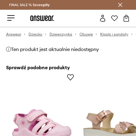
FINAL SALE %
Szczegóły
Oszczędzaj z Answear Club >
Answear
Dziecko
Dziewczynka
Obuwie
Klapki i sandały
Ten produkt jest aktualnie niedostępny
Sprawdź podobne produkty