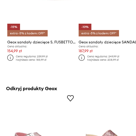
-15%
-10%
extra -5% z kodem: OFF*
extra -5% z kodem: OFF*
Geox sandały dziecięce S. FUSBETTO PRO
Cena aktualna:
Cena aktualna:
154,99 zł
187,99 zł
Cena regularna:
239,99 zł
Cena regularna:
249,99 zł
Najniższa cena:
183,99 zł
Najniższa cena:
208,99 zł
Odkryj produkty Geox