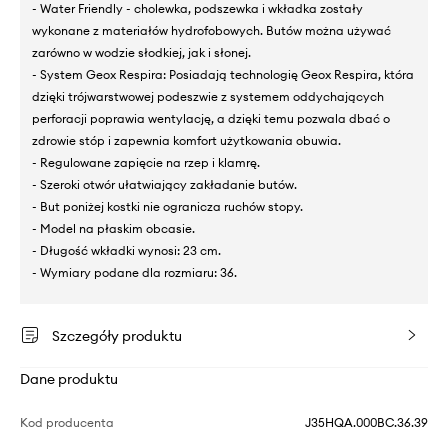
- Water Friendly - cholewka, podszewka i wkładka zostały
wykonane z materiałów hydrofobowych. Butów można używać
zarówno w wodzie słodkiej, jak i słonej.
- System Geox Respira: Posiadają technologię Geox Respira, która
dzięki trójwarstwowej podeszwie z systemem oddychających
perforacji poprawia wentylację, a dzięki temu pozwala dbać o
zdrowie stóp i zapewnia komfort użytkowania obuwia.
- Regulowane zapięcie na rzep i klamrę.
- Szeroki otwór ułatwiający zakładanie butów.
- But poniżej kostki nie ogranicza ruchów stopy.
- Model na płaskim obcasie.
- Długość wkładki wynosi: 23 cm.
- Wymiary podane dla rozmiaru: 36.
Szczegóły produktu
Dane produktu
Kod producenta
J35HQA.000BC.36.39