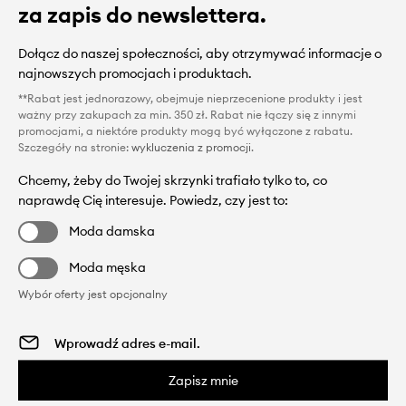
za zapis do newslettera.
Dołącz do naszej społeczności, aby otrzymywać informacje o
najnowszych promocjach i produktach.
**Rabat jest jednorazowy, obejmuje nieprzecenione produkty i jest
ważny przy zakupach za min. 350 zł. Rabat nie łączy się z innymi
promocjami, a niektóre produkty mogą być wyłączone z rabatu.
Szczegóły na stronie:
wykluczenia z promocji
.
Chcemy, żeby do Twojej skrzynki trafiało tylko to, co
naprawdę Cię interesuje. Powiedz, czy jest to:
Moda damska
Moda męska
Wybór oferty jest opcjonalny
Zapisz mnie