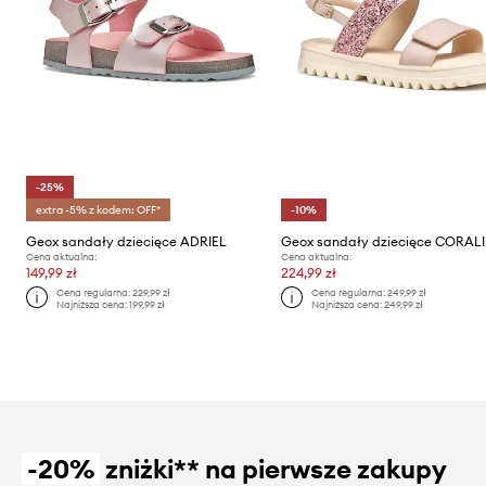
-25%
extra -5% z kodem: OFF*
-10%
Geox sandały dziecięce ADRIEL
Geox sandały dziecięce CORALI
Cena aktualna:
Cena aktualna:
149,99 zł
224,99 zł
Cena regularna:
229,99 zł
Cena regularna:
249,99 zł
Najniższa cena:
199,99 zł
Najniższa cena:
249,99 zł
-20%
zniżki** na pierwsze zakupy