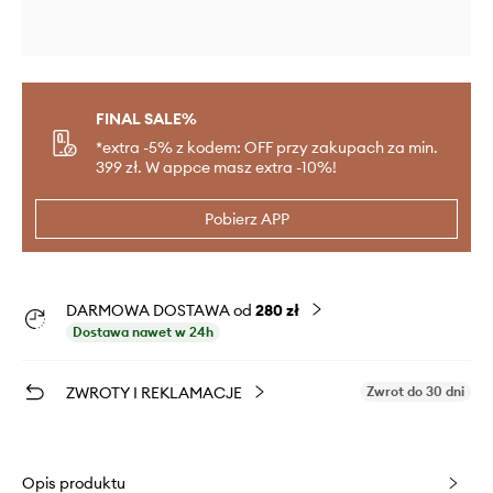
FINAL SALE%
*extra -5% z kodem: OFF przy zakupach za min.
399 zł. W appce masz extra -10%!
Pobierz APP
DARMOWA DOSTAWA od
280 zł
Dostawa nawet w 24h
ZWROTY I REKLAMACJE
Zwrot do 30 dni
Opis produktu