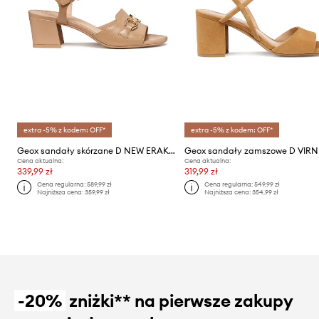
extra -5% z kodem: OFF*
extra -5% z kodem: OFF*
Geox sandały skórzane D NEW ERAKLIA 50
Cena aktualna:
Cena aktualna:
339,99 zł
319,99 zł
Cena regularna:
589,99 zł
Cena regularna:
549,99 zł
Najniższa cena:
359,99 zł
Najniższa cena:
354,99 zł
-20%
zniżki** na pierwsze zakupy