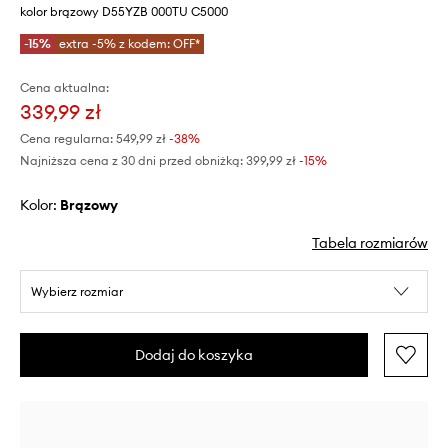
kolor brązowy D55YZB 000TU C5000
-15%
extra -5% z kodem: OFF*
Cena aktualna:
339,99 zł
Cena regularna:
549,99 zł
-38%
Najniższa cena z 30 dni przed obniżką:
399,99 zł
 -15%
Kolor:
brązowy
Tabela rozmiarów
Wybierz rozmiar
Dodaj do koszyka