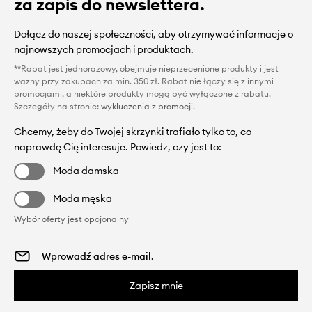
za zapis do newslettera.
Dołącz do naszej społeczności, aby otrzymywać informacje o
najnowszych promocjach i produktach.
**Rabat jest jednorazowy, obejmuje nieprzecenione produkty i jest
ważny przy zakupach za min. 350 zł. Rabat nie łączy się z innymi
promocjami, a niektóre produkty mogą być wyłączone z rabatu.
Szczegóły na stronie:
wykluczenia z promocji
.
Chcemy, żeby do Twojej skrzynki trafiało tylko to, co
naprawdę Cię interesuje. Powiedz, czy jest to:
Moda damska
Moda męska
Wybór oferty jest opcjonalny
Zapisz mnie