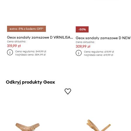
extra -5% z kodem: OFF*
-50%
Geox sandały zamszowe D VIRNILISA 65 S
Cena aktualna:
Cena aktualna:
319,99 zł
309,99 zł
Cena regularna:
549,99 zł
Cena regularna:
619,99 zł
Najniższa cena:
354,99 zł
Najniższa cena:
619,99 zł
Odkryj produkty Geox