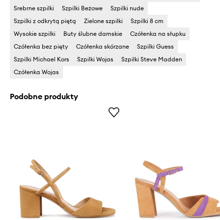
Srebrne szpilki
Szpilki Beżowe
Szpilki nude
Szpilki z odkrytą piętą
Zielone szpilki
Szpilki 8 cm
Wysokie szpilki
Buty ślubne damskie
Czółenka na słupku
Czółenka bez pięty
Czółenka skórzane
Szpilki Guess
Szpilki Michael Kors
Szpilki Wojas
Szpilki Steve Madden
Czółenka Wojas
Podobne produkty