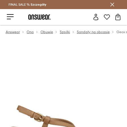
FINAL SALE %
Szczegóły
Oszczędzaj z Answear Club >
Answear
Ona
Obuwie
Szpilki
Sandały na obcasie