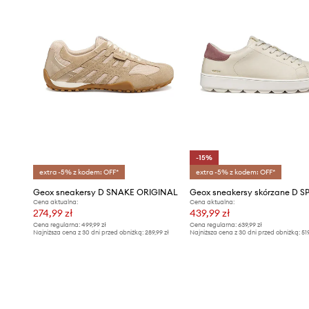
-15%
extra -5% z kodem: OFF*
extra -5% z kodem: OFF*
Geox sneakersy D SNAKE ORIGINAL
Cena aktualna:
Cena aktualna:
274,99 zł
439,99 zł
Cena regularna:
499,99 zł
Cena regularna:
639,99 zł
Najniższa cena z 30 dni przed obniżką:
289,99 zł
Najniższa cena z 30 dni przed obniżką:
51