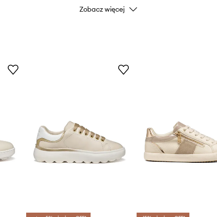
Zobacz więcej
utrzymanie obuwia w
Kolor
Marka
ki i pięty.
maga w jego ściąganiu.
wanie do stopy.
Producent
na na uszkodzenia.
ID Produktu