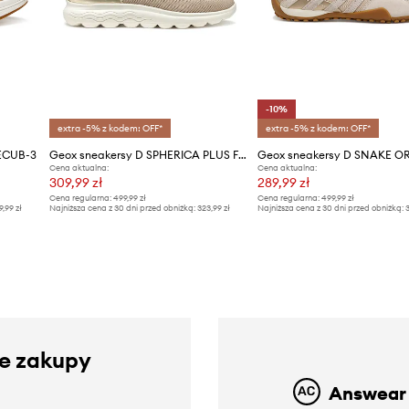
-10%
extra -5% z kodem: OFF*
extra -5% z kodem: OFF*
 ECUB-3
Geox sneakersy D SPHERICA PLUS Fast In
Geox sneakersy D SNAKE O
Cena aktualna:
Cena aktualna:
309,99 zł
289,99 zł
Cena regularna:
499,99 zł
Cena regularna:
499,99 zł
9,99 zł
Najniższa cena z 30 dni przed obniżką:
323,99 zł
Najniższa cena z 30 dni przed obniżką:
3
ze zakupy
Answear