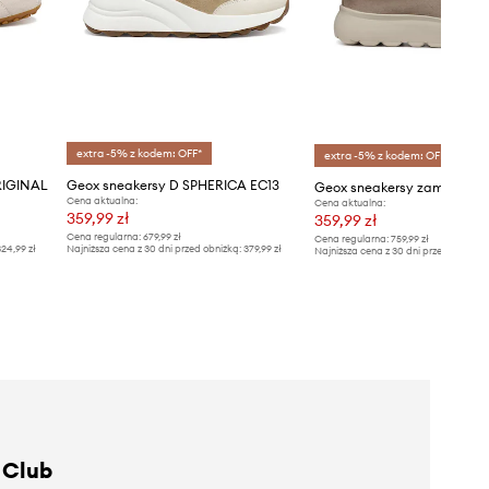
extra -5% z kodem: OFF*
extra -5% z kodem: OFF*
RIGINAL
Geox sneakersy D SPHERICA EC13
Cena aktualna:
Cena aktualna:
359,99 zł
359,99 zł
Cena regularna:
679,99 zł
Cena regularna:
759,99 zł
24,99 zł
Najniższa cena z 30 dni przed obniżką:
379,99 zł
Najniższa cena z 30 dni przed obniżką
 Club