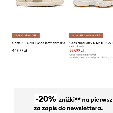
-15% z kodem: OFF*
extra -5% z kodem: OFF*
Geox D BLOMIEE sneakersy damskie
Geox sneakersy D SPHERICA
Cena aktualna:
449,99 zł
359,99 zł
Cena regularna:
639,99 zł
Najniższa cena z 30 dni przed obniżką:
37
-20%
zniżki** na pierws
za zapis do newslettera.