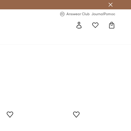
letter >
Regularne nowości >
Answear Club
Journal
Pomoc