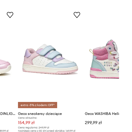
extra -5% z kodem: OFF*
Geox sneakersy dziecięce FADINLIGHT
Geox sneakersy dziecięce
Cena aktualna:
154,99 zł
299,99 zł
Cena regularna:
249,99 zł
89,99 zł
Najniższa cena z 30 dni przed obniżką:
169,99 zł