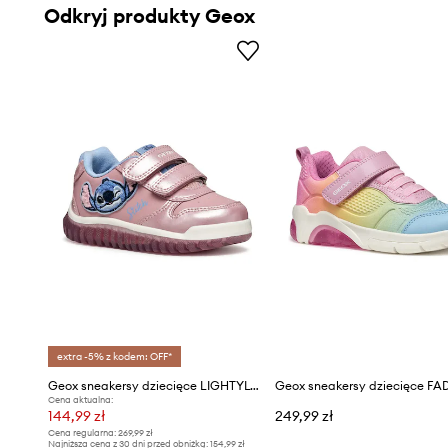
Odkryj produkty Geox
extra -5% z kodem: OFF*
Geox sneakersy dziecięce LIGHTYLOO
Cena aktualna:
144,99 zł
249,99 zł
Cena regularna:
269,99 zł
Najniższa cena z 30 dni przed obniżką:
154,99 zł