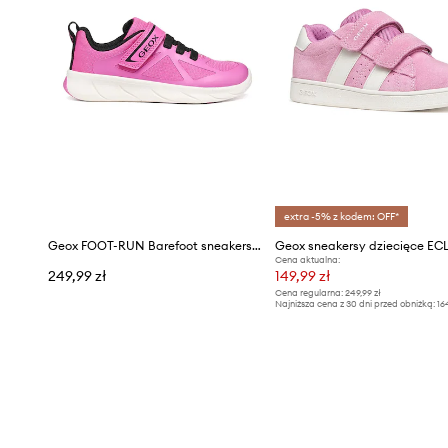
extra -5% z kodem: OFF*
Geox FOOT-RUN Barefoot sneakersy dziecięce
Geox sneakersy dziecięce EC
Cena aktualna:
249,99 zł
149,99 zł
Cena regularna:
249,99 zł
Najniższa cena z 30 dni przed obniżką:
16