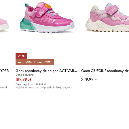
-11%
extra -5% z kodem: OFF*
LYPER
Geox sneakersy dziecięce ACTIVART ILLUMINUS x Looney Tunes
Geox CIUFCIUF sneakersy dz
Cena aktualna:
189,99 zł
229,99 zł
Cena regularna:
299,99 zł
4,99 zł
Najniższa cena z 30 dni przed obniżką:
214,99 zł