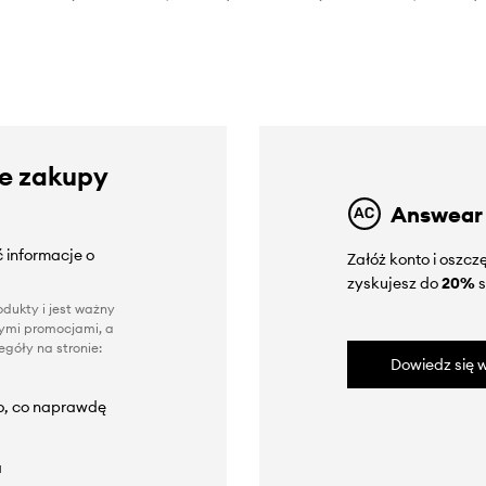
ze zakupy
Answear
 informacje o
Załóż konto i oszc
zyskujesz do
20%
s
dukty i jest ważny
nnymi promocjami, a
góły na stronie:
Dowiedz się w
to, co naprawdę
a