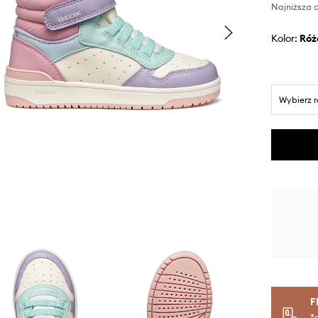
Najniższa c
Kolor:
ró
Wybierz 
F
*