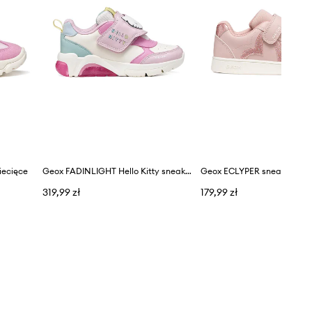
iecięce
Geox FADINLIGHT Hello Kitty sneakersy dziecięce
Geox ECLYPER sneakersy dz
319,99 zł
179,99 zł