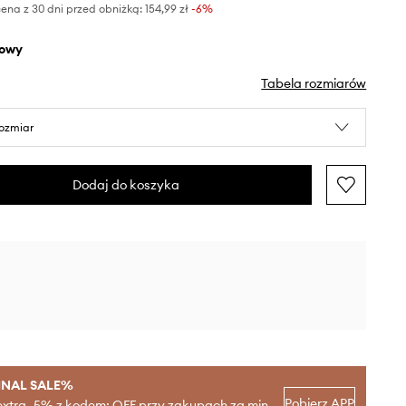
ena z 30 dni przed obniżką:
154,99 zł
 -6%
żowy
Tabela rozmiarów
rozmiar
Dodaj do koszyka
INAL SALE%
Pobierz APP
extra -5% z kodem: OFF przy zakupach za min.