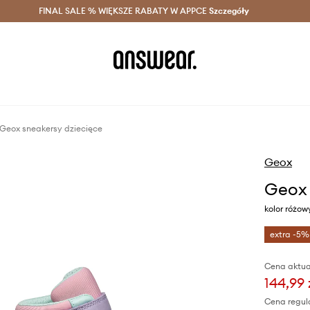
szczędzaj z Answear Club >
FINAL SALE % WIĘKSZE RABATY W APPCE
Dostawa nawet w 24h >
Szczegóły
News
Geox sneakersy dziecięce
Geox
Geox 
kolor różo
extra -5%
Cena aktua
144,99 
Cena regul