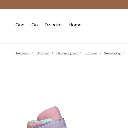
Premium Fashion Benefits >
O
Ona
On
Dziecko
Home
Answear
Dziecko
Dziewczynka
Obuwie
Sneakersy