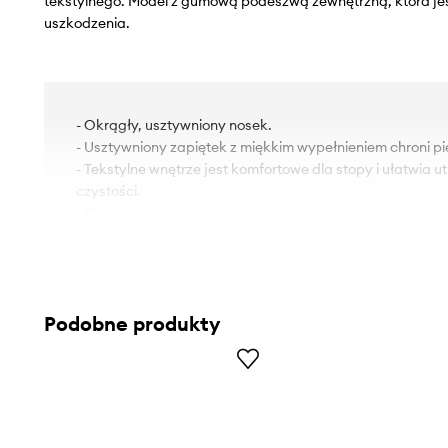
tekstylnego. Model z gumową podeszwą zewnętrzną, która je
uszkodzenia.
- Okrągły, usztywniony nosek.
- Usztywniony zapiętek z miękkim wypełnieniem chroni pi
- Tekstylne wnętrze jest komfortowe dla stopy i ułatwia 
czystości.
- Elastyczne sznurowadła i zapięcie na rzep ułatwiają z
butów.
- Długość wkładki wynosi: 23 cm.
- Wymiary podane dla rozmiaru: 36.
Podobne produkty