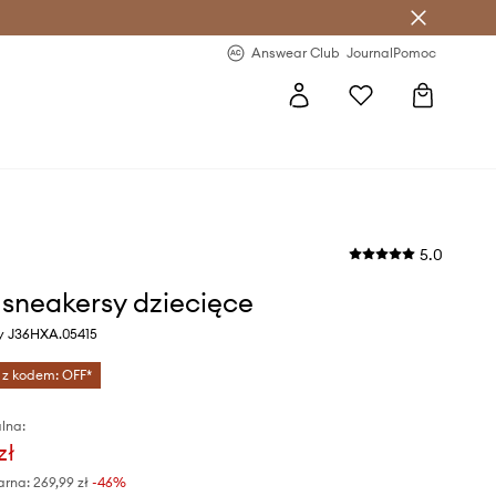
letter >
Regularne nowości >
Answear Club
Journal
Pomoc
5.0
sneakersy dziecięce
wy J36HXA.05415
 z kodem: OFF*
lna:
zł
arna:
269,99 zł
-46%