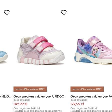
extra -5% z kodem: OFF*
extra -5% z kodem: OFF*
Geox sneakersy dziecięce FADINLIGHT
Geox sneakersy dziecięce IUPIDOO
Cena aktualna:
Cena aktualna:
149,99 zł
179,99 zł
Cena regularna:
249,99 zł
Cena regularna:
339,99 zł
Najniższa cena z 30 dni przed obniżką:
159,99 zł
Najniższa cena z 30 dni przed obniżką:
1