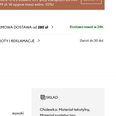
99 zł. W appce masz extra -10%!
RMOWA DOSTAWA od
280 zł
Dostawa nawet w 24h
OTY I REKLAMACJE
Zwrot do 30 dni
SKŁAD
Cholewka: Materiał tekstylny,
wysoki
Materiał syntetyczny