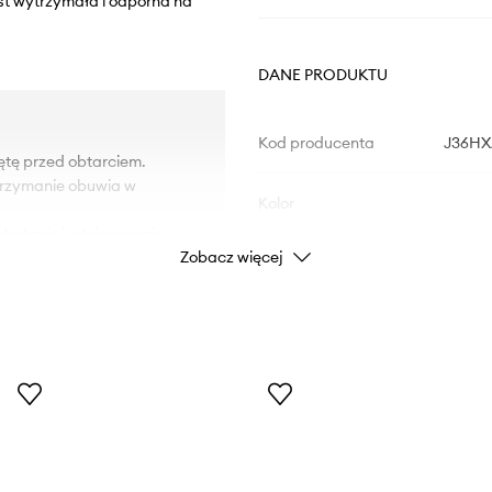
st wytrzymała i odporna na
DANE PRODUKTU
Kod producenta
J36HX
ętę przed obtarciem.
utrzymanie obuwia w
Kolor
akładanie i zdejmowanie
Zobacz więcej
Marka
Producent
ID Produktu