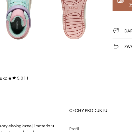
3
DA
ZWR
ukcie
5.0
1
CECHY PRODUKTU
óry ekologicznej i materiału
Profil