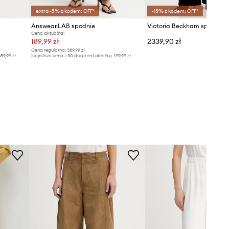
extra -5% z kodem: OFF*
-15% z kodem: OFF*
Answear.LAB spodnie
Cena aktualna:
189,99 zł
2339,90 zł
Cena regularna:
389,99 zł
59,99 zł
Najniższa cena z 30 dni przed obniżką:
199,99 zł