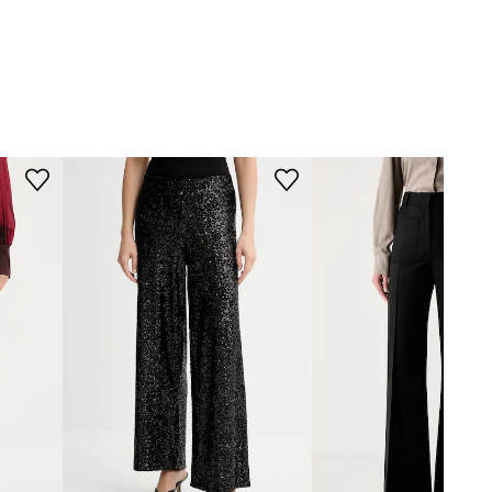
WYMIARY
100017
Modelka ze zdjęcia ma 179 cm
czarny
wzrostu i ma na sobie rozmiar 36.
Rozmiarówka standardowa
Gestuz
Zalecamy wybór rozmiaru, jaki nosisz
zazwyczaj.
Tabela rozmiarów