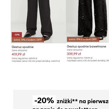
-10%
extra -5% z kodem: OFF*
extra -5% z kodem: OFF*
Gestuz spodnie bawełniane
Gestuz spodnie
Cena aktualna:
Cena aktualna:
339,99 zł
419,99 zł
Cena regularna:
729,99 zł
Cena regularna:
629,99 zł
Najniższa cena z 30 dni przed obniżką:
35
Najniższa cena z 30 dni przed obniżką:
469,99 zł
-20%
zniżki** na pierws