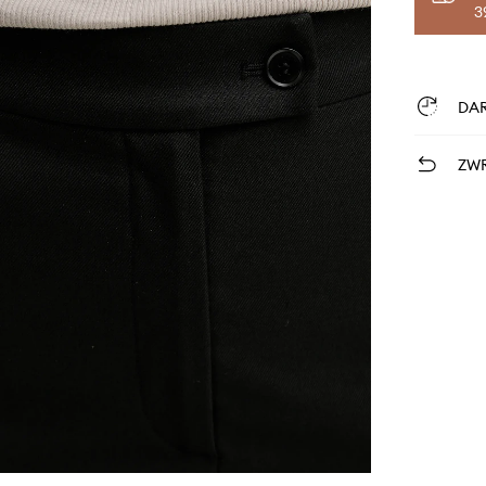
3
DA
ZWR