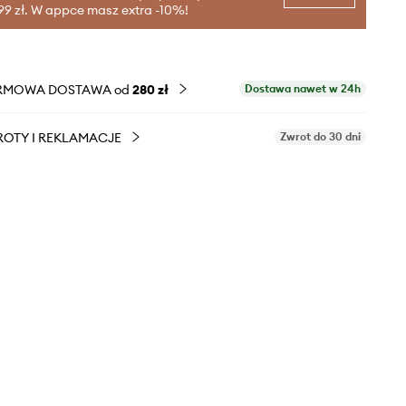
99 zł. W appce masz extra -10%!
RMOWA DOSTAWA od
280 zł
Dostawa nawet w 24h
OTY I REKLAMACJE
Zwrot do 30 dni