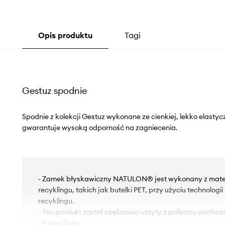
Opis produktu
Tagi
Gestuz spodnie
Spodnie z kolekcji Gestuz wykonane ze cienkiej, lekko elastycz
gwarantuje wysoką odporność na zagniecenia.
- Zamek błyskawiczny NATULON® jest wykonany z mate
recyklingu, takich jak butelki PET, przy użyciu technolog
recyklingu.
- Ten produkt został częściowo uszyty z poliestru pochod
- Fason flare.