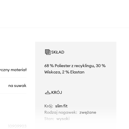
SKŁAD
68 % Poliester z recyklingu, 30 %
yczny materiał
Wiskoza, 2 % Elastan
na suwak
KRÓJ
Krój
:
slim fit
Rodzaj nogawek
:
zwężane
Stan
:
wysoki
10909903