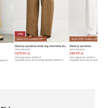
-20%
extra -5% z kodem: OFF*
extra -5% z kodem: OFF*
Gestuz spodnie wide leg damskie skórzane
Gestuz spodnie
Cena aktualna:
Cena aktualna:
1479,90 zł
289,99 zł
Cena regularna:
2319,90 zł
Cena regularna:
649,99 zł
Najniższa cena z 30 dni przed obniżką:
1859,90 zł
Najniższa cena z 30 dni przed obniżką
29,99 zł