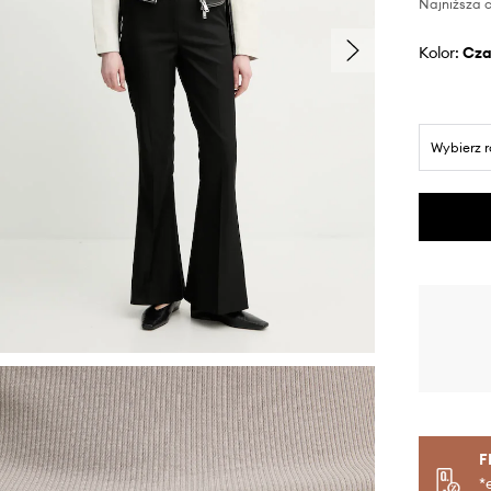
Najniższa c
Kolor:
cz
Wybierz 
F
*