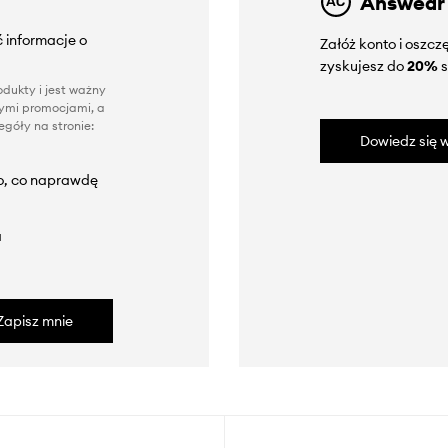
Answear
 informacje o
Załóż konto i oszc
zyskujesz do
20%
s
dukty i jest ważny
nnymi promocjami, a
góły na stronie:
Dowiedz się w
to, co naprawdę
a
Zapisz mnie