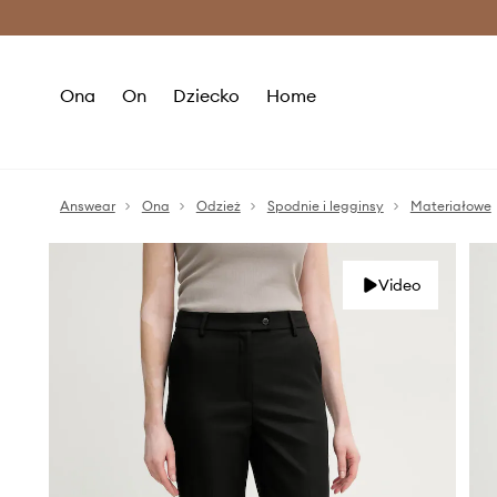
Premium Fashion Benefits >
O
Ona
On
Dziecko
Home
Answear
Ona
Odzież
Spodnie i legginsy
Materiałowe
Video