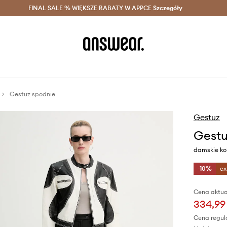
szczędzaj z Answear Club >
FINAL SALE % WIĘKSZE RABATY W APPCE
Dostawa nawet w 24h >
Szczegóły
News
Gestuz spodnie
Gestuz
Gestu
damskie ko
-10%
ex
Cena aktua
334,99 
Cena regul