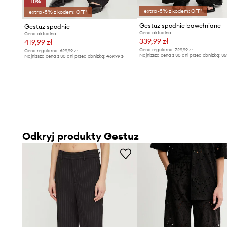
-10%
extra -5% z kodem: OFF*
extra -5% z kodem: OFF*
Gestuz spodnie bawełniane
Gestuz spodnie
Cena aktualna:
Cena aktualna:
339,99 zł
419,99 zł
Cena regularna:
729,99 zł
Cena regularna:
629,99 zł
Najniższa cena z 30 dni przed obniżką:
35
Najniższa cena z 30 dni przed obniżką:
469,99 zł
Odkryj produkty Gestuz