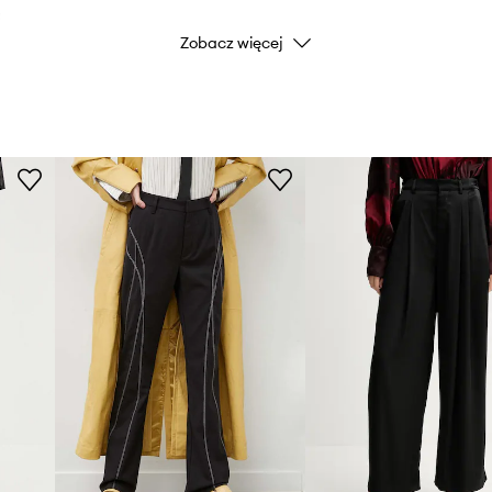
.
Zobacz więcej
Kolor producenta
Kolor
Marka
Producent
ID Produktu