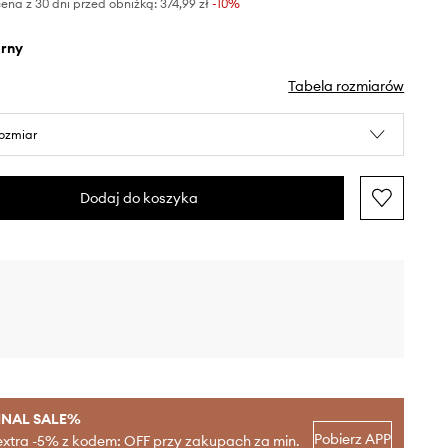
ena z 30 dni przed obniżką:
374,99 zł
 -10%
arny
Tabela rozmiarów
rozmiar
Dodaj do koszyka
INAL SALE%
Pobierz APP
extra -5% z kodem: OFF przy zakupach za min.