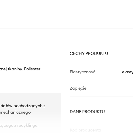
CECHY PRODUKTU
nej tkaniny. Poliester
Elastyczność
elast
Zapięcie
riałów pochodzących z
DANE PRODUKTU
ii mechanicznego
zącego z recyklingu.
Kod producenta