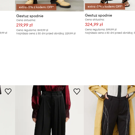
extra -5% z kodem: OFF*
extra -5% z kodem: OFF*
Gestuz spodnie
Gestuz spodnie
Cena aktualna:
Cena aktualna:
324,99 zł
219,99 zł
Cena regularna:
599,99 zł
Cena regularna:
849,99 zł
9,99 zł
Najniższa cena z 30 dni przed obniżką:
3
Najniższa cena z 30 dni przed obniżką:
229,99 zł