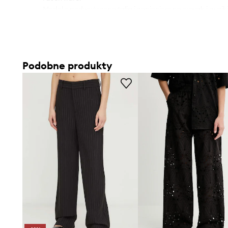
- Model z podwyższoną talią i zapięciem na suwak i guziki
- Z przodu dwie wsuwane kieszenie.
- Imitacja kieszeni na pośladkach.
Podobne produkty