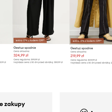
extra -5% z kodem: OFF*
extra -5% z kodem: OFF*
Gestuz spodnie
Gestuz spodnie
Cena aktualna:
Cena aktualna:
324,99 zł
219,99 zł
Cena regularna:
599,99 zł
Cena regularna:
849,99 zł
9,99 zł
Najniższa cena z 30 dni przed obniżką:
359,99 zł
Najniższa cena z 30 dni przed obniżką:
2
ze zakupy