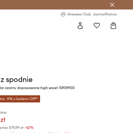
letter >
Regularne nowości >
Answear Club
Journal
Pomoc
z spodnie
lor czarny dopasowane high waist 10909903
tra -5% z kodem: OFF*
lna:
zł
arna:
579,99 zł
-42%