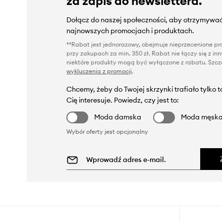
za zapis do newslettera.
Dołącz do naszej społeczności, aby otrzymywać
najnowszych promocjach i produktach.
**Rabat jest jednorazowy, obejmuje nieprzecenione pro
przy zakupach za min. 350 zł. Rabat nie łączy się z i
niektóre produkty mogą być wyłączone z rabatu. Szcze
wykluczenia z promocji
.
Chcemy, żeby do Twojej skrzynki trafiało tylko 
Cię interesuje. Powiedz, czy jest to:
Moda damska
Moda męsk
Wybór oferty jest opcjonalny