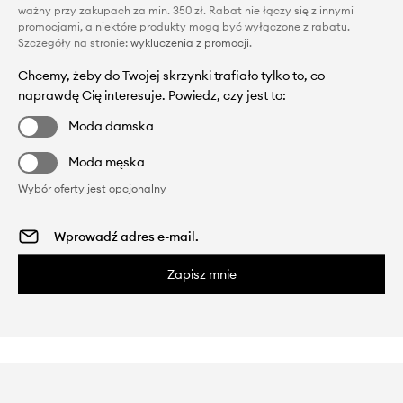
ważny przy zakupach za min. 350 zł. Rabat nie łączy się z innymi
promocjami, a niektóre produkty mogą być wyłączone z rabatu.
Szczegóły na stronie:
wykluczenia z promocji
.
Chcemy, żeby do Twojej skrzynki trafiało tylko to, co
naprawdę Cię interesuje. Powiedz, czy jest to:
Moda damska
Moda męska
Wybór oferty jest opcjonalny
Zapisz mnie