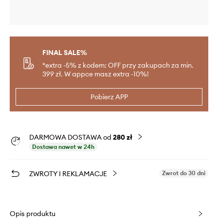
FINAL SALE%
*extra -5% z kodem: OFF przy zakupach za min.
399 zł. W appce masz extra -10%!
Pobierz APP
DARMOWA DOSTAWA od
280 zł
Dostawa nawet w 24h
ZWROTY I REKLAMACJE
Zwrot do 30 dni
Opis produktu