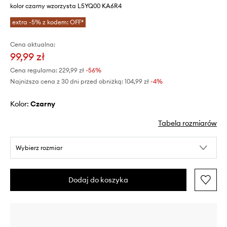
kolor czarny wzorzysta L5YQ00 KA6R4
extra -5% z kodem: OFF*
Cena aktualna:
99,99 zł
Cena regularna:
229,99 zł
-56%
Najniższa cena z 30 dni przed obniżką:
104,99 zł
 -4%
Kolor:
czarny
Tabela rozmiarów
Wybierz rozmiar
Dodaj do koszyka