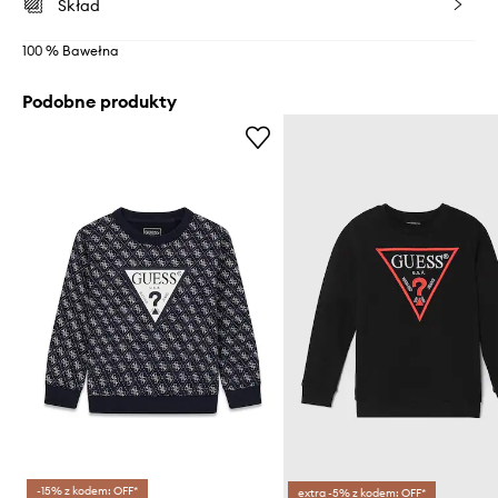
Skład
100 % Bawełna
Podobne produkty
-15% z kodem: OFF*
extra -5% z kodem: OFF*