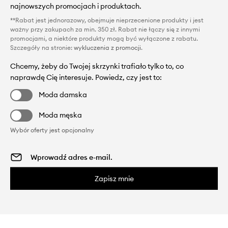
najnowszych promocjach i produktach.
**Rabat jest jednorazowy, obejmuje nieprzecenione produkty i jest
ważny przy zakupach za min. 350 zł. Rabat nie łączy się z innymi
promocjami, a niektóre produkty mogą być wyłączone z rabatu.
Szczegóły na stronie:
wykluczenia z promocji
.
Chcemy, żeby do Twojej skrzynki trafiało tylko to, co
naprawdę Cię interesuje. Powiedz, czy jest to:
Moda damska
Moda męska
Wybór oferty jest opcjonalny
Zapisz mnie