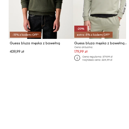
-20%
-15% z kodem: OFF*
extra -5% z kodem: OFF*
Guess bluza męska z bawełną
Guess bluza męska z bawełną 
Cena aktualna:
439,99 zł
179,99 zł
Cena regularna:
379,99 zł
Najniższa cena:
224,99 zł