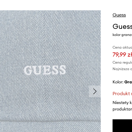
Guess
Guess
kolor gran
Cena aktua
79,99 z
Cena regul
Najniższa c
Kolor:
gr
Produkt 
Niestety 
produktami