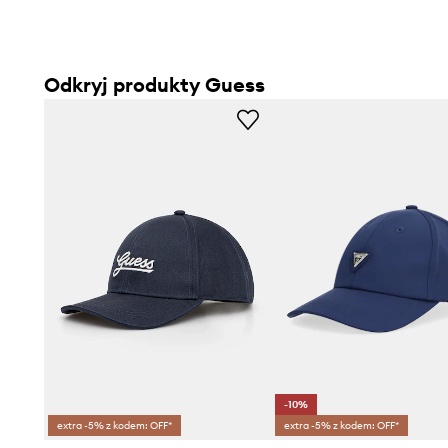
Odkryj produkty Guess
-10%
extra -5% z kodem: OFF*
extra -5% z kodem: OFF*