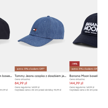
-14%
extra -5% z kodem: OFF*
extra -5% z kodem: OFF*
P.E Nation czapka z daszkiem bawełniana Heads Up
Tommy Jeans czapka z daszkiem jeansowa
Cena aktualna:
Cena aktualna:
84,99 zł
144,99 zł
Cena regularna:
169,99 zł
Cena regularna:
169,99 zł
44,99 zł
Najniższa cena z 30 dni przed obniżką:
93,99 zł
Najniższa cena z 30 dni przed obniżką