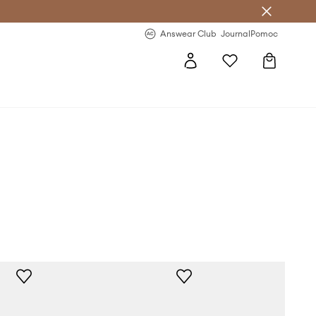
letter >
Regularne nowości >
Answear Club
Journal
Pomoc