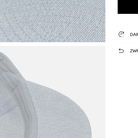
DA
ZWR