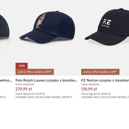
-15%
extra -5% z kodem: OFF*
extra -5% z kodem: OFF*
Guess czapka z daszkiem bawełniana
Polo Ralph Lauren czapka z daszkiem damska bawełniana
Cena aktualna:
Cena aktualna:
279,99 zł
139,99 zł
Cena regularna:
519,99 zł
Cena regularna:
219,99 zł
,99 zł
Najniższa cena z 30 dni przed obniżką:
329,99 zł
Najniższa cena z 30 dni przed obniżką:
1