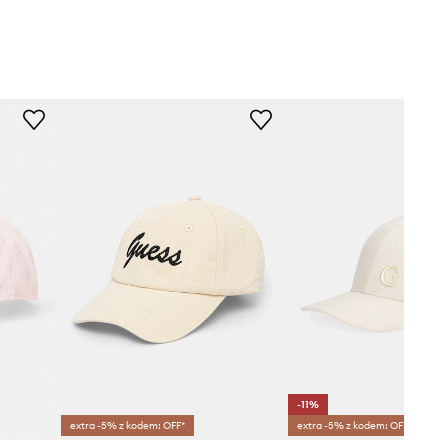
-11%
extra -5% z kodem: OFF*
extra -5% z kodem: OFF*