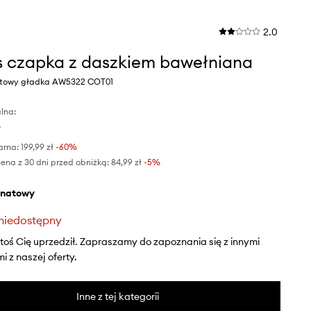
2.0
 czapka z daszkiem bawełniana
atowy gładka AW5322 COT01
lna:
ł
arna:
199,99 zł
-60%
ena z 30 dni przed obniżką:
84,99 zł
 -5%
anatowy
niedostępny
ktoś Cię uprzedził. Zapraszamy do zapoznania się z innymi
 z naszej oferty.
Inne z tej kategorii