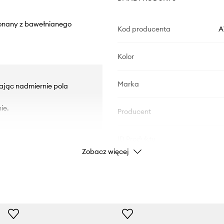
konany z bawełnianego
Kod producenta
A
Kolor
Marka
zając nadmiernie pola
ie.
Producent
ID Produktu
Zobacz więcej