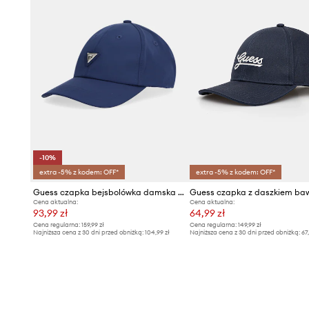
-10%
extra -5% z kodem: OFF*
extra -5% z kodem: OFF*
Guess czapka bejsbolówka damska NOEMIE
Cena aktualna:
Cena aktualna:
93,99 zł
64,99 zł
Cena regularna:
159,99 zł
Cena regularna:
149,99 zł
Najniższa cena z 30 dni przed obniżką:
104,99 zł
Najniższa cena z 30 dni przed obniżką:
67