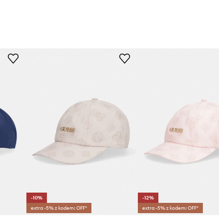
-10%
-12%
extra -5% z kodem: OFF*
extra -5% z kodem: OFF*