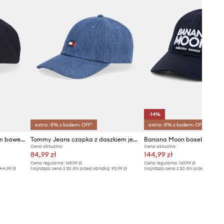
-14%
extra -5% z kodem: OFF*
extra -5% z kodem: OFF*
P.E Nation czapka z daszkiem bawełniana Heads Up
Tommy Jeans czapka z daszkiem jeansowa
Cena aktualna:
Cena aktualna:
84,99 zł
144,99 zł
Cena regularna:
169,99 zł
Cena regularna:
169,99 zł
44,99 zł
Najniższa cena z 30 dni przed obniżką:
93,99 zł
Najniższa cena z 30 dni przed obniżką