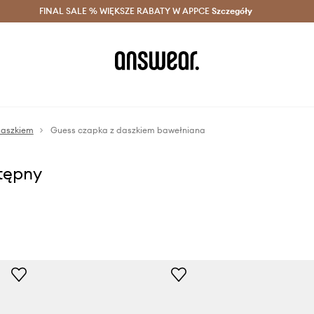
szczędzaj z Answear Club >
FINAL SALE % WIĘKSZE RABATY W APPCE
Dostawa nawet w 24h >
Szczegóły
News
daszkiem
Guess czapka z daszkiem bawełniana
stępny