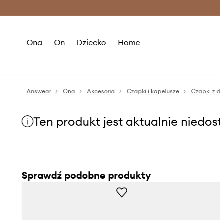
Premium Fashion Benefits >
O
Ona
On
Dziecko
Home
Answear
Ona
Akcesoria
Czapki i kapelusze
Czapki z 
Ten produkt jest aktualnie niedo
Sprawdź podobne produkty