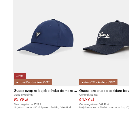
-10%
extra -5% z kodem: OFF*
extra -5% z kodem: OFF*
Guess czapka bejsbolówka damska NOEMIE
Cena aktualna:
Cena aktualna:
93,99 zł
64,99 zł
Cena regularna:
159,99 zł
Cena regularna:
149,99 zł
Najniższa cena z 30 dni przed obniżką:
104,99 zł
Najniższa cena z 30 dni przed obniżką:
67