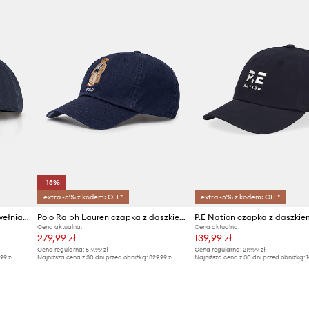
-15%
extra -5% z kodem: OFF*
extra -5% z kodem: OFF*
Guess czapka z daszkiem bawełniana
Polo Ralph Lauren czapka z daszkiem damska bawełniana
Cena aktualna:
Cena aktualna:
279,99 zł
139,99 zł
Cena regularna:
519,99 zł
Cena regularna:
219,99 zł
,99 zł
Najniższa cena z 30 dni przed obniżką:
329,99 zł
Najniższa cena z 30 dni przed obniżką:
1