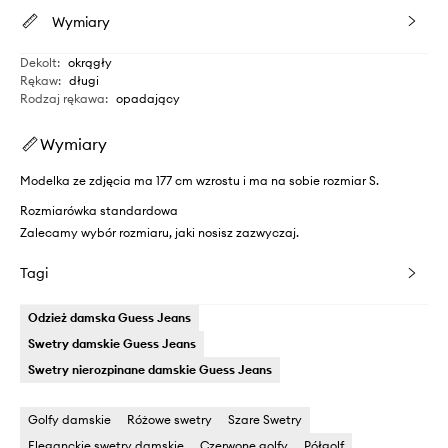
Wymiary
Dekolt
:
okrągły
Rękaw
:
długi
Rodzaj rękawa
:
opadający
Wymiary
Modelka ze zdjęcia ma 177 cm wzrostu i ma na sobie rozmiar S.
Rozmiarówka standardowa
Zalecamy wybór rozmiaru, jaki nosisz zazwyczaj.
Tagi
Odzież damska Guess Jeans
Swetry damskie Guess Jeans
Swetry nierozpinane damskie Guess Jeans
Golfy damskie
Różowe swetry
Szare Swetry
Eleganckie swetry damskie
Czerwone golfy
Półgolf