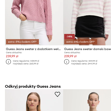
-14%
extra -5% z kodem: OFF*
extra -5% z kodem: OFF*
Guess Jeans sweter z dodatkiem wełny
Cena aktualna:
Cena aktualna:
239,99 zł
209,99 zł
Cena regularna:
439,99 zł
Cena regularna:
349,99 zł
Najniższa cena:
263,99 zł
Najniższa cena:
244,99 zł
Odkryj produkty Guess Jeans