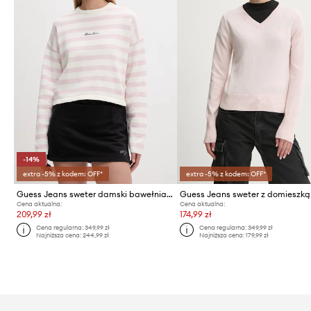
-14%
extra -5% z kodem: OFF*
extra -5% z kodem: OFF*
Guess Jeans sweter damski bawełniany
Cena aktualna:
Cena aktualna:
209,99 zł
174,99 zł
Cena regularna:
349,99 zł
Cena regularna:
349,99 zł
Najniższa cena:
244,99 zł
Najniższa cena:
179,99 zł