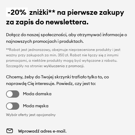
-20%
zniżki** na pierwsze zakupy
za zapis do newslettera.
Dołącz do naszej społeczności, aby otrzymywać informacje o
najnowszych promocjach i produktach.
**Rabat jest jednorazowy, obejmuje nieprzecenione produkty i jest
ważny przy zakupach za min. 350 zł. Rabat nie łączy się z innymi
promocjami, a niektóre produkty mogą być wyłączone z rabatu.
Szczegóły na stronie:
wykluczenia z promocji
.
Chcemy, żeby do Twojej skrzynki trafiało tylko to, co
naprawdę Cię interesuje. Powiedz, czy jest to:
Moda damska
Moda męska
Wybór oferty jest opcjonalny