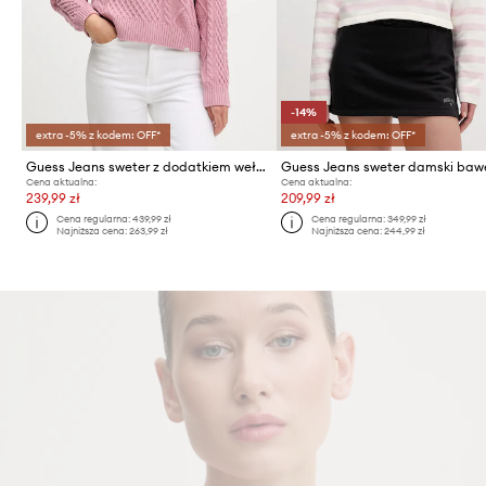
-14%
extra -5% z kodem: OFF*
extra -5% z kodem: OFF*
Guess Jeans sweter z dodatkiem wełny
Cena aktualna:
Cena aktualna:
239,99 zł
209,99 zł
Cena regularna:
439,99 zł
Cena regularna:
349,99 zł
Najniższa cena:
263,99 zł
Najniższa cena:
244,99 zł