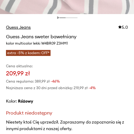
Guess Jeans
5.0
Guess Jeans sweter bawełniany
kolor multicolor lekki W4BR09 Z3HM1
extra -5% z kodem: OFF*
Cena aktualna:
209,99 zł
Cena regularna:
389,99 zł
-46%
Najniższa cena z 30 dni przed obniżką:
219,99 zł
 -4%
Kolor:
różowy
Produkt niedostępny
Niestety ktoś Cię uprzedził. Zapraszamy do zapoznania się z
innymi produktami z naszej oferty.