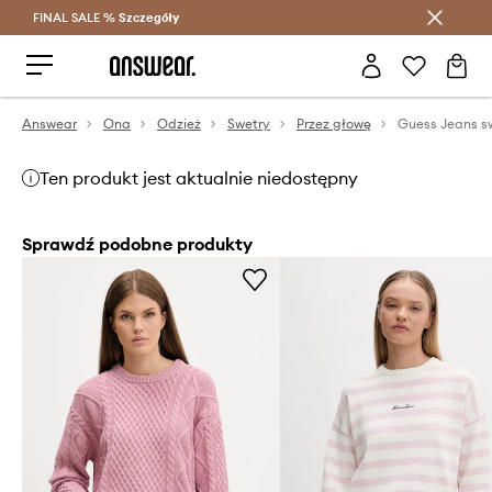
FINAL SALE %
Szczegóły
Oszczędzaj z Answear Club >
Answear
Ona
Odzież
Swetry
Przez głowę
Guess Jeans s
Ten produkt jest aktualnie niedostępny
Sprawdź podobne produkty