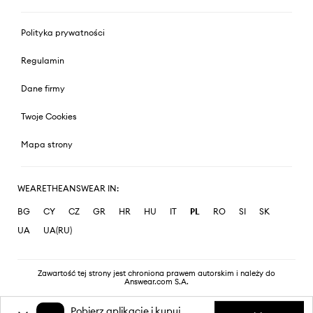
Polityka prywatności
Regulamin
Dane firmy
Twoje Cookies
Mapa strony
WEARETHEANSWEAR IN:
BG
CY
CZ
GR
HR
HU
IT
PL
RO
SI
SK
UA
UA(RU)
Zawartość tej strony jest chroniona prawem autorskim i należy do
Answear.com S.A.
Pobierz aplikację i kupuj