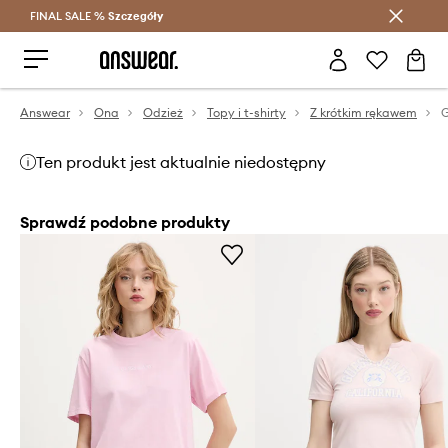
FINAL SALE %
Szczegóły
Oszczędzaj z Answear Club >
Answear
Ona
Odzież
Topy i t-shirty
Z krótkim rękawem
G
Ten produkt jest aktualnie niedostępny
Sprawdź podobne produkty