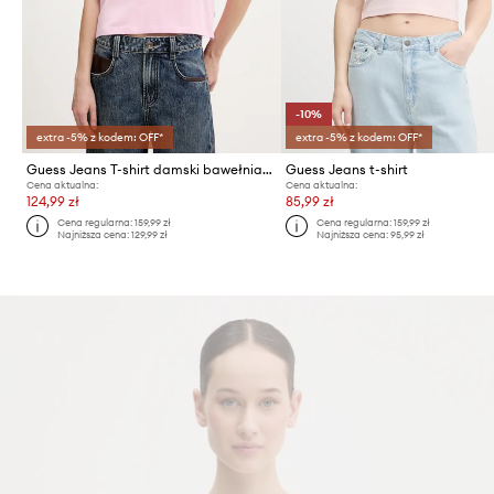
-10%
extra -5% z kodem: OFF*
extra -5% z kodem: OFF*
Guess Jeans T-shirt damski bawełniany
Guess Jeans t-shirt
Cena aktualna:
Cena aktualna:
124,99 zł
85,99 zł
Cena regularna:
159,99 zł
Cena regularna:
159,99 zł
Najniższa cena:
129,99 zł
Najniższa cena:
95,99 zł