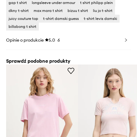
gap t shirt
longsleeve under armour
t shirt philipp plein
dkny t-shirt
max mara t shirt
bizuu t shirt
liu jo t-shirt
juicy couture top
t-shirt damski guess
t-shirt levis damski
billabong t shirt
Opinie o produkcie
5.0
6
Sprawdź podobne produkty