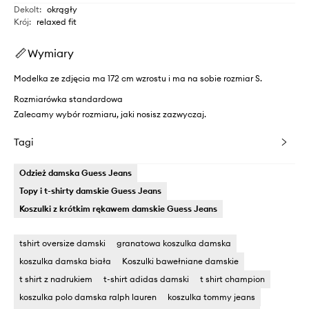
Dekolt
:
okrągły
Krój
:
relaxed fit
Wymiary
Modelka ze zdjęcia ma 172 cm wzrostu i ma na sobie rozmiar S.
Rozmiarówka standardowa
Zalecamy wybór rozmiaru, jaki nosisz zazwyczaj.
Tagi
Odzież damska Guess Jeans
Topy i t-shirty damskie Guess Jeans
Koszulki z krótkim rękawem damskie Guess Jeans
tshirt oversize damski
granatowa koszulka damska
koszulka damska biała
Koszulki bawełniane damskie
t shirt z nadrukiem
t-shirt adidas damski
t shirt champion
koszulka polo damska ralph lauren
koszulka tommy jeans