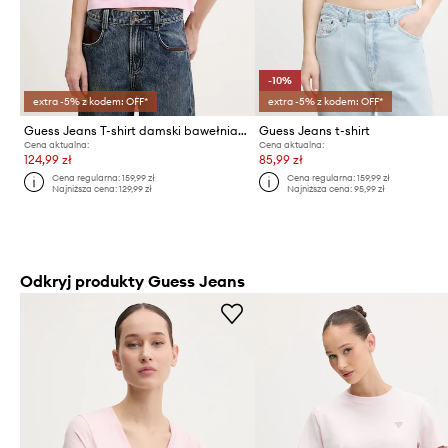
-10%
extra -5% z kodem: OFF*
extra -5% z kodem: OFF*
Guess Jeans T-shirt damski bawełniany
Guess Jeans t-shirt
Cena aktualna:
Cena aktualna:
124,99 zł
85,99 zł
Cena regularna:
159,99 zł
Cena regularna:
159,99 zł
Najniższa cena:
129,99 zł
Najniższa cena:
95,99 zł
Odkryj produkty Guess Jeans