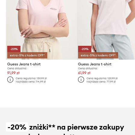
-20%
-20%
extra -5% z kodem: OFF*
extra -5% z kodem: OFF*
Guess Jeans t-shirt
Guess Jeans t-shirt
Cena aktualna:
Cena aktualna:
91,99 zł
61,99 zł
Cena regularna:
159,99 zł
Cena regularna:
129,99 zł
Najniższa cena:
114,99 zł
Najniższa cena:
77,99 zł
-20%
zniżki** na pierwsze zakupy