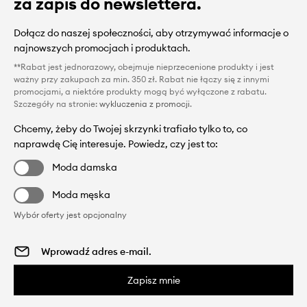
za zapis do newslettera.
Dołącz do naszej społeczności, aby otrzymywać informacje o
najnowszych promocjach i produktach.
**Rabat jest jednorazowy, obejmuje nieprzecenione produkty i jest
ważny przy zakupach za min. 350 zł. Rabat nie łączy się z innymi
promocjami, a niektóre produkty mogą być wyłączone z rabatu.
Szczegóły na stronie:
wykluczenia z promocji
.
Chcemy, żeby do Twojej skrzynki trafiało tylko to, co
naprawdę Cię interesuje. Powiedz, czy jest to:
Moda damska
Moda męska
Wybór oferty jest opcjonalny
Zapisz mnie