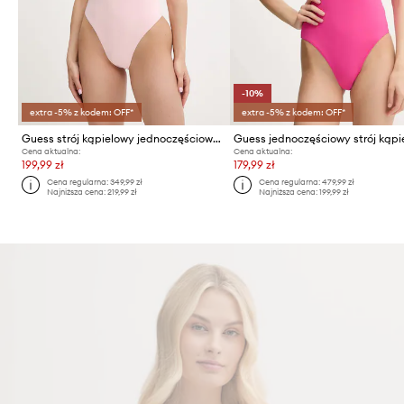
-10%
extra -5% z kodem: OFF*
extra -5% z kodem: OFF*
Guess strój kąpielowy jednoczęściowy damski ANNALISA
Guess jednoczęściowy strój kąpi
Cena aktualna:
Cena aktualna:
199,99 zł
179,99 zł
Cena regularna:
349,99 zł
Cena regularna:
479,99 zł
Najniższa cena:
219,99 zł
Najniższa cena:
199,99 zł