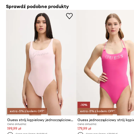
Sprawdź podobne produkty
-10%
extra -5% z kodem: OFF*
extra -5% z kodem: OFF*
Guess strój kąpielowy jednoczęściowy damski ANNALISA
Guess jednoczęściowy strój kąpi
Cena aktualna:
Cena aktualna:
199,99 zł
179,99 zł
Cena regularna:
349,99 zł
Cena regularna:
479,99 zł