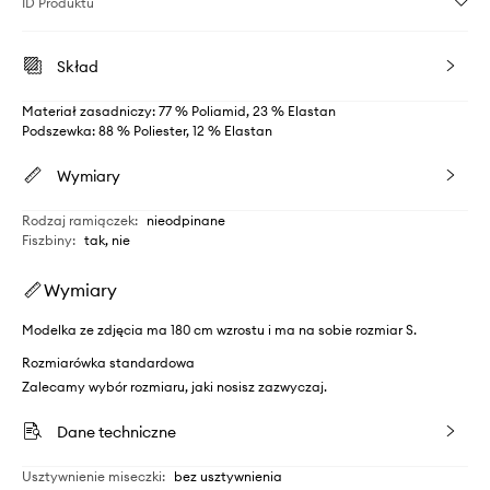
ID Produktu
Skład
Materiał zasadniczy: 77 % Poliamid, 23 % Elastan
Podszewka: 88 % Poliester, 12 % Elastan
Wymiary
Rodzaj ramiączek
:
nieodpinane
Fiszbiny
:
tak, nie
Wymiary
Modelka ze zdjęcia ma 180 cm wzrostu i ma na sobie rozmiar S.
Rozmiarówka standardowa
Zalecamy wybór rozmiaru, jaki nosisz zazwyczaj.
Dane techniczne
Usztywnienie miseczki
:
bez usztywnienia