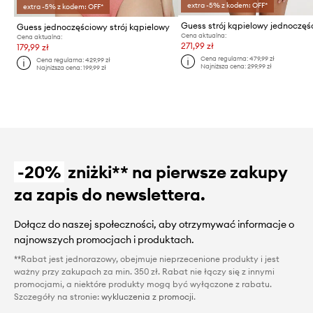
extra -5% z kodem: OFF*
extra -5% z kodem: OFF*
Guess jednoczęściowy strój kąpielowy
Cena aktualna:
Cena aktualna:
271,99 zł
179,99 zł
Cena regularna:
479,99 zł
Cena regularna:
429,99 zł
Najniższa cena:
299,99 zł
Najniższa cena:
199,99 zł
-20%
zniżki** na pierwsze zakupy
za zapis do newslettera.
Dołącz do naszej społeczności, aby otrzymywać informacje o
najnowszych promocjach i produktach.
**Rabat jest jednorazowy, obejmuje nieprzecenione produkty i jest
ważny przy zakupach za min. 350 zł. Rabat nie łączy się z innymi
promocjami, a niektóre produkty mogą być wyłączone z rabatu.
Szczegóły na stronie:
wykluczenia z promocji
.