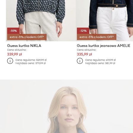
-10%
-12%
extra -5% z kodem: OFF*
extra -5% z kodem: OFF*
Guess kurtka NIKLA
Guess kurtka jeansowa AMELIE
Cena aktualna:
Cena aktualna:
339,99 zł
335,99 zł
Cena regularna:
529,99 zł
Cena regularna:
619,99 zł
Najniższa cena:
379,99 zł
Najniższa cena:
381,99 zł