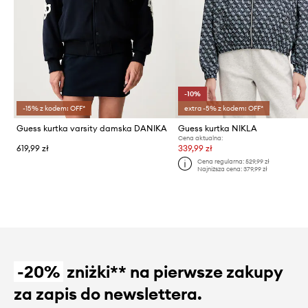
-10%
-15% z kodem: OFF*
extra -5% z kodem: OFF*
Guess kurtka varsity damska DANIKA
Guess kurtka NIKLA
Cena aktualna:
619,99 zł
339,99 zł
Cena regularna:
529,99 zł
Najniższa cena:
379,99 zł
-20%
zniżki** na pierwsze zakupy
za zapis do newslettera.