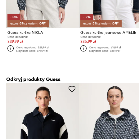
-10%
-12%
extra -5% z kodem: OFF*
extra -5% z kodem: OFF*
Guess kurtka NIKLA
Guess kurtka jeansowa AMELIE
Cena aktualna:
Cena aktualna:
339,99 zł
335,99 zł
Cena regularna:
529,99 zł
Cena regularna:
619,99 zł
Najniższa cena:
379,99 zł
Najniższa cena:
381,99 zł
Odkryj produkty Guess