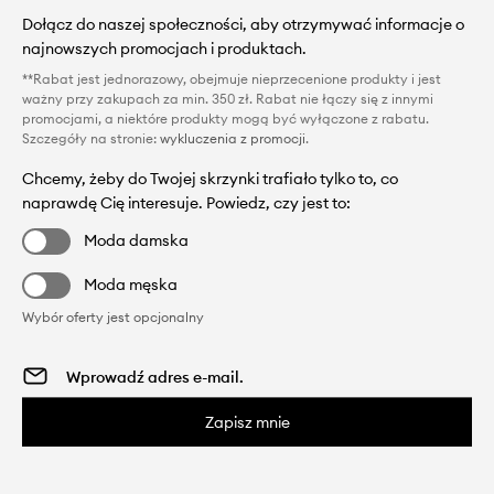
Dołącz do naszej społeczności, aby otrzymywać informacje o
najnowszych promocjach i produktach.
**Rabat jest jednorazowy, obejmuje nieprzecenione produkty i jest
ważny przy zakupach za min. 350 zł. Rabat nie łączy się z innymi
promocjami, a niektóre produkty mogą być wyłączone z rabatu.
Szczegóły na stronie:
wykluczenia z promocji
.
Chcemy, żeby do Twojej skrzynki trafiało tylko to, co
naprawdę Cię interesuje. Powiedz, czy jest to:
Moda damska
Moda męska
Wybór oferty jest opcjonalny
Zapisz mnie