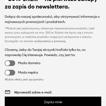
za zapis do newslettera.
Dołącz do naszej społeczności, aby otrzymywać informacje o
najnowszych promocjach i produktach.
**Rabat jest jednorazowy, obejmuje nieprzecenione produkty i jest
ważny przy zakupach za min. 350 zł. Rabat nie łączy się z innymi
promocjami, a niektóre produkty mogą być wyłączone z rabatu.
Szczegóły na stronie:
wykluczenia z promocji
.
Chcemy, żeby do Twojej skrzynki trafiało tylko to, co
naprawdę Cię interesuje. Powiedz, czy jest to:
Moda damska
Moda męska
Wybór oferty jest opcjonalny
Zapisz mnie