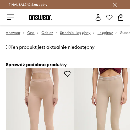
FINAL SALE %
Szczegóły
Oszczędzaj z Answear Club >
Answear
Ona
Odzież
Spodnie i legginsy
Legginsy
Guess
Ten produkt jest aktualnie niedostępny
Sprawdź podobne produkty