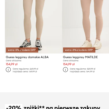
extra -5% z kodem: OFF*
extra -5% z kodem: OFF*
Guess legginsy damskie ALBA
Guess legginsy MATILDE
Cena aktualna:
Cena aktualna:
154,99 zł
154,99 zł
Cena regularna:
269,99 zł
Cena regularna:
329,99 zł
Najniższa cena:
169,99 zł
Najniższa cena:
164,99 zł
-20%
zniżki** na pierwsze zakupy