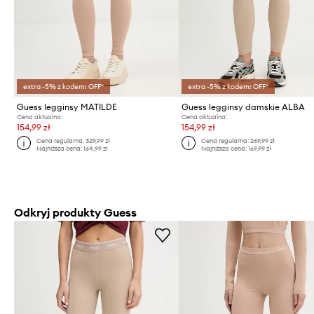
extra -5% z kodem: OFF*
extra -5% z kodem: OFF*
Guess legginsy MATILDE
Guess legginsy damskie ALBA
Cena aktualna:
Cena aktualna:
154,99 zł
154,99 zł
Cena regularna:
329,99 zł
Cena regularna:
269,99 zł
Najniższa cena:
164,99 zł
Najniższa cena:
169,99 zł
Odkryj produkty Guess