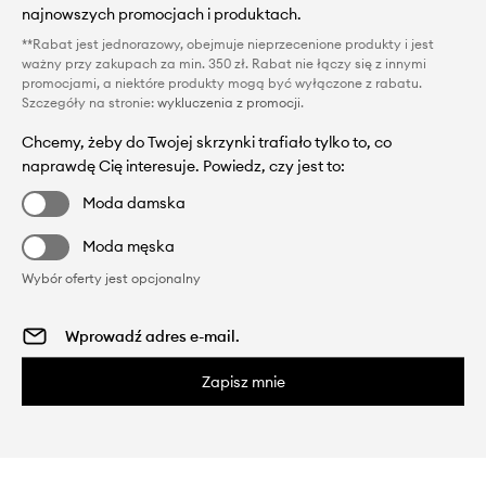
najnowszych promocjach i produktach.
**Rabat jest jednorazowy, obejmuje nieprzecenione produkty i jest
ważny przy zakupach za min. 350 zł. Rabat nie łączy się z innymi
promocjami, a niektóre produkty mogą być wyłączone z rabatu.
Szczegóły na stronie:
wykluczenia z promocji
.
Chcemy, żeby do Twojej skrzynki trafiało tylko to, co
naprawdę Cię interesuje. Powiedz, czy jest to:
Moda damska
Moda męska
Wybór oferty jest opcjonalny
Zapisz mnie