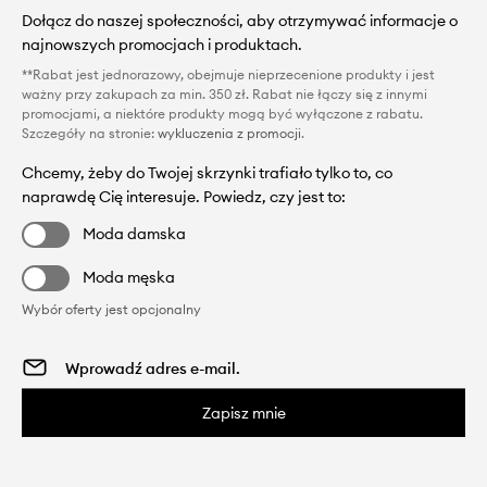
Dołącz do naszej społeczności, aby otrzymywać informacje o
najnowszych promocjach i produktach.
**Rabat jest jednorazowy, obejmuje nieprzecenione produkty i jest
ważny przy zakupach za min. 350 zł. Rabat nie łączy się z innymi
promocjami, a niektóre produkty mogą być wyłączone z rabatu.
Szczegóły na stronie:
wykluczenia z promocji
.
Chcemy, żeby do Twojej skrzynki trafiało tylko to, co
naprawdę Cię interesuje. Powiedz, czy jest to:
Moda damska
Moda męska
Wybór oferty jest opcjonalny
Zapisz mnie