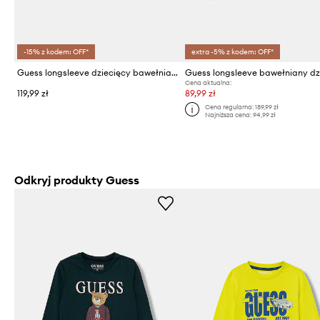
-15% z kodem: OFF*
extra -5% z kodem: OFF*
Guess longsleeve dziecięcy bawełniany
Cena aktualna:
119,99 zł
89,99 zł
Cena regularna:
189,99 zł
Najniższa cena:
94,99 zł
Odkryj produkty Guess