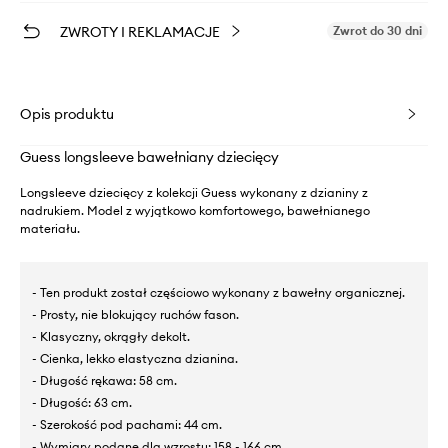
ZWROTY I REKLAMACJE
Zwrot do 30 dni
Opis produktu
Guess longsleeve bawełniany dziecięcy
Longsleeve dziecięcy z kolekcji Guess wykonany z dzianiny z
nadrukiem. Model z wyjątkowo komfortowego, bawełnianego
materiału.
- Ten produkt został częściowo wykonany z bawełny organicznej.
- Prosty, nie blokujący ruchów fason.
- Klasyczny, okrągły dekolt.
- Cienka, lekko elastyczna dzianina.
- Długość rękawa: 58 cm.
- Długość: 63 cm.
- Szerokość pod pachami: 44 cm.
- Wymiary podane dla wzrostu: 158 - 166 cm.