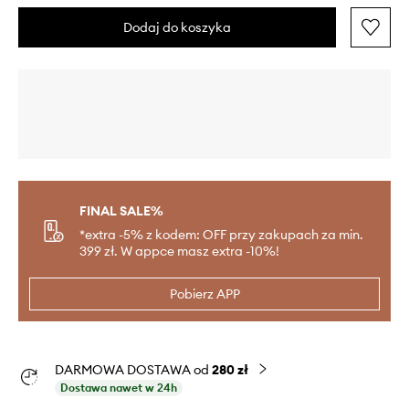
Dodaj do koszyka
FINAL SALE%
*extra -5% z kodem: OFF przy zakupach za min.
399 zł. W appce masz extra -10%!
Pobierz APP
DARMOWA DOSTAWA od
280 zł
Dostawa nawet w 24h