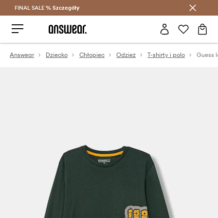
FINAL SALE %
Szczegóły
Oszczędzaj z Answear Club >
Answear
Dziecko
Chłopiec
Odzież
T-shirty i polo