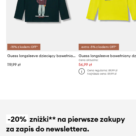
-15% z kodem: OFF*
extra -5% z kodem: OFF*
Guess longsleeve dziecięcy bawełniany
Cena aktualna:
119,99 zł
56,99 zł
Cena regularna:
89,99 zł
Najniższa cena:
59,99 zł
-20%
zniżki** na pierwsze zakupy
za zapis do newslettera.