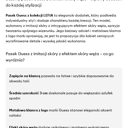
do każdej stylizacji
Pasek Guess z kolekcji LEFIA
to elegancki dodatek, który podkreśla
indywidualny styl i dodaje charakteru każdej kreacji. Ten model,
wykonany z imitacji skóry z intrygującym efektem skóry węża, sprzyja
tworzeniu spójnego wizerunku. Jego beżowy odcień i metalowa klamra
z logo marki sprawiają, że jest to propozycja dla kobiet ceniących
wyrafinowane detale i wysoką jakość wykonania.
Pasek Guess z imitacji skóry z efektem skóry węża – co go
wyróżnia?
Zapięcie na klamrę
pozwala na łatwe i szybkie dopasowanie do
obwodu talii
Średnia szerokość 3 cm
doskonale pasuje do większości szlufek
spodni
Metalowa klamra z logo
marki Guess stanowi elegancki akcent
całości
Efekt skóry węża
dodaje unikalnego i modnego wykończenia