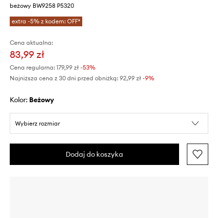
beżowy BW9258 P5320
extra -5% z kodem: OFF*
Cena aktualna:
83,99 zł
Cena regularna:
179,99 zł
-53%
Najniższa cena z 30 dni przed obniżką:
92,99 zł
 -9%
Kolor:
beżowy
Wybierz rozmiar
Dodaj do koszyka