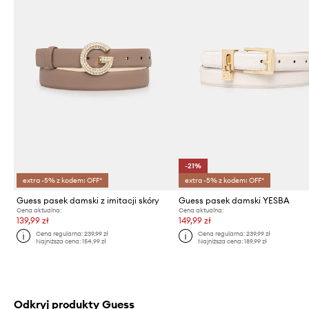
-21%
extra -5% z kodem: OFF*
extra -5% z kodem: OFF*
Guess pasek damski z imitacji skóry
Guess pasek damski YESBA
Cena aktualna:
Cena aktualna:
139,99 zł
149,99 zł
Cena regularna:
239,99 zł
Cena regularna:
239,99 zł
Najniższa cena:
154,99 zł
Najniższa cena:
189,99 zł
Odkryj produkty Guess