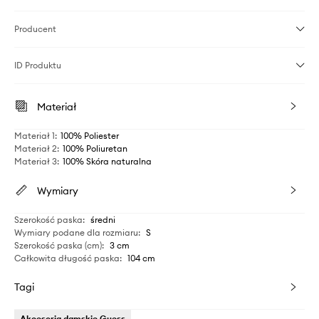
Producent
ID Produktu
Materiał
Materiał 1
:
100% Poliester
Materiał 2
:
100% Poliuretan
Materiał 3
:
100% Skóra naturalna
Wymiary
Szerokość paska
:
średni
Wymiary podane dla rozmiaru
:
S
Szerokość paska (cm)
:
3 cm
Całkowita długość paska
:
104 cm
Tagi
Akcesoria damskie Guess