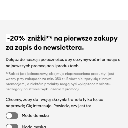
-20%
zniżki** na pierwsze zakupy
za zapis do newslettera.
Dołącz do naszej społeczności, aby otrzymywać informacje o
najnowszych promocjach i produktach.
**Rabat jest jednorazowy, obejmuje nieprzecenione produkty i jest
ważny przy zakupach za min. 350 zł. Rabat nie łączy się z innymi
promocjami, a niektóre produkty mogą być wyłączone z rabatu.
Szczegóły na stronie:
wykluczenia z promocji
.
Chcemy, żeby do Twojej skrzynki trafiało tylko to, co
naprawdę Cię interesuje. Powiedz, czy jest to:
Moda damska
Moda męska