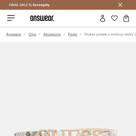
FINAL SALE %
Szczegóły
Oszczędzaj z Answear Club >
Answear
Ona
Akcesoria
Paski
Guess pasek z imitacji skóry 