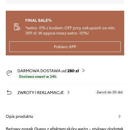
FINAL SALE%
*extra -5% z kodem: OFF przy zakupach za min.
399 zł. W appce masz extra -10%!
Pobierz APP
DARMOWA DOSTAWA od
280 zł
Dostawa nawet w 24h
ZWROTY I REKLAMACJE
Zwrot do 30 dni
Opis produktu
Beżowy pasek Guess z efektem skóry węża – stylowy dodatek