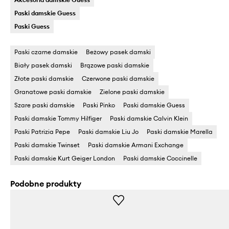
Paski damskie Guess
Paski Guess
Paski czarne damskie
Beżowy pasek damski
Biały pasek damski
Brązowe paski damskie
Złote paski damskie
Czerwone paski damskie
Granatowe paski damskie
Zielone paski damskie
Szare paski damskie
Paski Pinko
Paski damskie Guess
Paski damskie Tommy Hilfiger
Paski damskie Calvin Klein
Paski Patrizia Pepe
Paski damskie Liu Jo
Paski damskie Marella
Paski damskie Twinset
Paski damskie Armani Exchange
Paski damskie Kurt Geiger London
Paski damskie Coccinelle
Podobne produkty