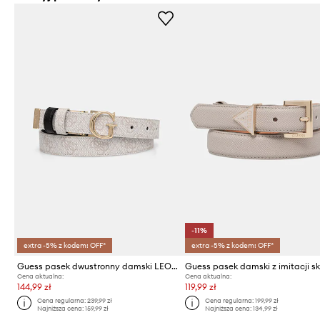
-11%
extra -5% z kodem: OFF*
extra -5% z kodem: OFF*
Guess pasek dwustronny damski LEONA
Cena aktualna:
Cena aktualna:
144,99 zł
119,99 zł
Cena regularna:
239,99 zł
Cena regularna:
199,99 zł
Najniższa cena:
159,99 zł
Najniższa cena:
134,99 zł