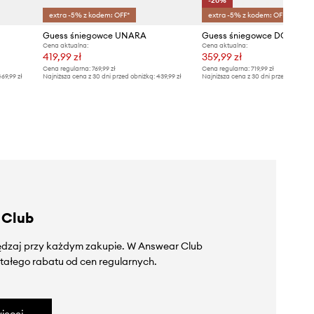
-20%
extra -5% z kodem: OFF*
extra -5% z kodem: OFF*
Guess śniegowce UNARA
Guess śniegowce DOLSAY2
Cena aktualna:
Cena aktualna:
419,99 zł
359,99 zł
Cena regularna:
769,99 zł
Cena regularna:
719,99 zł
69,99 zł
Najniższa cena z 30 dni przed obniżką:
439,99 zł
Najniższa cena z 30 dni przed obniżką
 Club
zędzaj przy każdym zakupie. W Answear Club
tałego rabatu od cen regularnych.