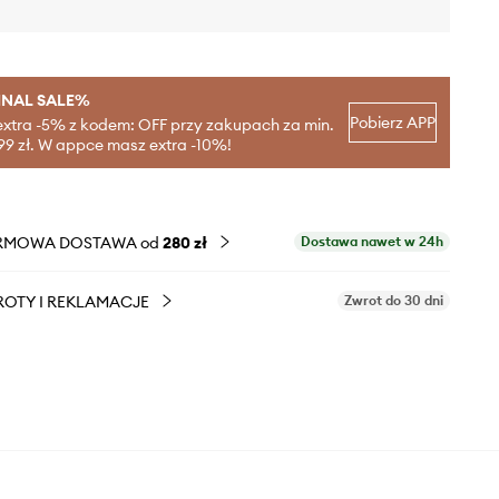
INAL SALE%
Pobierz APP
extra -5% z kodem: OFF przy zakupach za min.
99 zł. W appce masz extra -10%!
RMOWA DOSTAWA od
280 zł
Dostawa nawet w 24h
OTY I REKLAMACJE
Zwrot do 30 dni