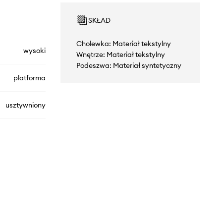
SKŁAD
Cholewka: Materiał tekstylny
wysoki
Wnętrze: Materiał tekstylny
Podeszwa: Materiał syntetyczny
platforma
usztywniony
L.ESU10.NUDE
beżowy