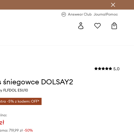
letter >
Regularne nowości >
Answear Club
Journal
Pomoc
5.0
s śniegowce DOLSAY2
wy FLFDOL ESU10
xtra -5% z kodem: OFF*
lna:
zł
arna:
719,99 zł
-50%