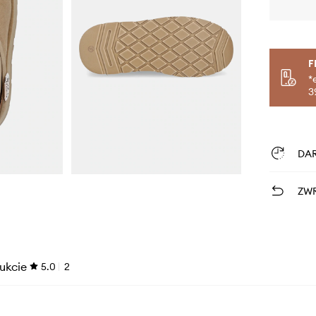
F
*
3
DA
ZWR
ukcie
5.0
2