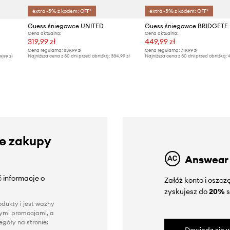
extra -5% z kodem: OFF*
extra -5% z kodem: OFF*
Guess śniegowce UNITED
Guess śniegowce BRIDGETE
Cena aktualna:
Cena aktualna:
319,99 zł
449,99 zł
Cena regularna:
839,99 zł
Cena regularna:
719,99 zł
Najniższa cena z 30 dni przed obniżką:
334,99 zł
Najniższa cena z 30 dni przed obniżką:
4
9,99 zł
ze zakupy
Answear
 informacje o
Załóż konto i oszc
zyskujesz do
20%
s
dukty i jest ważny
nnymi promocjami, a
góły na stronie: