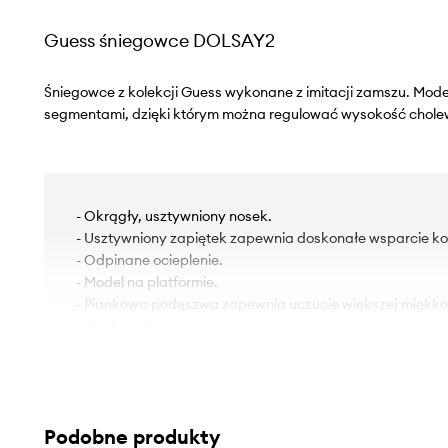
Guess śniegowce DOLSAY2
Śniegowce z kolekcji Guess wykonane z imitacji zamszu. Mo
segmentami, dzięki którym można regulować wysokość chole
- Okrągły, usztywniony nosek.
- Usztywniony zapiętek zapewnia doskonałe wsparcie kost
- Odpinane ocieplenie.
- Model na platformie.
- Piankowa podeszwa zapewnia uczucie większej miękko
amortyzację.
- Wysokość platformy: 4 cm.
- Długość wkładki wynosi: 23 cm.
- Wymiary podane dla rozmiaru: 37.
Podobne produkty