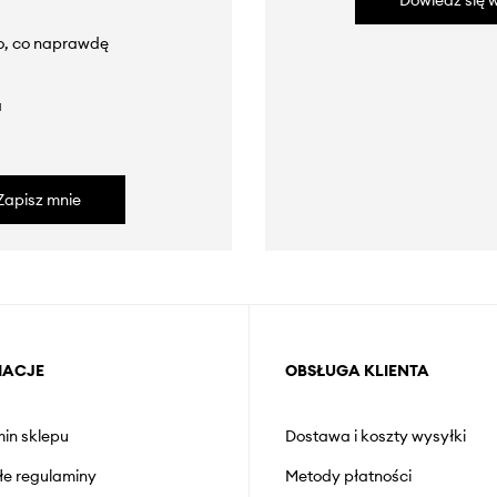
Dowiedz się w
to, co naprawdę
a
Zapisz mnie
MACJE
OBSŁUGA KLIENTA
in sklepu
Dostawa i koszty wysyłki
łe regulaminy
Metody płatności