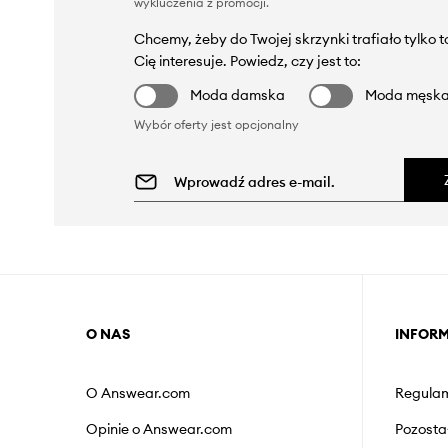
wykluczenia z promocji
.
Chcemy, żeby do Twojej skrzynki trafiało tylko 
Cię interesuje. Powiedz, czy jest to:
Moda damska
Moda męsk
Wybór oferty jest opcjonalny
O NAS
INFOR
O Answear.com
Regulam
Opinie o Answear.com
Pozosta