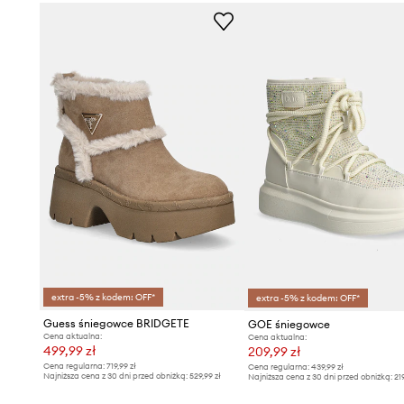
extra -5% z kodem: OFF*
extra -5% z kodem: OFF*
Guess śniegowce BRIDGETE
GOE śniegowce
Cena aktualna:
Cena aktualna:
499,99 zł
209,99 zł
Cena regularna:
719,99 zł
Cena regularna:
439,99 zł
Najniższa cena z 30 dni przed obniżką:
529,99 zł
Najniższa cena z 30 dni przed obniżką:
21