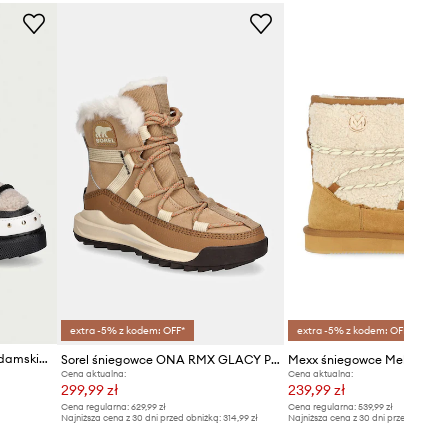
Guess
extra -5% z kodem: OFF*
extra -5% z kodem: OFF*
Inuikii Curly Rock śniegowce damskie skórzane
Sorel śniegowce ONA RMX GLACY PLUS WP
Mexx śniegowce Melo Moo
Cena aktualna:
Cena aktualna:
299,99 zł
239,99 zł
Cena regularna:
629,99 zł
Cena regularna:
539,99 zł
Najniższa cena z 30 dni przed obniżką:
314,99 zł
Najniższa cena z 30 dni przed obniżką