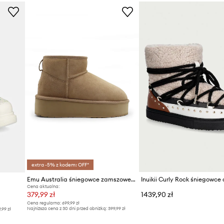
Marka
Producent
ID Produktu
extra -5% z kodem: OFF*
Emu Australia śniegowce zamszowe Stinger Micro Flatform
Cena aktualna:
379,99 zł
1439,90 zł
Cena regularna:
699,99 zł
Najniższa cena z 30 dni przed obniżką:
399,99 zł
9,99 zł