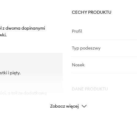
CECHY PRODUKTU
del z dwoma dopinanymi
Profil
wki.
Typ podeszwy
Nosek
ki i pięty.
DANE PRODUKTU
ści, a także dodatkową
Zobacz więcej
Kod producenta
FLFDO
Kolor