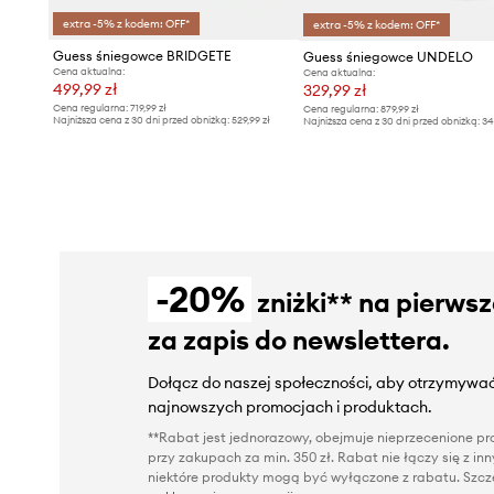
extra -5% z kodem: OFF*
extra -5% z kodem: OFF*
Guess śniegowce BRIDGETE
Guess śniegowce UNDELO
Cena aktualna:
Cena aktualna:
499,99 zł
329,99 zł
Cena regularna:
719,99 zł
Cena regularna:
879,99 zł
Najniższa cena z 30 dni przed obniżką:
529,99 zł
Najniższa cena z 30 dni przed obniżką:
34
-20%
zniżki** na pierws
za zapis do newslettera.
Dołącz do naszej społeczności, aby otrzymywać
najnowszych promocjach i produktach.
**Rabat jest jednorazowy, obejmuje nieprzecenione pro
przy zakupach za min. 350 zł. Rabat nie łączy się z i
niektóre produkty mogą być wyłączone z rabatu. Szcze