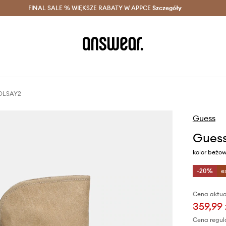
szczędzaj z Answear Club >
FINAL SALE % WIĘKSZE RABATY W APPCE
Dostawa nawet w 24h >
Szczegóły
News
DOLSAY2
Guess
Gues
kolor beżo
-20%
e
Cena aktua
359,99 
Cena regul