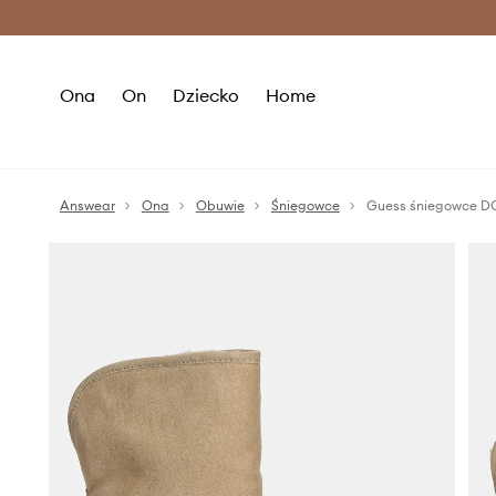
Premium Fashion Benefits >
O
Ona
On
Dziecko
Home
Answear
Ona
Obuwie
Śniegowce
Guess śniegowce 