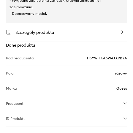
- Wygodne zapięcie na zatrzaski ułatwia zakładanie i
zdejmowanie.
- Dopasowany model.
Szczegóły produktu
Dane produktu
Kod producenta
H5YW11.KA6W4.G.9BYA
Kolor
różowy
Marka
Guess
Producent
ID Produktu