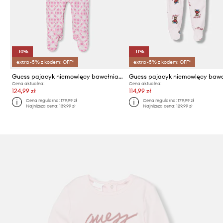
-10%
-11%
extra -5% z kodem: OFF*
extra -5% z kodem: OFF*
Guess pajacyk niemowlęcy bawełniany
Cena aktualna:
Cena aktualna:
124,99 zł
114,99 zł
Cena regularna:
179,99 zł
Cena regularna:
179,99 zł
Najniższa cena:
139,99 zł
Najniższa cena:
129,99 zł