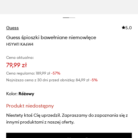
Guess
5.0
Guess śpioszki bawełniane niemowlęce
H5YW11 KA6W4
Cena aktualna:
79,99 zł
Cena regularna:
189,99 zł
-57%
Najniższa cena z 30 dni przed obniżką:
84,99 zł
 -5%
Kolor:
różowy
Produkt niedostępny
Niestety ktoś Cię uprzedził. Zapraszamy do zapoznania się z
innymi produktami z naszej oferty.