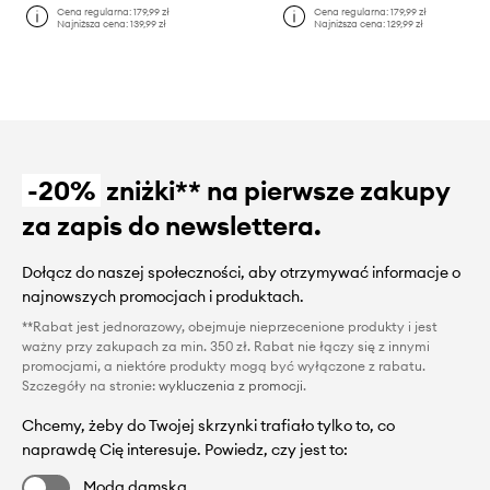
Cena regularna:
179,99 zł
Cena regularna:
179,99 zł
Najniższa cena:
139,99 zł
Najniższa cena:
129,99 zł
-20%
zniżki** na pierwsze zakupy
za zapis do newslettera.
Dołącz do naszej społeczności, aby otrzymywać informacje o
najnowszych promocjach i produktach.
**Rabat jest jednorazowy, obejmuje nieprzecenione produkty i jest
ważny przy zakupach za min. 350 zł. Rabat nie łączy się z innymi
promocjami, a niektóre produkty mogą być wyłączone z rabatu.
Szczegóły na stronie:
wykluczenia z promocji
.
Chcemy, żeby do Twojej skrzynki trafiało tylko to, co
naprawdę Cię interesuje. Powiedz, czy jest to:
Moda damska