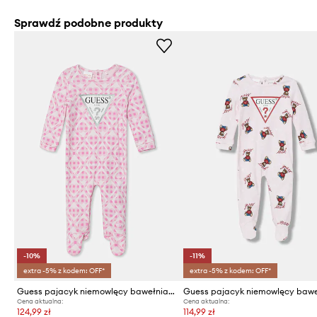
Sprawdź podobne produkty
-10%
-11%
extra -5% z kodem: OFF*
extra -5% z kodem: OFF*
Guess pajacyk niemowlęcy bawełniany
Cena aktualna:
Cena aktualna:
124,99 zł
114,99 zł