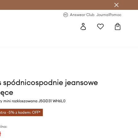
letter >
Regularne nowości >
Answear Club
Journal
Pomoc
 spódnicospodnie jeansowe
ięce
wy mini rozkloszowana J5GD31 WH6L0
xtra -5% z kodem: OFF*
lna:
ł