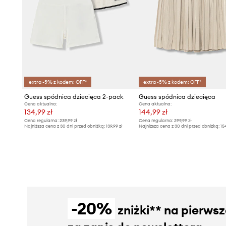
extra -5% z kodem: OFF*
extra -5% z kodem: OFF*
Guess spódnica dziecięca 2-pack
Guess spódnica dziecięca
Cena aktualna:
Cena aktualna:
134,99 zł
144,99 zł
Cena regularna:
239,99 zł
Cena regularna:
299,99 zł
Najniższa cena z 30 dni przed obniżką:
139,99 zł
Najniższa cena z 30 dni przed obniżką:
15
-20%
zniżki** na pierws