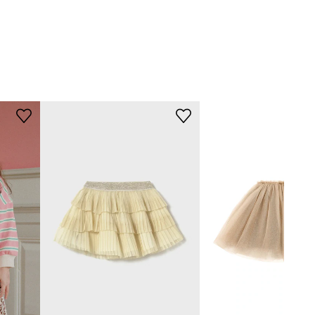
1.WH6L0.PPYA
beżowy
Guess