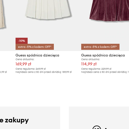
-10%
extra -5% z kodem: OFF*
extra -5% z kodem: OFF*
Guess spódnica dziecięca
Guess spódnica dziecięca
Cena aktualna:
Cena aktualna:
169,99 zł
114,99 zł
Cena regularna:
269,99 zł
Cena regularna:
229,99 zł
4,99 zł
Najniższa cena z 30 dni przed obniżką:
189,99 zł
Najniższa cena z 30 dni przed obniżką:
1
ze zakupy