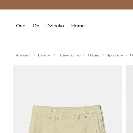
Premium Fashion Benefits >
O
Ona
On
Dziecko
Home
Answear
Dziecko
Dziewczynka
Odzież
Spódnice
G