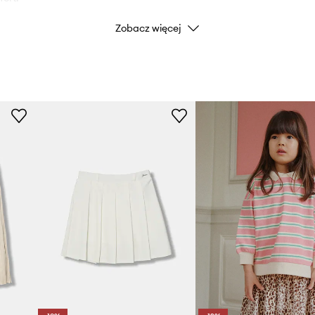
DANE PRODUKTU
Zobacz więcej
e i zdejmowanie obuwia.
Kod producenta
J5GD3
Kolor
Marka
Producent
ID Produktu