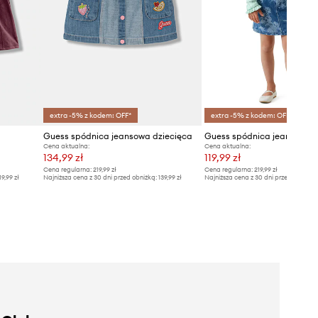
extra -5% z kodem: OFF*
extra -5% z kodem: OFF*
Guess spódnica jeansowa dziecięca
Guess spódnica jeansowa
Cena aktualna:
Cena aktualna:
134,99 zł
119,99 zł
Cena regularna:
219,99 zł
Cena regularna:
219,99 zł
19,99 zł
Najniższa cena z 30 dni przed obniżką:
139,99 zł
Najniższa cena z 30 dni przed obniżką