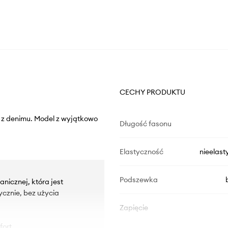
CECHY PRODUKTU
 z denimu. Model z wyjątkowo
Długość fasonu
Elastyczność
nieelast
Podszewka
nicznej, która jest
ycznie, bez użycia
Zapięcie
ort.