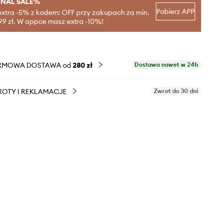
INAL SALE%
Pobierz APP
extra -5% z kodem: OFF przy zakupach za min.
99 zł. W appce masz extra -10%!
RMOWA DOSTAWA od
280 zł
Dostawa nawet w 24h
OTY I REKLAMACJE
Zwrot do 30 dni