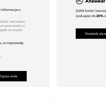
Answear
 informacje o
Załóż konto i oszc
zyskujesz do
20%
s
dukty i jest ważny
nnymi promocjami, a
góły na stronie:
Dowiedz się w
to, co naprawdę
a
Zapisz mnie