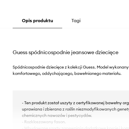
Opis produktu
Tagi
Guess spódnicospodnie jeansowe dziecięce
Spódnicospodnie dziecięce z kolekcji Guess. Model wykonany
komfortowego, oddychającego, bawełnianego materiału.
- Ten produkt został uszyty z certyfikowanej bawełny orga
uprawiana i zbierana z roślin niezmodyfikowanych genet
chemicznych nawozów i pestycydów.
- Rozkloszowany fason.
- Wbudowane szorty zapewniają dodatkowe krycie i komf