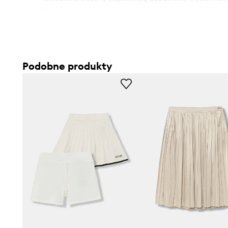
- Model bez podszewki.
- Wygodne, boczne zapięcie na suwak ułatwia zakładani
- W pasie wewnętrzna regulacja szerokości.
- Model z zakładkami.
- Cienka, nieelastyczna tkanina.
Podobne produkty