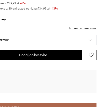
arna:
269,99 zł
-71%
ena z 30 dni przed obniżką:
134,99 zł
 -43%
żowy
Tabela rozmiarów
rozmiar
Dodaj do koszyka