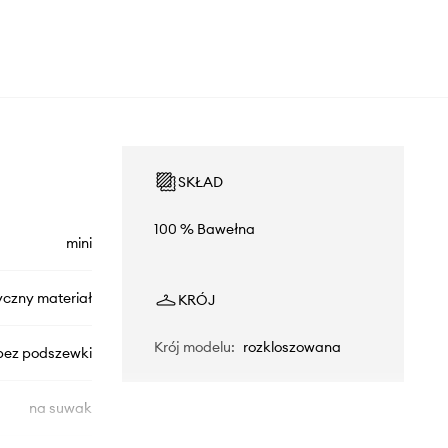
SKŁAD
100 % Bawełna
mini
yczny materiał
KRÓJ
Krój modelu
:
rozkloszowana
bez podszewki
na suwak