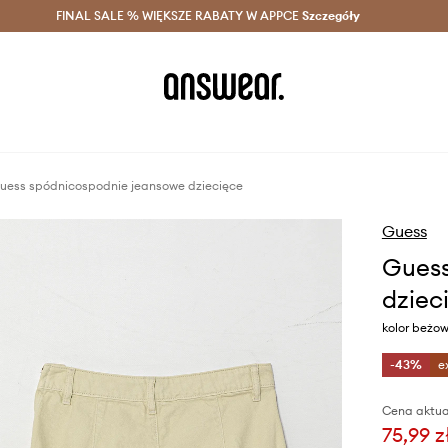
szczędzaj z Answear Club >
FINAL SALE % WIĘKSZE RABATY W APPCE
Dostawa nawet w 24h >
Szczegóły
News
uess spódnicospodnie jeansowe dziecięce
Guess
Guess
dziec
kolor beżo
-43%
e
Cena aktua
75,99 z