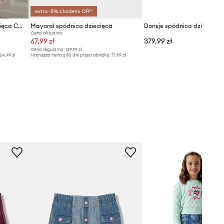
extra -5% z kodem: OFF*
Konges Sløjd spódnica dziecięca CARLITO SKIRT GRS
Mayoral spódnica dziecięca
Donsje spódnica dziecięca P
Cena aktualna:
67,99 zł
379,99 zł
Cena regularna:
129,99 zł
24,99 zł
Najniższa cena z 30 dni przed obniżką:
71,99 zł