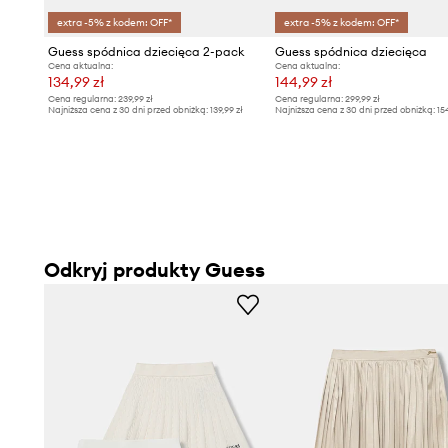
extra -5% z kodem: OFF*
extra -5% z kodem: OFF*
Guess spódnica dziecięca 2-pack
Guess spódnica dziecięca
Cena aktualna:
Cena aktualna:
134,99 zł
144,99 zł
Cena regularna:
239,99 zł
Cena regularna:
299,99 zł
Najniższa cena z 30 dni przed obniżką:
139,99 zł
Najniższa cena z 30 dni przed obniżką:
15
Odkryj produkty Guess