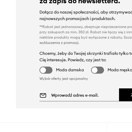
za zapis do newslettera.
Dołącz do naszej społeczności, aby otrzymywać
najnowszych promocjach i produktach.
**Rabat jest jednorazowy, obejmuje nieprzecenione pro
przy zakupach za min. 350 zł. Rabat nie łączy się z i
niektóre produkty mogą być wyłączone z rabatu. Szcze
wykluczenia z promocji
.
Chcemy, żeby do Twojej skrzynki trafiało tylko 
Cię interesuje. Powiedz, czy jest to:
Moda damska
Moda męsk
Wybór oferty jest opcjonalny