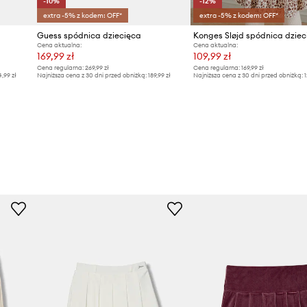
-10%
-12%
extra -5% z kodem: OFF*
extra -5% z kodem: OFF*
Guess spódnica dziecięca
Cena aktualna:
Cena aktualna:
169,99 zł
109,99 zł
Cena regularna:
269,99 zł
Cena regularna:
169,99 zł
4,99 zł
Najniższa cena z 30 dni przed obniżką:
189,99 zł
Najniższa cena z 30 dni przed obniżką:
1