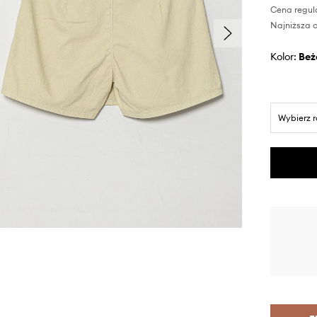
Cena regul
Najniższa c
Kolor:
be
Wybierz 