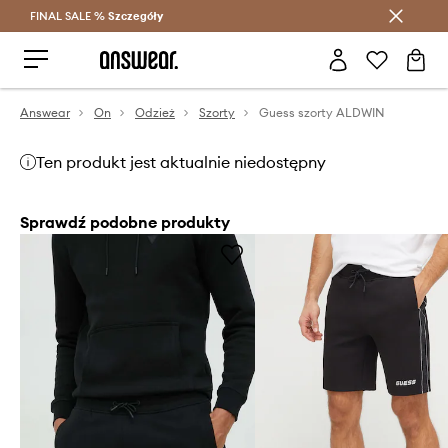
FINAL SALE %
Szczegóły
Oszczędzaj z Answear Club >
Answear
On
Odzież
Szorty
Guess szorty ALDWIN
Ten produkt jest aktualnie niedostępny
Sprawdź podobne produkty