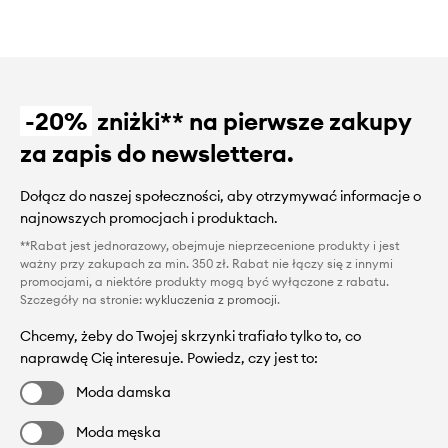
-20%
zniżki** na pierwsze zakupy
za zapis do newslettera.
Dołącz do naszej społeczności, aby otrzymywać informacje o
najnowszych promocjach i produktach.
**Rabat jest jednorazowy, obejmuje nieprzecenione produkty i jest
ważny przy zakupach za min. 350 zł. Rabat nie łączy się z innymi
promocjami, a niektóre produkty mogą być wyłączone z rabatu.
Szczegóły na stronie:
wykluczenia z promocji
.
Chcemy, żeby do Twojej skrzynki trafiało tylko to, co
naprawdę Cię interesuje. Powiedz, czy jest to:
Moda damska
Moda męska