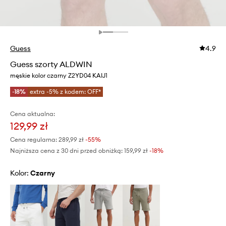
Guess
4.9
Guess szorty ALDWIN
męskie kolor czarny Z2YD04 KAIJ1
-18%
extra -5% z kodem: OFF*
Cena aktualna:
129,99 zł
Cena regularna:
289,99 zł
-55%
Najniższa cena z 30 dni przed obniżką:
159,99 zł
 -18%
Kolor:
czarny