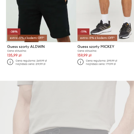
-38%
-11%
extra -5% z kodem: OFF*
extra -5% z kodem: OFF*
Guess szorty ALDWIN
Guess szorty MICKEY
Cena aktualna:
Cena aktualna:
135,99 zł
159,99 zł
Cena regularna:
269,99 zł
Cena regularna:
299,99 zł
Najniższa cena:
219,99 zł
Najniższa cena:
179,99 zł