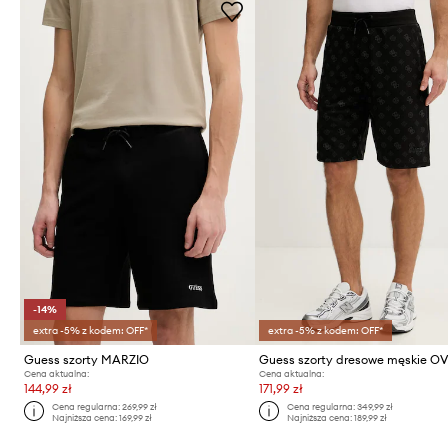
-14%
extra -5% z kodem: OFF*
extra -5% z kodem: OFF*
Guess szorty MARZIO
Guess szorty dresowe męskie O
Cena aktualna:
Cena aktualna:
144,99 zł
171,99 zł
Cena regularna:
269,99 zł
Cena regularna:
349,99 zł
Najniższa cena:
169,99 zł
Najniższa cena:
189,99 zł