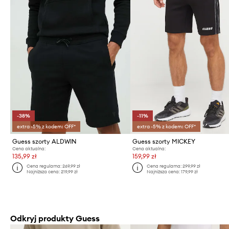
-38%
-11%
extra -5% z kodem: OFF*
extra -5% z kodem: OFF*
Guess szorty ALDWIN
Guess szorty MICKEY
Cena aktualna:
Cena aktualna:
135,99 zł
159,99 zł
Cena regularna:
269,99 zł
Cena regularna:
299,99 zł
Najniższa cena:
219,99 zł
Najniższa cena:
179,99 zł
Odkryj produkty Guess