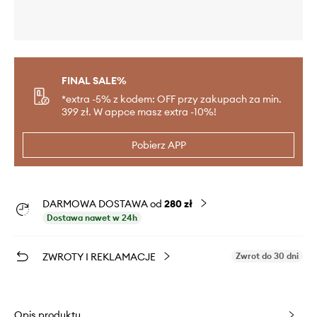
FINAL SALE%
*extra -5% z kodem: OFF przy zakupach za min.
399 zł. W appce masz extra -10%!
Pobierz APP
DARMOWA DOSTAWA od
280 zł
Dostawa nawet w 24h
ZWROTY I REKLAMACJE
Zwrot do 30 dni
Opis produktu