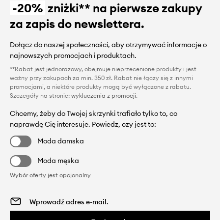
-20%
zniżki** na pierwsze zakupy
za zapis do newslettera.
Dołącz do naszej społeczności, aby otrzymywać informacje o
najnowszych promocjach i produktach.
**Rabat jest jednorazowy, obejmuje nieprzecenione produkty i jest
ważny przy zakupach za min. 350 zł. Rabat nie łączy się z innymi
promocjami, a niektóre produkty mogą być wyłączone z rabatu.
Szczegóły na stronie:
wykluczenia z promocji
.
Chcemy, żeby do Twojej skrzynki trafiało tylko to, co
naprawdę Cię interesuje. Powiedz, czy jest to:
Moda damska
Moda męska
Wybór oferty jest opcjonalny