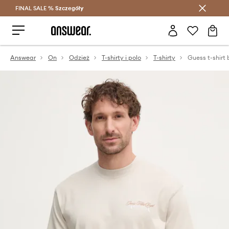
FINAL SALE %
Szczegóły
Oszczędzaj z Answear Club >
Answear
On
Odzież
T-shirty i polo
T-shirty
Guess t-shir