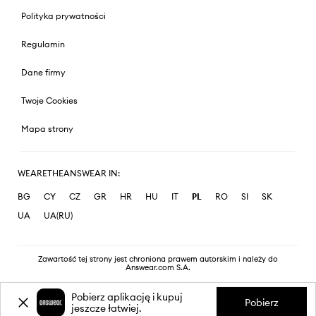
Polityka prywatności
Regulamin
Dane firmy
Twoje Cookies
Mapa strony
WEARETHEANSWEAR IN:
BG
CY
CZ
GR
HR
HU
IT
PL
RO
SI
SK
UA
UA(RU)
Zawartość tej strony jest chroniona prawem autorskim i należy do
Answear.com S.A.
Pobierz aplikację i kupuj
Pobierz
jeszcze łatwiej.