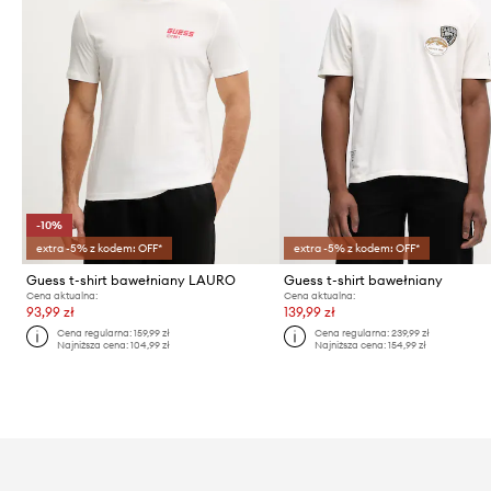
-10%
extra -5% z kodem: OFF*
extra -5% z kodem: OFF*
Guess t-shirt bawełniany LAURO
Guess t-shirt bawełniany
Cena aktualna:
Cena aktualna:
93,99 zł
139,99 zł
Cena regularna:
159,99 zł
Cena regularna:
239,99 zł
Najniższa cena:
104,99 zł
Najniższa cena:
154,99 zł