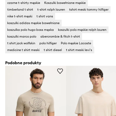
czarne t-shirty męskie
Koszulki bawełniane męskie
timberland t shirt
t-shirt ralph lauren
tshirt meski tommy hilfiger
nike t-shirt męski
t shirt vans
koszulki adidas męskie bawełniane
koszulka polo hugo boss męska
koszulki polo męskie ralph lauren
koszulki marco polo
abercrombie & fitch t-shirt
t shirt jack wolfskin
polo hilfiger
Polo męskie Lacoste
medicine t shirt meski
t shirt diesel
t shirt meski levi's
Podobne produkty