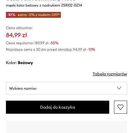
męski kolor beżowy z nadrukiem Z5RI02 I3Z14
-10%
extra -5% z kodem: OFF*
Cena aktualna:
84,99 zł
Cena regularna:
189,99 zł
-55%
Najniższa cena z 30 dni przed obniżką:
94,99 zł
 -10%
Kolor:
beżowy
Tabela rozmiarów
Wybierz rozmiar
Dodaj do koszyka