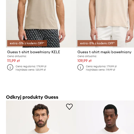
extra -5% z kodem: OFF*
extra -5% z kodem: OFF*
Guess t-shirt bawełniany KELE
Guess t-shirt męski bawełniany
Cena aktualna:
Cena aktualna:
111,99 zł
109,99 zł
Cena regularna:
179,99 zł
Cena regularna:
179,99 zł
Najniższa cena:
123,99 zł
Najniższa cena:
119,99 zł
Odkryj produkty Guess