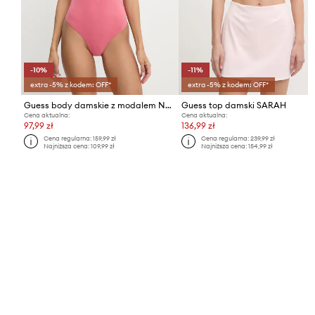
-10%
-11%
extra -5% z kodem: OFF*
extra -5% z kodem: OFF*
Guess body damskie z modalem NEW CARRIE
Guess top damski SARAH
Cena aktualna:
Cena aktualna:
97,99 zł
136,99 zł
Cena regularna:
159,99 zł
Cena regularna:
239,99 zł
Najniższa cena:
109,99 zł
Najniższa cena:
154,99 zł