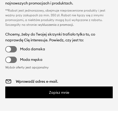
najnowszych promocjach i produktach.
**Rabat jest jednorazowy, obejmuje nieprzecenione produkty i jest
ważny przy zakupach za min. 350 zł. Rabat nie łączy się z innymi
promocjami, a niektóre produkty mogą być wyłączone z rabatu.
Szczegóły na stronie:
wykluczenia z promocji
.
Chcemy, żeby do Twojej skrzynki trafiało tylko to, co
naprawdę Cię interesuje. Powiedz, czy jest to:
Moda damska
Moda męska
Wybór oferty jest opcjonalny
Zapisz mnie